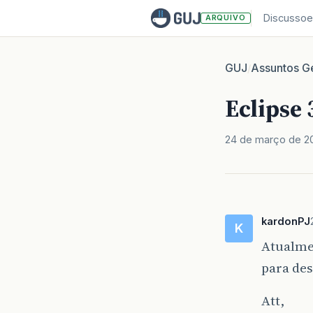
Discussoe
ARQUIVO
GUJ
Assuntos Ge
/
Eclipse
24 de março de 2
kardonPJ
K
Atualmen
para des
Att,