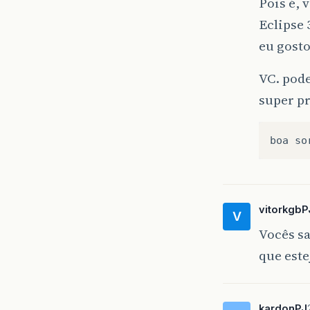
Pois é, 
Eclipse
eu gosto
VC. pode
super p
vitorkgbP
V
Vocês sa
que est
kardonPJ