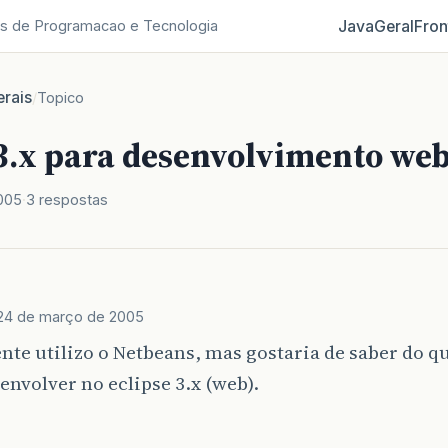
Java
Geral
Fron
s de Programacao e Tecnologia
rais
/
Topico
 3.x para desenvolvimento we
005
3 respostas
24 de março de 2005
te utilizo o Netbeans, mas gostaria de saber do q
envolver no eclipse 3.x (web).