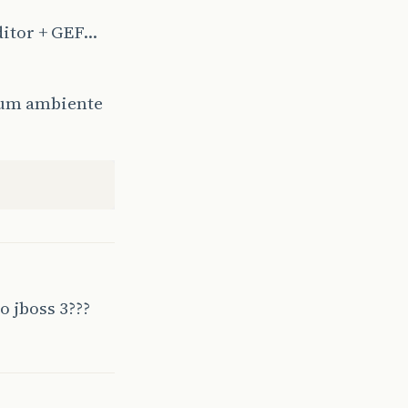
itor + GEF…
a um ambiente
 jboss 3???