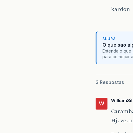
kardon
ALURA
O que são al
Entenda o que 
para começar 
3 Respostas
WilliamSi
W
Caramba
Hj. vc.