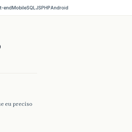
t‑end
Mobile
SQL
JS
PHP
Android
b
ue eu preciso