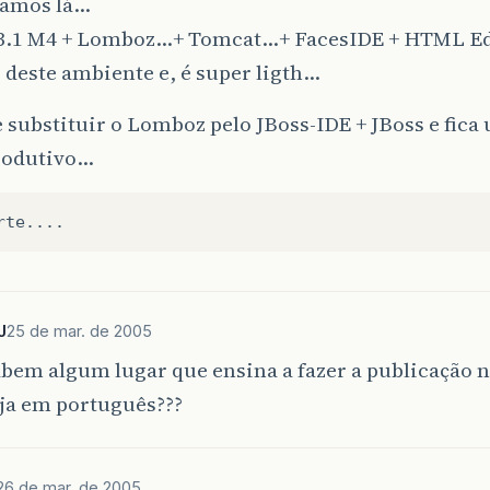
vamos lá…
 3.1 M4 + Lomboz…+ Tomcat…+ FacesIDE + HTML Ed
 deste ambiente e, é super ligth…
 substituir o Lomboz pelo JBoss-IDE + JBoss e fic
rodutivo…
J
25 de mar. de 2005
bem algum lugar que ensina a fazer a publicação no
eja em português???
26 de mar. de 2005