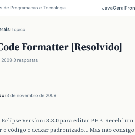
Java
Geral
Fron
s de Programacao e Tecnologia
rais
/
Topico
Code Formatter [Resolvido]
e 2008
3 respostas
dor
3 de novembro de 2008
o Eclipse Version: 3.3.0 para editar PHP. Recebi u
r o código e deixar padronizado… Mas não consigo