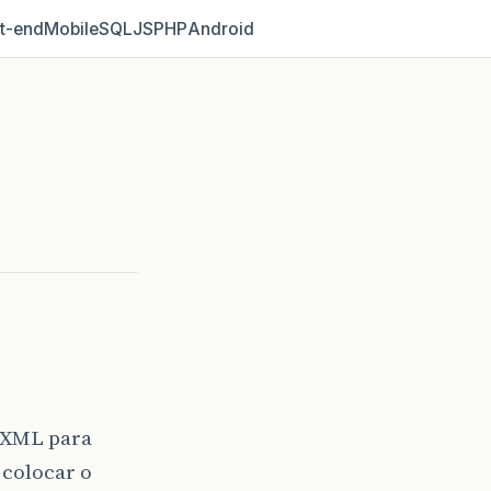
t‑end
Mobile
SQL
JS
PHP
Android
m XML para
 colocar o