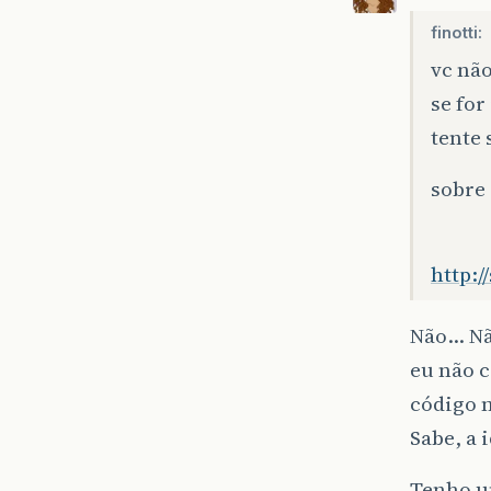
finotti:
vc nã
se for
tente 
sobre 
http:/
Não… Nã
eu não c
código n
Sabe, a i
Tenho u