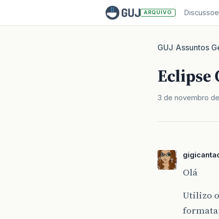
Discussoe
ARQUIVO
GUJ
Assuntos Ge
/
Eclipse 
3 de novembro d
gigicanta
Olá
Utilizo 
formata