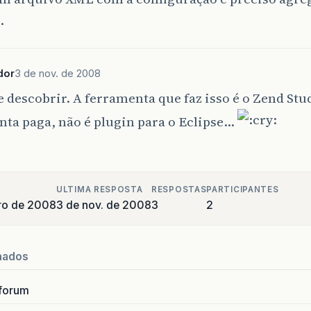
.
dor
3 de nov. de 2008
 descobrir. A ferramenta que faz isso é o Zend Stu
ta paga, não é plugin para o Eclipse…
ULTIMA RESPOSTA
RESPOSTAS
PARTICIPANTES
ro de 2008
3 de nov. de 2008
3
2
nados
forum