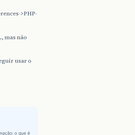
erences->PHP-
L, mas não
eguir usar o
e
amação: o que é