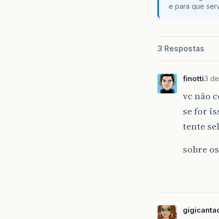
e para que serv
3 Respostas
finotti
3 de
vc não c
se for i
tente se
sobre os
gigicanta