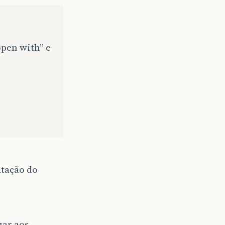
open with” e
atação do
gar aos