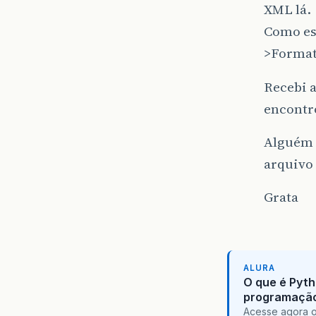
XML lá.
Como es
>Format
Recebi a
encontro
Alguém 
arquivo
Grata
ALURA
O que é Pyth
programaçã
Acesse agora o