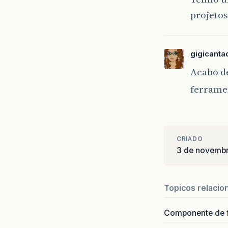
projetos
gigicanta
Acabo de
ferramen
CRIADO
3 de novemb
Topicos relacio
Componente de 