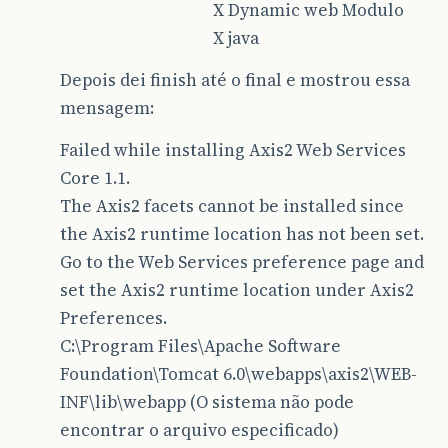
X Dynamic web Modulo
X java
Depois dei finish até o final e mostrou essa
mensagem:
Failed while installing Axis2 Web Services
Core 1.1.
The Axis2 facets cannot be installed since
the Axis2 runtime location has not been set.
Go to the Web Services preference page and
set the Axis2 runtime location under Axis2
Preferences.
C:\Program Files\Apache Software
Foundation\Tomcat 6.0\webapps\axis2\WEB-
INF\lib\webapp (O sistema não pode
encontrar o arquivo especificado)