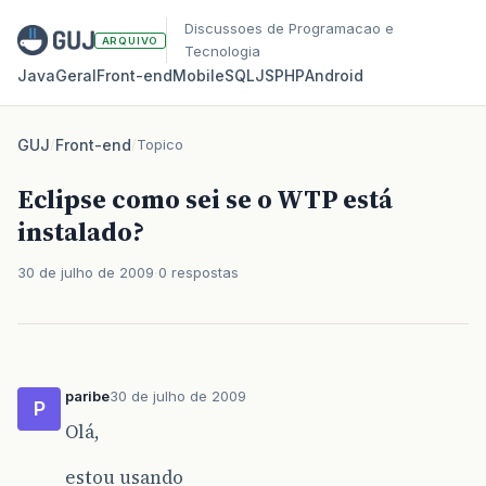
Discussoes de Programacao e
ARQUIVO
Tecnologia
Java
Geral
Front‑end
Mobile
SQL
JS
PHP
Android
GUJ
/
Front-end
/
Topico
Eclipse como sei se o WTP está
instalado?
30 de julho de 2009
0 respostas
paribe
30 de julho de 2009
P
Olá,
estou usando