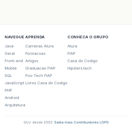
NAVEGUE
APRENDA
CONHECA O GRUPO
Java
Carreiras Alura
Alura
Geral
Formacoes
FIAP
Front-end
Artigos
Casa do Codigo
Mobile
Graduacao FIAP
Hipsters.tech
SQL
Pos-Tech FIAP
JavaScript
Livros Casa do Codigo
PHP
Android
Arquitetura
GUJ: desde 2002.
·
Saiba mais
·
Contribuidores
·
LGPD