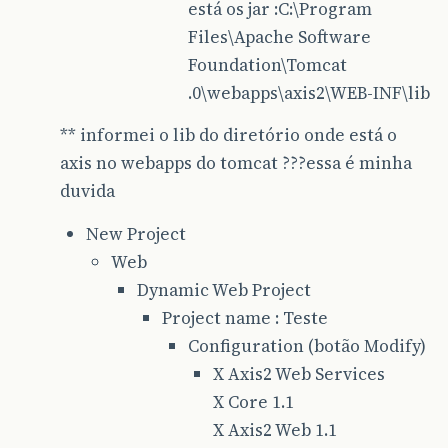
está os jar :C:\Program
Files\Apache Software
Foundation\Tomcat
.0\webapps\axis2\WEB-INF\lib
** informei o lib do diretório onde está o
axis no webapps do tomcat ???essa é minha
duvida
New Project
Web
Dynamic Web Project
Project name : Teste
Configuration (botão Modify)
X Axis2 Web Services
X Core 1.1
X Axis2 Web 1.1