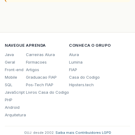
NAVEGUE
APRENDA
CONHECA O GRUPO
Java
Carreiras Alura
Alura
Geral
Formacoes
Lumina
Front-end
Artigos
FIAP
Mobile
Graduacao FIAP
Casa do Codigo
SQL
Pos-Tech FIAP
Hipsters.tech
JavaScript
Livros Casa do Codigo
PHP
Android
Arquitetura
GUJ: desde 2002.
·
Saiba mais
·
Contribuidores
·
LGPD