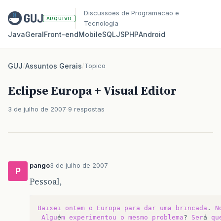
Discussoes de Programacao e
ARQUIVO
Tecnologia
Java
Geral
Front‑end
Mobile
SQL
JS
PHP
Android
GUJ
/
Assuntos Gerais
/
Topico
Eclipse Europa + Visual Editor
3 de julho de 2007
9 respostas
pango
3 de julho de 2007
P
Pessoal,
Baixei
ontem
o
Europa
para
dar
uma
brincada
.
N
Algu
é
m
experimentou
o
mesmo
problema
?
Ser
á
qu