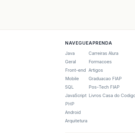
NAVEGUE
APRENDA
Java
Carreiras Alura
Geral
Formacoes
Front-end
Artigos
Mobile
Graduacao FIAP
SQL
Pos-Tech FIAP
JavaScript
Livros Casa do Codig
PHP
Android
Arquitetura