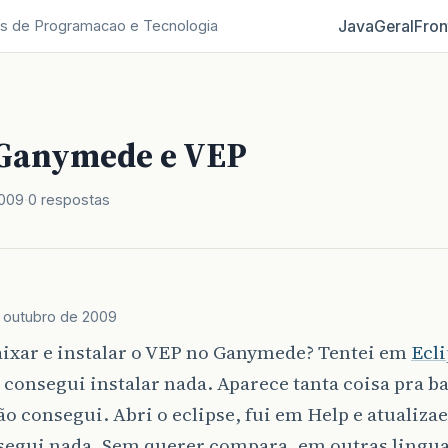
Java
Geral
Fron
s de Programacao e Tecnologia
 Ganymede e VEP
2009
0 respostas
e outubro de 2009
ixar e instalar o VEP no Ganymede? Tentei em
Ecl
consegui instalar nada. Aparece tanta coisa pra ba
o consegui. Abri o eclipse, fui em Help e atualiz
segui nada. Sem querer compara, em outras ling