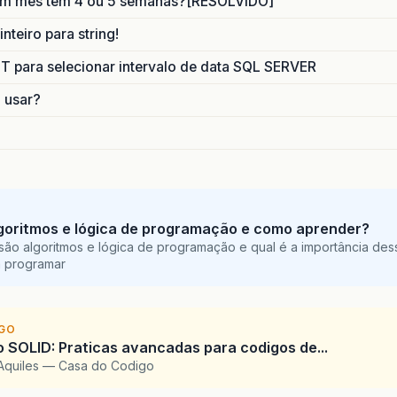
um mes tem 4 ou 5 semanas?[RESOLVIDO]
nteiro para string!
para selecionar intervalo de data SQL SERVER
o usar?
goritmos e lógica de programação e como aprender?
são algoritmos e lógica de programação e qual é a importância des
a programar
IGO
SOLID: Praticas avancadas para codigos de...
Aquiles — Casa do Codigo