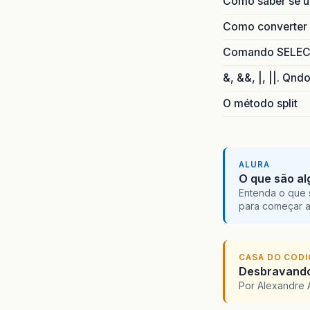
Como saber se 
Como converter i
Comando SELECT 
&, &&, |, ||. Qnd
O método split
ALURA
O que são al
Entenda o que 
para começar 
CASA DO COD
Desbravando 
Por Alexandre 