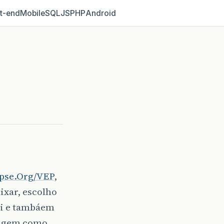
t‑end
Mobile
SQL
JS
PHP
Android
ipse.Org/VEP
,
ixar, escolho
aei e tambáem
uagem como