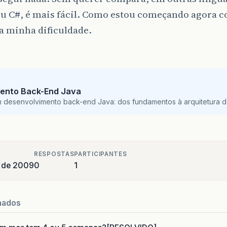
u C#, é mais fácil. Como estou começando agora c
 a minha dificuldade.
ento Back-End Java
m desenvolvimento back-end Java: dos fundamentos à arquitetura de
RESPOSTAS
PARTICIPANTES
o de 2009
0
1
nados