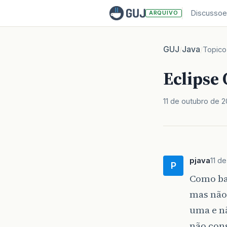
Discussoe
ARQUIVO
GUJ
Java
/
/
Topico
Eclipse
11 de outubro de 
pjava
11 d
P
Como ba
mas não 
uma e nã
não con