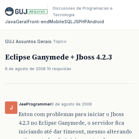
Discussoes de Programacao e
ARQUIVO
Tecnologia
Java
Geral
Front‑end
Mobile
SQL
JS
PHP
Android
GUJ
/
Assuntos Gerais
/
Topico
Eclipse Ganymede + Jboss 4.2.3
8 de agosto de 2008
10 respostas
JeeProgrammer
8 de agosto de 2008
J
Estou com problemas para iniciar o Jboss
4.2.3 no Eclipse Ganymede, o servidor fica
iniciando até dar timeout, mesmo alterando