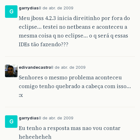
garrydias
8 de abr. de 2009
G
Meu jboss 4.2.3 inicia direitinho por fora do
eclipse… testei no netbeans e aconteceu a
mesma coisa q no eclipse… o q será q essas
IDEs tão fazendo???
edivandecastro
8 de abr. de 2009
Senhores o mesmo problema aconteceu
comigo tenho quebrado a cabeça com isso…
:x
garrydias
8 de abr. de 2009
G
Eu tenho a resposta mas nao vou contar
heheeheheh