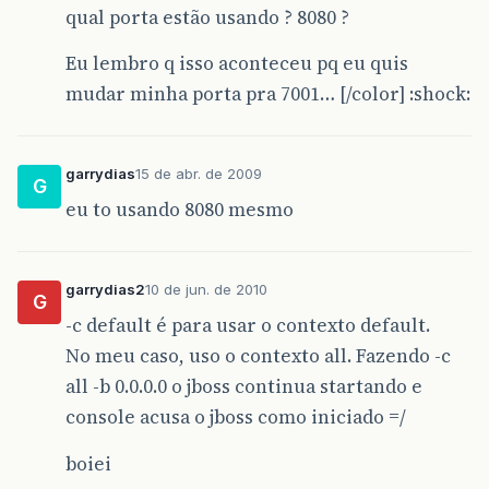
qual porta estão usando ? 8080 ?
Eu lembro q isso aconteceu pq eu quis
mudar minha porta pra 7001… [/color] :shock:
garrydias
15 de abr. de 2009
G
eu to usando 8080 mesmo
garrydias2
10 de jun. de 2010
G
-c default é para usar o contexto default.
No meu caso, uso o contexto all. Fazendo -c
all -b 0.0.0.0 o jboss continua startando e
console acusa o jboss como iniciado =/
boiei