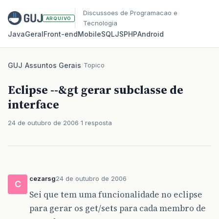
Discussoes de Programacao e
ARQUIVO
Tecnologia
Java
Geral
Front‑end
Mobile
SQL
JS
PHP
Android
GUJ
/
Assuntos Gerais
/
Topico
Eclipse --&gt gerar subclasse de
interface
24 de outubro de 2006
1 resposta
cezarsg
24 de outubro de 2006
C
Sei que tem uma funcionalidade no eclipse
para gerar os get/sets para cada membro de