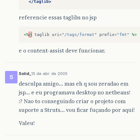
</taglib>
referencie essas taglibs no jsp
<%
@
taglib
uri
=
"/tags/format"
prefix
=
"fmt"
%>
e o content-assist deve funcionar.
Solid_
15 de abr. de 2005
S
desculpa amigo… mas eh q sou zeradao em
jsp… e eu programava desktop no netbeans!
:? Nao to conseguindo criar o projeto com
suporte a Struts… vou ficar fuçando por aqui!
Valeu!