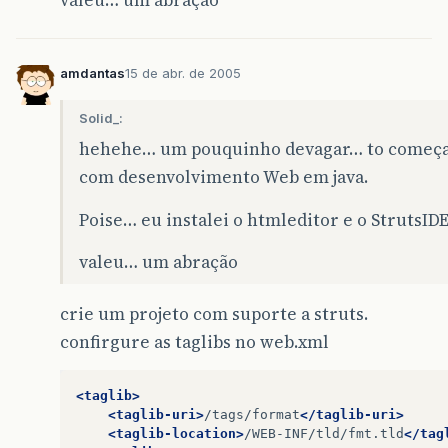
valeu… um abração
amdantas
15 de abr. de 2005
Solid_:
hehehe… um pouquinho devagar… to começa
com desenvolvimento Web em java.
Poise… eu instalei o htmleditor e o StrutsID
valeu… um abração
crie um projeto com suporte a struts.
confirgure as taglibs no web.xml
<taglib>
<taglib-uri>
/tags/format
</taglib-uri>
<taglib-location>
/WEB-INF/tld/fmt.tld
</tag