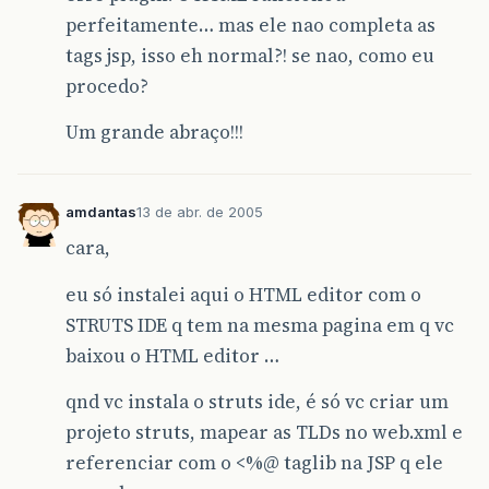
perfeitamente… mas ele nao completa as
tags jsp, isso eh normal?! se nao, como eu
procedo?
Um grande abraço!!!
amdantas
13 de abr. de 2005
cara,
eu só instalei aqui o HTML editor com o
STRUTS IDE q tem na mesma pagina em q vc
baixou o HTML editor …
qnd vc instala o struts ide, é só vc criar um
projeto struts, mapear as TLDs no web.xml e
referenciar com o <%@ taglib na JSP q ele