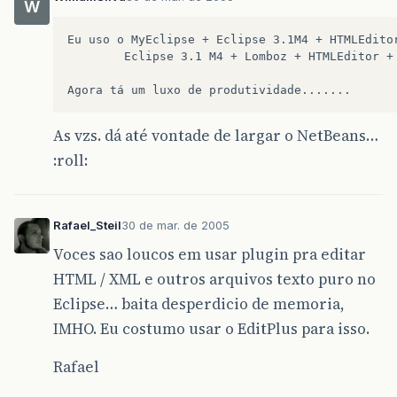
W
Eu uso o MyEclipse + Eclipse 3.1M4 + HTMLEditor
        Eclipse 3.1 M4 + Lomboz + HTMLEditor + 
As vzs. dá até vontade de largar o NetBeans…
:roll:
Rafael_Steil
30 de mar. de 2005
Voces sao loucos em usar plugin pra editar
HTML / XML e outros arquivos texto puro no
Eclipse… baita desperdicio de memoria,
IMHO. Eu costumo usar o EditPlus para isso.
Rafael