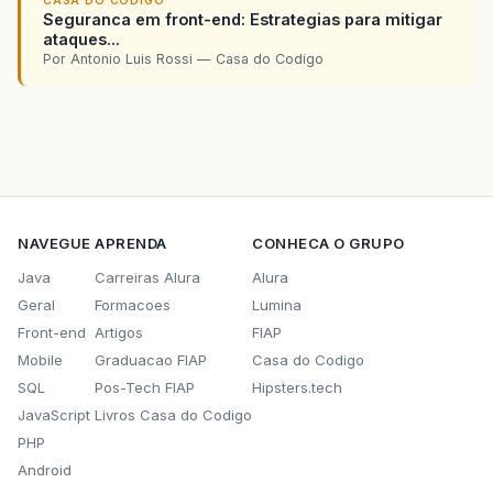
CASA DO CODIGO
Seguranca em front-end: Estrategias para mitigar
ataques...
Por Antonio Luis Rossi — Casa do Codigo
NAVEGUE
APRENDA
CONHECA O GRUPO
Java
Carreiras Alura
Alura
Geral
Formacoes
Lumina
Front-end
Artigos
FIAP
Mobile
Graduacao FIAP
Casa do Codigo
SQL
Pos-Tech FIAP
Hipsters.tech
JavaScript
Livros Casa do Codigo
PHP
Android