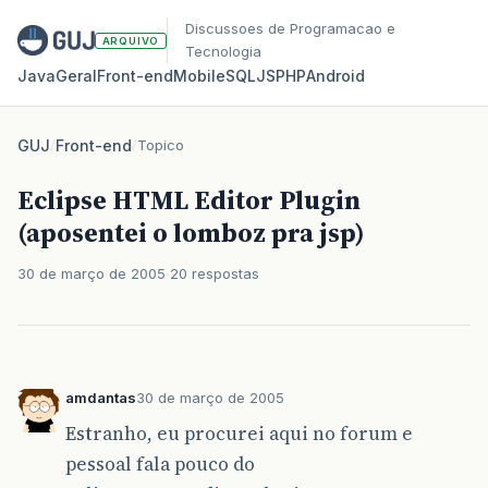
Discussoes de Programacao e
ARQUIVO
Tecnologia
Java
Geral
Front‑end
Mobile
SQL
JS
PHP
Android
GUJ
/
Front-end
/
Topico
Eclipse HTML Editor Plugin
(aposentei o lomboz pra jsp)
30 de março de 2005
20 respostas
amdantas
30 de março de 2005
Estranho, eu procurei aqui no forum e
pessoal fala pouco do