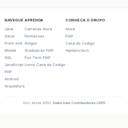
NAVEGUE
APRENDA
CONHECA O GRUPO
Java
Carreiras Alura
Alura
Geral
Formacoes
FIAP
Front-end
Artigos
Casa do Codigo
Mobile
Graduacao FIAP
Hipsters.tech
SQL
Pos-Tech FIAP
JavaScript
Livros Casa do Codigo
PHP
Android
Arquitetura
GUJ: desde 2002.
·
Saiba mais
·
Contribuidores
·
LGPD