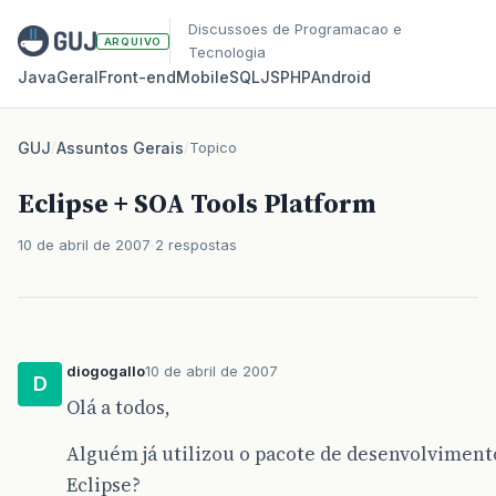
Discussoes de Programacao e
ARQUIVO
Tecnologia
Java
Geral
Front‑end
Mobile
SQL
JS
PHP
Android
GUJ
/
Assuntos Gerais
/
Topico
Eclipse + SOA Tools Platform
10 de abril de 2007
2 respostas
diogogallo
10 de abril de 2007
D
Olá a todos,
Alguém já utilizou o pacote de desenvolviment
Eclipse?