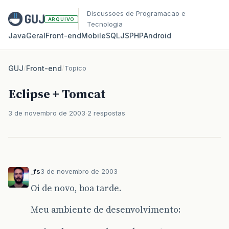
Discussoes de Programacao e
ARQUIVO
Tecnologia
Java
Geral
Front‑end
Mobile
SQL
JS
PHP
Android
GUJ
/
Front-end
/
Topico
Eclipse + Tomcat
3 de novembro de 2003
2 respostas
_fs
3 de novembro de 2003
Oi de novo, boa tarde.
Meu ambiente de desenvolvimento: