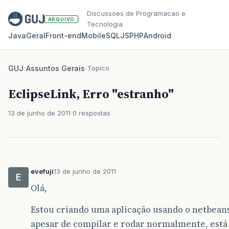
Discussoes de Programacao e
ARQUIVO
Tecnologia
Java
Geral
Front‑end
Mobile
SQL
JS
PHP
Android
GUJ
/
Assuntos Gerais
/
Topico
EclipseLink, Erro "estranho"
13 de junho de 2011
0 respostas
evefuji
13 de junho de 2011
E
Olá,
Estou criando uma aplicação usando o netbeans 
apesar de compilar e rodar normalmente, est