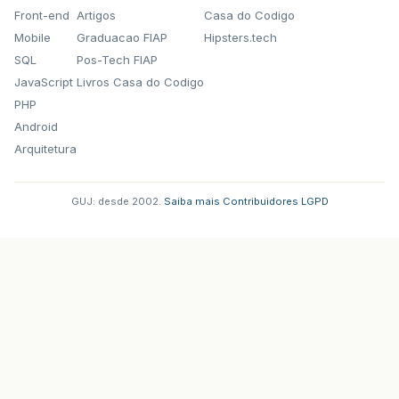
Front-end
Artigos
Casa do Codigo
Mobile
Graduacao FIAP
Hipsters.tech
SQL
Pos-Tech FIAP
JavaScript
Livros Casa do Codigo
PHP
Android
Arquitetura
GUJ: desde 2002.
·
Saiba mais
·
Contribuidores
·
LGPD