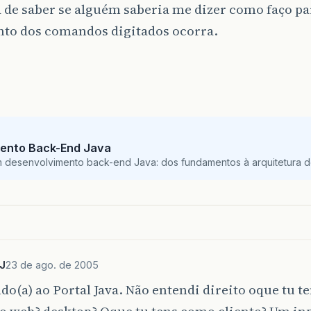
 de saber se alguém saberia me dizer como faço pa
to dos comandos digitados ocorra.
ento Back-End Java
m desenvolvimento back-end Java: dos fundamentos à arquitetura de
J
23 de ago. de 2005
o(a) ao Portal Java. Não entendi direito oque tu te
o web? desktop? Oque tu tens como cliente? Um inp