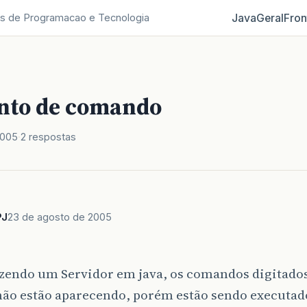
Java
Geral
Fron
s de Programacao e Tecnologia
nto de comando
2005
2 respostas
PJ
23 de agosto de 2005
azendo um Servidor em java, os comandos digitados
não estão aparecendo, porém estão sendo executad