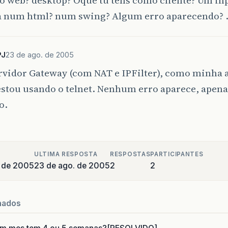
ea num html? num swing? Algum erro aparecendo? 
PJ
23 de ago. de 2005
rvidor Gateway (com NAT e IPFilter), como minha 
estou usando o telnet. Nenhum erro aparece, apena
o.
ULTIMA RESPOSTA
RESPOSTAS
PARTICIPANTES
 de 2005
23 de ago. de 2005
2
2
nados