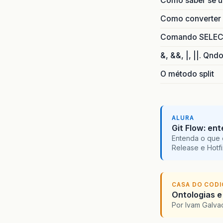
Como saber se 
Como converter i
Comando SELECT 
&, &&, |, ||. Qnd
O método split
ALURA
Git Flow: en
Entenda o que 
Release e Hotf
CASA DO COD
Ontologias e
Por Ivam Galva