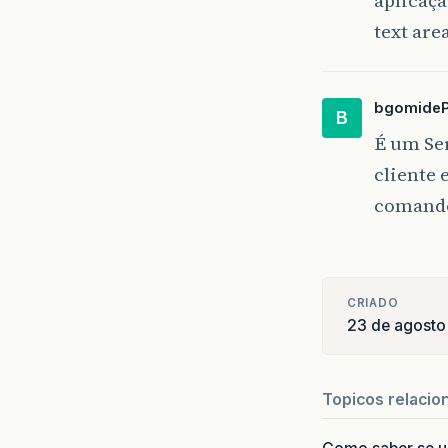
text ar
bgomide
B
É um Se
cliente 
comand
CRIADO
23 de agosto
Topicos relacio