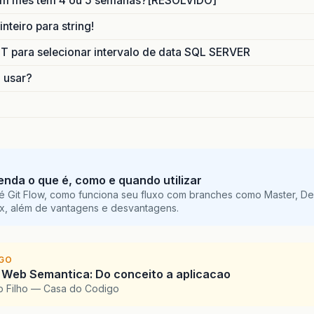
um mes tem 4 ou 5 semanas?[RESOLVIDO]
nteiro para string!
para selecionar intervalo de data SQL SERVER
o usar?
tenda o que é, como e quando utilizar
é Git Flow, como funciona seu fluxo com branches como Master, De
ix, além de vantagens e desvantagens.
IGO
 Web Semantica: Do conceito a aplicacao
o Filho — Casa do Codigo