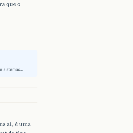
ra que o
 sistemas...
ns ai, é uma
ut do tipo