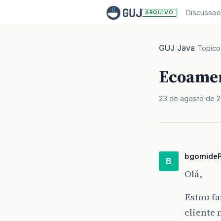
Discussoe
ARQUIVO
GUJ
Java
/
/
Topico
Ecoame
23 de agosto de 
bgomide
B
Olá,
Estou f
cliente 