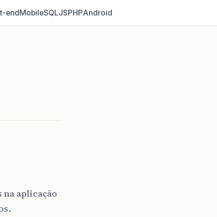
t‑end
Mobile
SQL
JS
PHP
Android
 na aplicação
os.