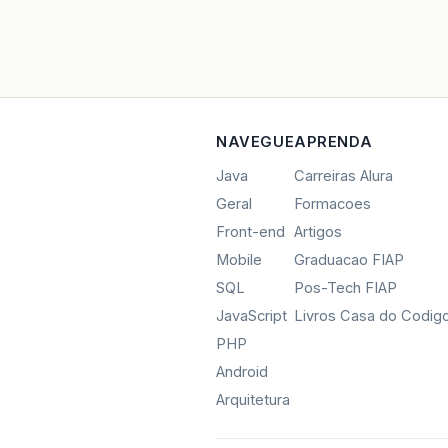
NAVEGUE
APRENDA
Java
Carreiras Alura
Geral
Formacoes
Front-end
Artigos
Mobile
Graduacao FIAP
SQL
Pos-Tech FIAP
JavaScript
Livros Casa do Codig
PHP
Android
Arquitetura