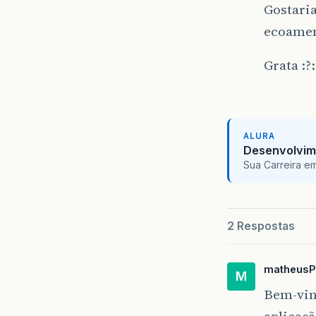
Gostaria
ecoamen
Grata :?:
ALURA
Desenvolvim
Sua Carreira e
2 Respostas
matheusP
M
Bem-vind
aplicaçã