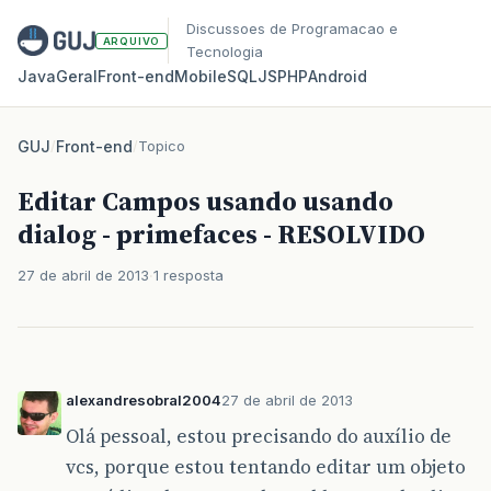
Discussoes de Programacao e
ARQUIVO
Tecnologia
Java
Geral
Front‑end
Mobile
SQL
JS
PHP
Android
GUJ
/
Front-end
/
Topico
Editar Campos usando usando
dialog - primefaces - RESOLVIDO
27 de abril de 2013
1 resposta
alexandresobral2004
27 de abril de 2013
Olá pessoal, estou precisando do auxílio de
vcs, porque estou tentando editar um objeto