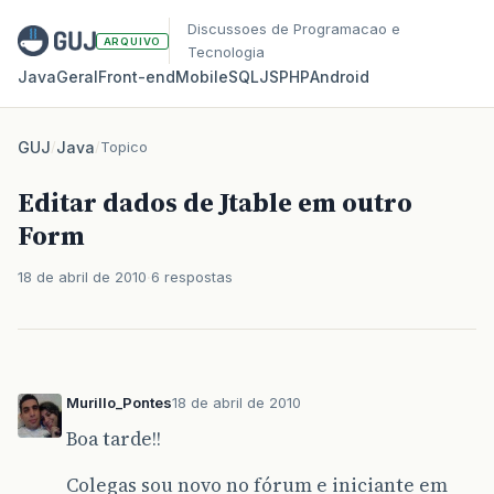
Discussoes de Programacao e
ARQUIVO
Tecnologia
Java
Geral
Front‑end
Mobile
SQL
JS
PHP
Android
GUJ
/
Java
/
Topico
Editar dados de Jtable em outro
Form
18 de abril de 2010
6 respostas
Murillo_Pontes
18 de abril de 2010
Boa tarde!!
Colegas sou novo no fórum e iniciante em