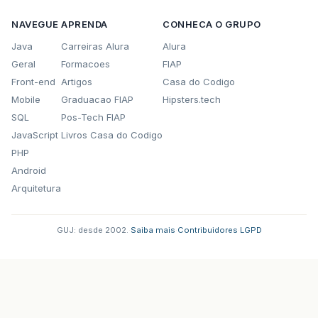
NAVEGUE
APRENDA
CONHECA O GRUPO
Java
Carreiras Alura
Alura
Geral
Formacoes
FIAP
Front-end
Artigos
Casa do Codigo
Mobile
Graduacao FIAP
Hipsters.tech
SQL
Pos-Tech FIAP
JavaScript
Livros Casa do Codigo
PHP
Android
Arquitetura
GUJ: desde 2002.
·
Saiba mais
·
Contribuidores
·
LGPD