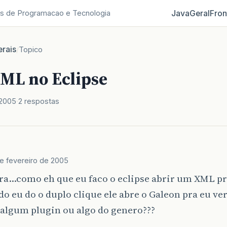
Java
Geral
Fron
s de Programacao e Tecnologia
rais
/
Topico
XML no Eclipse
 2005
2 respostas
e fevereiro de 2005
ra…como eh que eu faco o eclipse abrir um XML pra
o eu do o duplo clique ele abre o Galeon pra eu ve
 algum plugin ou algo do genero???