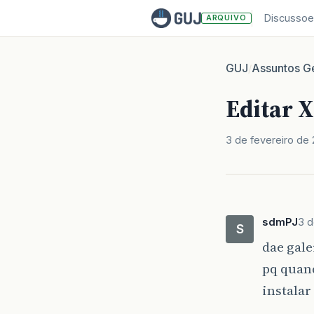
Discussoe
ARQUIVO
GUJ
Assuntos Ge
/
Editar 
3 de fevereiro de
sdmPJ
3 d
S
dae gale
pq quand
instalar