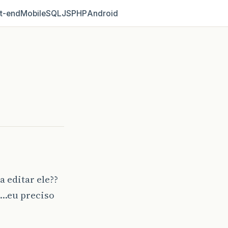
t‑end
Mobile
SQL
JS
PHP
Android
 editar ele??
r…eu preciso