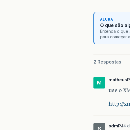
ALURA
O que são al
Entenda o que 
para começar 
2 Respostas
matheusP
M
use o X
http://
sdmPJ
4 d
S