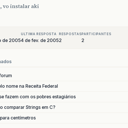
, vo instalar aki
ULTIMA RESPOSTA
RESPOSTAS
PARTICIPANTES
ro de 2005
4 de fev. de 2005
2
2
nados
forum
lo nome na Receita Federal
se fazem com os pobres estagiários
o comparar Strings em C?
 para centímetros