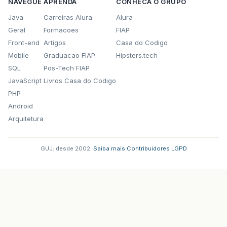
NAVEGUE
APRENDA
CONHECA O GRUPO
Java
Carreiras Alura
Alura
Geral
Formacoes
FIAP
Front-end
Artigos
Casa do Codigo
Mobile
Graduacao FIAP
Hipsters.tech
SQL
Pos-Tech FIAP
JavaScript
Livros Casa do Codigo
PHP
Android
Arquitetura
GUJ: desde 2002.
·
Saiba mais
·
Contribuidores
·
LGPD