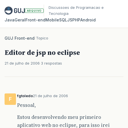
Discussoes de Programacao e
ARQUIVO
Tecnologia
Java
Geral
Front‑end
Mobile
SQL
JS
PHP
Android
GUJ
/
Front-end
/
Topico
Editor de jsp no eclipse
21 de julho de 2006
3 respostas
fgtoledo
21 de julho de 2006
F
Pessoal,
Estou desenvolvendo meu primeiro
aplicativo web no eclipse, para isso irei