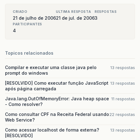
CRIADO
ULTIMA RESPOSTA
RESPOSTAS
21 de julho de 2006
21 de jul. de 2006
3
PARTICIPANTES
4
Topicos relacionados
Compilar e executar uma classe java pelo
13 respostas
prompt do windows
[RESOLVIDO] Como executar função JavaScript
13 respostas
após página carregada
Java.lang.OutOfMemoryError: Java heap space
11 respostas
- Como resolver?
Como consultar CPF na Receita Federal usando
22 respostas
Web Service?
Como acessar localhost de forma externa?
13 respostas
[RESOLVIDO]