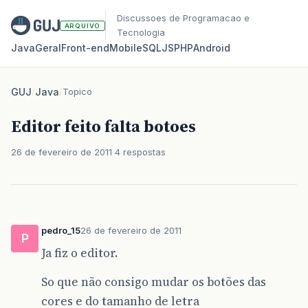
Discussoes de Programacao e
ARQUIVO
Tecnologia
Java
Geral
Front‑end
Mobile
SQL
JS
PHP
Android
GUJ
/
Java
/
Topico
Editor feito falta botoes
26 de fevereiro de 2011
4 respostas
pedro_15
26 de fevereiro de 2011
P
Ja fiz o editor.
So que não consigo mudar os botões das
cores e do tamanho de letra