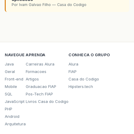
Por Ivam Galvao Filho — Casa do Codigo
NAVEGUE
APRENDA
CONHECA O GRUPO
Java
Carreiras Alura
Alura
Geral
Formacoes
FIAP
Front-end
Artigos
Casa do Codigo
Mobile
Graduacao FIAP
Hipsters.tech
SQL
Pos-Tech FIAP
JavaScript
Livros Casa do Codigo
PHP
Android
Arquitetura