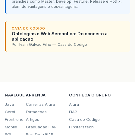
branches como Master, Develop, Feature, Release e Hotfix,
além de vantagens e desvantagens.
CASA DO CODIGO
Ontologias e Web Semantica: Do conceito a
aplicacao
Por Ivam Galvao Filho — Casa do Codigo
NAVEGUE
APRENDA
CONHECA O GRUPO
Java
Carreiras Alura
Alura
Geral
Formacoes
FIAP
Front-end
Artigos
Casa do Codigo
Mobile
Graduacao FIAP
Hipsters.tech
SQL
Pos-Tech FIAP