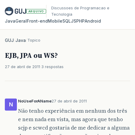
Discussoes de Programacao e
ARQUIVO
Tecnologia
Java
Geral
Front‑end
Mobile
SQL
JS
PHP
Android
GUJ
/
Java
/
Topico
EJB, JPA ou WS?
27 de abril de 2011
3 respostas
NoUseForAName
27 de abril de 2011
N
Não tenho experiência em nenhum dos três
e nem nada em vista, mas agora que tenho
scjp e scwcd gostaria de me dedicar a alguma