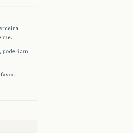
terceira
e me.
o, poderiam
favor.