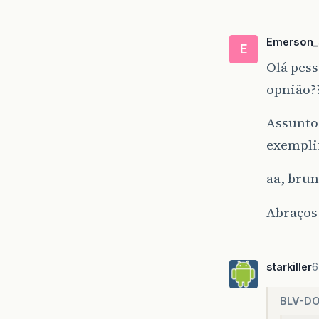
Emerson_
E
Olá pess
opnião??
Assunto 
exempli
aa, brun
Abraços
starkiller
6
BLV-D