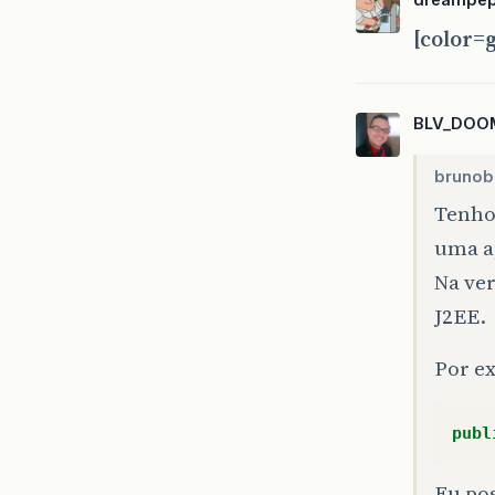
[color=
BLV_DOO
brunobu
Tenho
uma a
Na ver
J2EE.
Por e
publ
Eu po