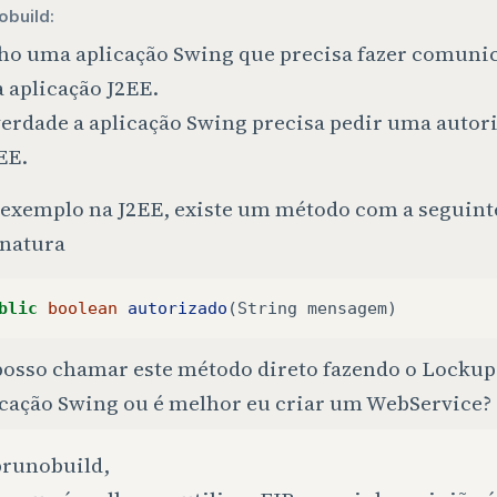
obuild:
ho uma aplicação Swing que precisa fazer comuni
 aplicação J2EE.
verdade a aplicação Swing precisa pedir uma autor
EE.
 exemplo na J2EE, existe um método com a seguint
inatura
blic
boolean
autorizado
(
String
mensagem
)
posso chamar este método direto fazendo o Lockup 
icação Swing ou é melhor eu criar um WebService?
brunobuild,