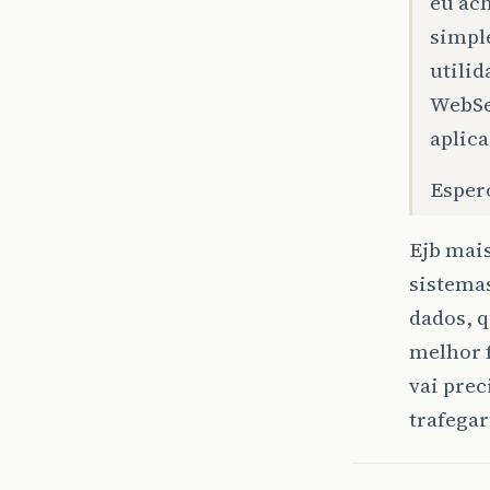
eu ach
simpl
utilid
WebSer
aplic
Esper
Ejb mais
sistemas
dados, q
melhor f
vai prec
trafegar