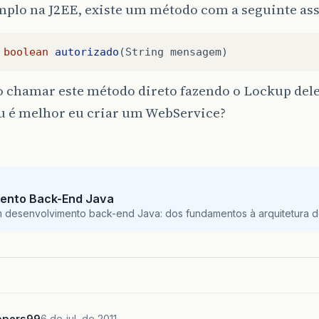
mplo na J2EE, existe um método com a seguinte as
boolean
autorizado
(
String
mensagem
)
 chamar este método direto fazendo o Lockup dele
u é melhor eu criar um WebService?
ento Back-End Java
m desenvolvimento back-end Java: dos fundamentos à arquitetura de
ppers99
6 de jul. de 2011