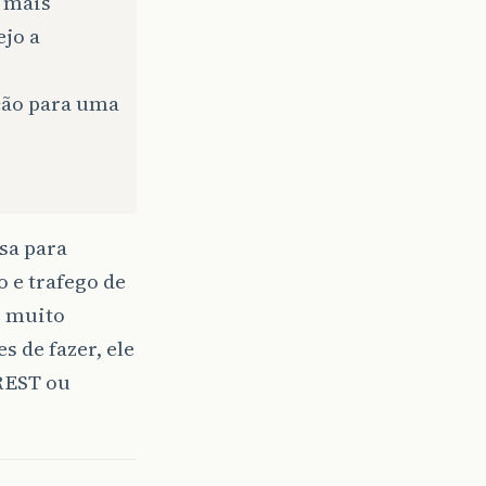
é mais
jo a
ação para uma
sa para
 e trafego de
é muito
 de fazer, ele
 REST ou