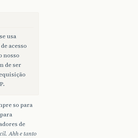
se usa
 de acesso
do nosso
m de ser
requisição
P.
mpre so para
 para
adores de
cil. Ahh e tanto