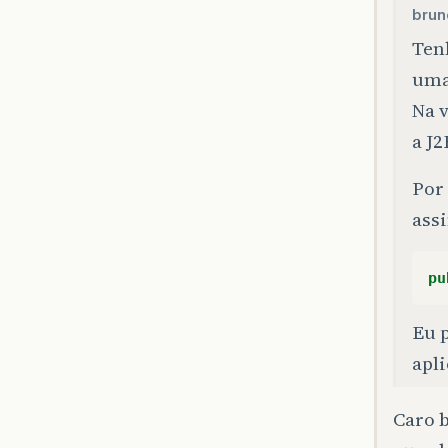
brun
Ten
uma
Na 
a J2
Por
ass
pu
Eu 
apl
Caro 