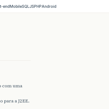
t‑end
Mobile
SQL
JS
PHP
Android
ão com uma
o para a J2EE.