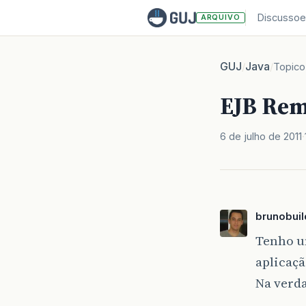
Discussoe
ARQUIVO
GUJ
Java
/
/
Topico
EJB Rem
6 de julho de 2011
brunobuil
Tenho u
aplicaçã
Na verda