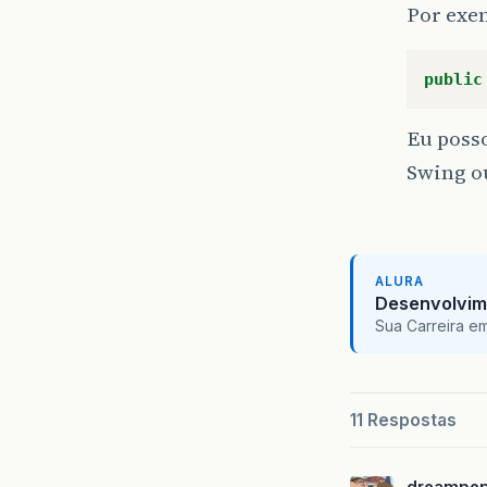
Por exe
public
Eu posso
Swing o
ALURA
Desenvolvim
Sua Carreira e
11 Respostas
dreampe