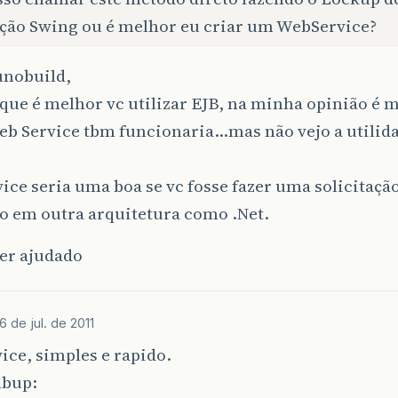
ação Swing ou é melhor eu criar um WebService?
unobuild,
que é melhor vc utilizar EJB, na minha opinião é m
eb Service tbm funcionaria…mas não vejo a utilid
ce seria uma boa se vc fosse fazer uma solicitaçã
o em outra arquitetura como .Net.
ter ajudado
6 de jul. de 2011
ce, simples e rapido.
mbup: