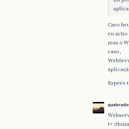
aplic
Caro br
eu acho 
mas o W
caso,
WebServi
aplicaçã
Espero 
quebrado
Webservi
t+ :thu