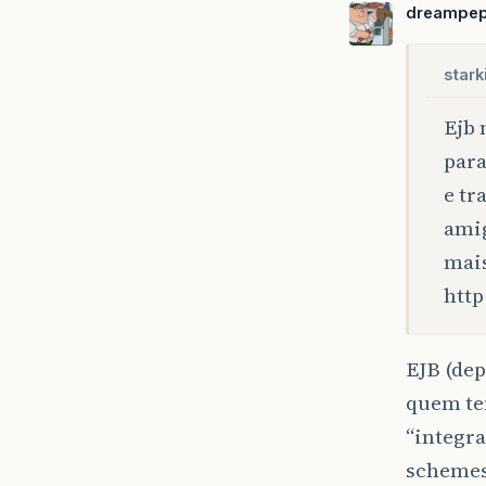
dreampe
starki
Ejb 
para
e tr
amig
mais
http
EJB (dep
quem te
“integr
schemes