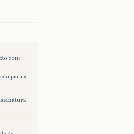
ção com
ção para a
assinatura
le da