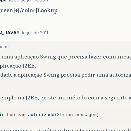
green]+[/color]Lookup
M_JAVA
6 de jul. de 2011
ild:
 uma aplicação Swing que precisa fazer comunica
plicação J2EE.
dade a aplicação Swing precisa pedir uma autoriza
xemplo na J2EE, existe um método com a seguinte 
ic
boolean
autorizado
(
String
mensagem
)
sso chamar este método direto fazendo o Lockup de