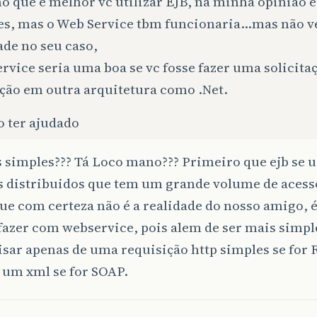
o que é melhor vc utilizar EJB, na minha opinião 
es, mas o Web Service tbm funcionaria…mas não ve
ade no seu caso,
vice seria uma boa se vc fosse fazer uma solicit
ação em outra arquitetura como .Net.
o ter ajudado
 simples??? Tá Loco mano??? Primeiro que ejb se u
 distribuidos que tem um grande volume de acesso
ue com certeza não é a realidade do nosso amigo, 
azer com webservice, pois alem de ser mais simples
isar apenas de uma requisição http simples se for
 um xml se for SOAP.