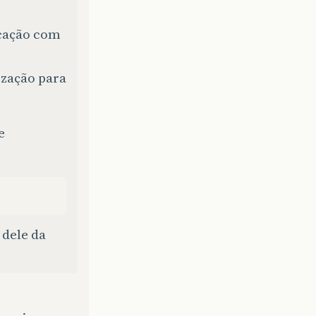
cação com
ização para
e
dele da