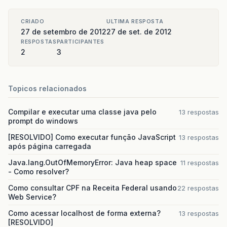
CRIADO
ULTIMA RESPOSTA
27 de setembro de 2012
27 de set. de 2012
RESPOSTAS
PARTICIPANTES
2
3
Topicos relacionados
Compilar e executar uma classe java pelo
13 respostas
prompt do windows
[RESOLVIDO] Como executar função JavaScript
13 respostas
após página carregada
Java.lang.OutOfMemoryError: Java heap space
11 respostas
- Como resolver?
Como consultar CPF na Receita Federal usando
22 respostas
Web Service?
Como acessar localhost de forma externa?
13 respostas
[RESOLVIDO]