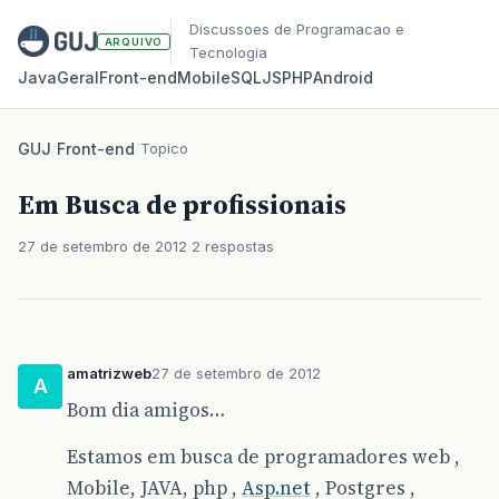
Discussoes de Programacao e
ARQUIVO
Tecnologia
Java
Geral
Front‑end
Mobile
SQL
JS
PHP
Android
GUJ
/
Front-end
/
Topico
Em Busca de profissionais
27 de setembro de 2012
2 respostas
amatrizweb
27 de setembro de 2012
A
Bom dia amigos…
Estamos em busca de programadores web ,
Mobile, JAVA, php ,
Asp.net
, Postgres ,