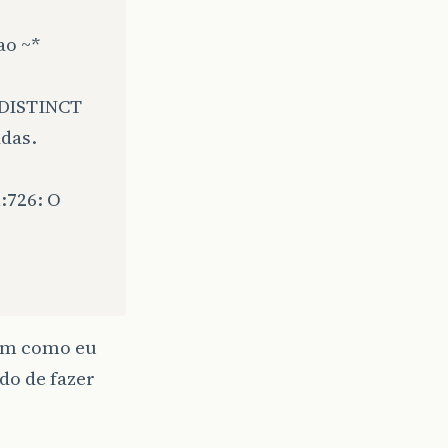
ao ~*
 DISTINCT
adas.
:726: O
tem como eu
do de fazer