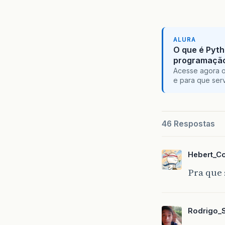
ALURA
O que é Pyth
programaçã
Acesse agora o
e para que serv
46 Respostas
Hebert_C
Pra que 
Rodrigo_