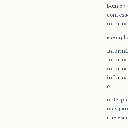
bom o ~*
com esse
inform
exemplo
Informá
Informa
informá
informa
oi
note que
mas para
que escr