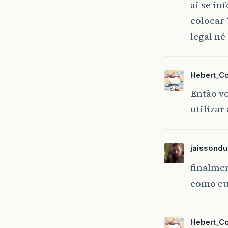
ai se in
colocar 
legal né
Hebert_C
Então vo
utilizar
jaissondu
finalmen
como eu
Hebert_C