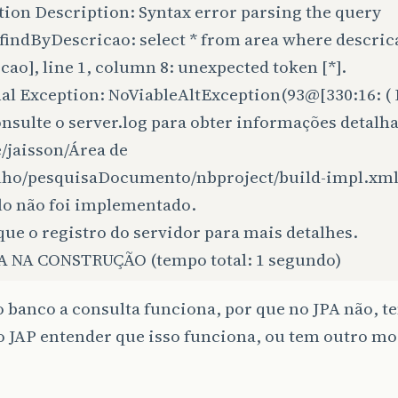
ion Description: Syntax error parsing the query
findByDescricao: select * from area where descric
cao], line 1, column 8: unexpected token [*].
nal Exception: NoViableAltException(93@[330:16: (
Consulte o server.log para obter informações detalh
/jaisson/Área de
lho/pesquisaDocumento/nbproject/build-impl.xml
o não foi implementado.
que o registro do servidor para mais detalhes.
 NA CONSTRUÇÃO (tempo total: 1 segundo)
o banco a consulta funciona, por que no JPA não, 
o JAP entender que isso funciona, ou tem outro mo