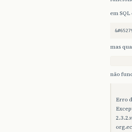
em SQL 
mas qua
não func
Erro d
Except
2.3.2.
org.e