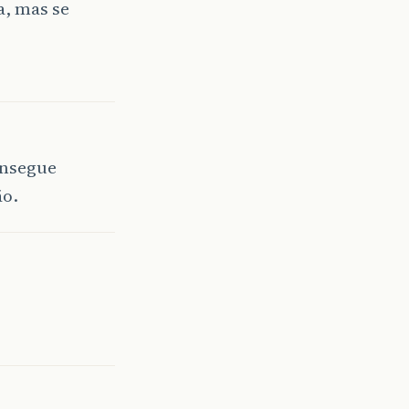
a, mas se
onsegue
ão.