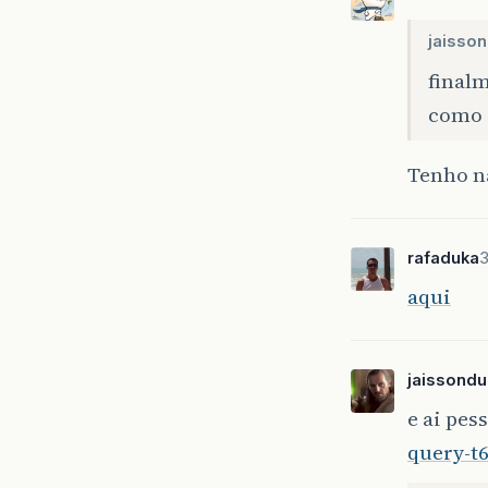
jaisson
final
como 
Tenho nã
rafaduka
3
aqui
jaissondu
e ai pes
query-t