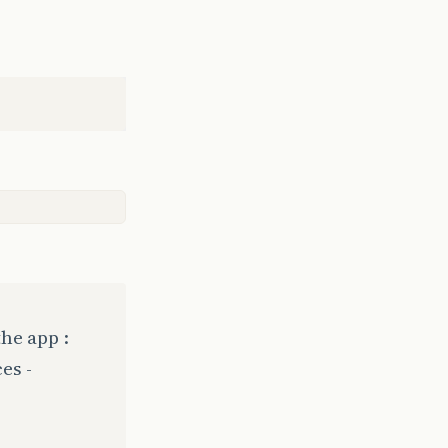
he app :
es -