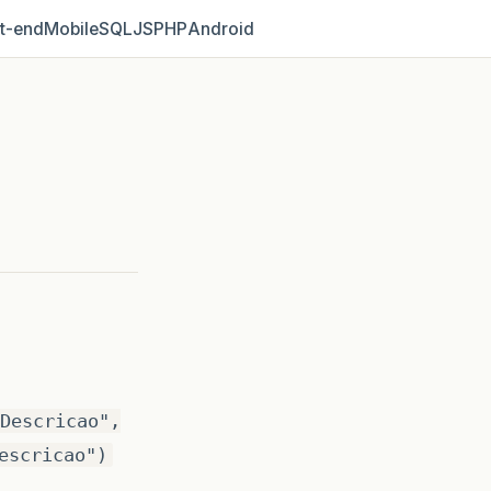
t‑end
Mobile
SQL
JS
PHP
Android
Descricao",
escricao")