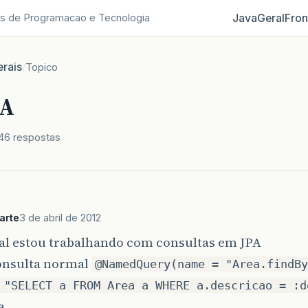
Java
Geral
Fron
s de Programacao e Tecnologia
rais
/
Topico
PA
46 respostas
arte
3 de abril de 2012
oal estou trabalhando com consultas em JPA
nsulta normal
@NamedQuery(name = "Area.findBy
 "SELECT a FROM Area a WHERE a.descricao = :d
a