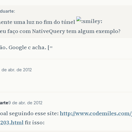
duarte:
mente uma luz no fim do túnel
eu faço com NativeQuery tem algum exemplo?
o. Google c acha. [=
 de abr. de 2012
arte
9 de abr. de 2012
soal seguindo esse site:
http://www.codemiles.com/
6203.html
fiz isso: