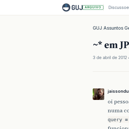
Discussoe
ARQUIVO
GUJ
Assuntos Ge
/
~* em J
3 de abril de 2012
jaissondu
oi pess
numa co
query =
funcion