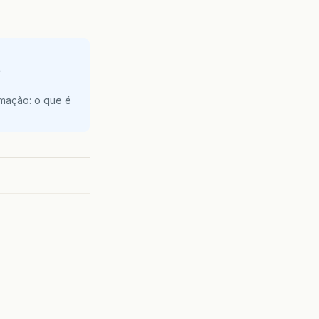
e
amação: o que é