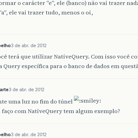
formar o carácter “e”, ele (banco) não vai trazer nad
“a”, ele vai trazer tudo, menos o oi,
oelho
3 de abr. de 2012
cê terá que utilizar NativeQuery. Com isso você c
 a Query específica para o banco de dados em quest
arte
3 de abr. de 2012
te uma luz no fim do túnel
 faço com NativeQuery tem algum exemplo?
oelho
3 de abr. de 2012