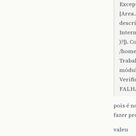
Except
[Area.
descri
Inter
)?]). 
/home
Traba
módul
Verifi
FALHA
pois é n
fazer pr
valeu