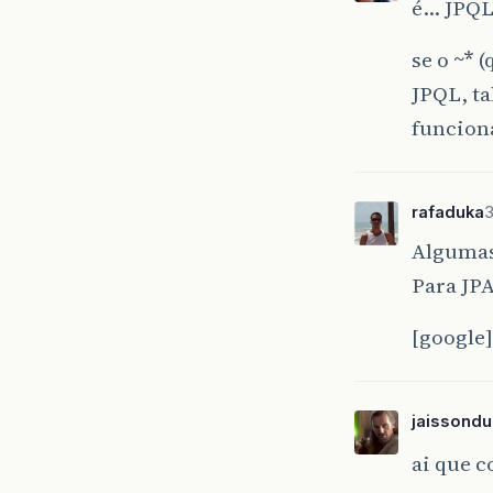
é… JPQL
se o
~*
(q
JPQL, ta
funcion
rafaduka
3
Algumas 
Para JPA
[google
jaissondu
ai que c