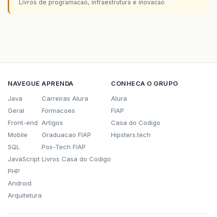
Livros de programacao, infraestrutura e inovacao
NAVEGUE
APRENDA
CONHECA O GRUPO
Java
Carreiras Alura
Alura
Geral
Formacoes
FIAP
Front-end
Artigos
Casa do Codigo
Mobile
Graduacao FIAP
Hipsters.tech
SQL
Pos-Tech FIAP
JavaScript
Livros Casa do Codigo
PHP
Android
Arquitetura