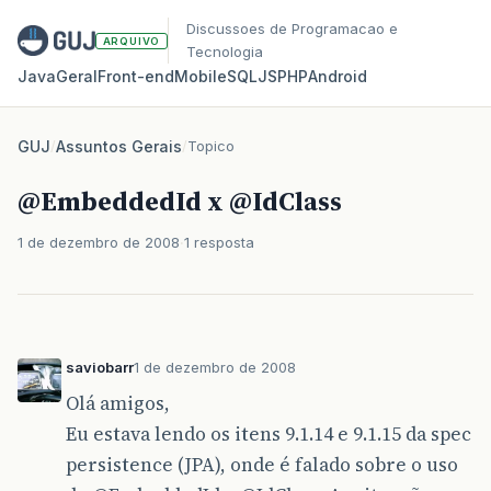
Discussoes de Programacao e
ARQUIVO
Tecnologia
Java
Geral
Front‑end
Mobile
SQL
JS
PHP
Android
GUJ
/
Assuntos Gerais
/
Topico
@EmbeddedId x @IdClass
1 de dezembro de 2008
1 resposta
saviobarr
1 de dezembro de 2008
Olá amigos,
Eu estava lendo os itens 9.1.14 e 9.1.15 da spec
persistence (JPA), onde é falado sobre o uso