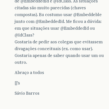
de
@EmbeddedId
e
@IdClass
. As situações
citadas são muito parecidas (chaves
compostas). Eu costumo usar
@Embeddeble
junto com
@EmbeddedId
. Me ficou a dúvida:
em que situações usar
@EmbeddedId
ou
@IdClass
?
Gostaria de pedir aos colegas que evitassem
divagações conceituais (ex. como usar).
Gostaria apenas de saber quando usar um ou
outro.
Abraço a todos
[]'s
Sávio Barros