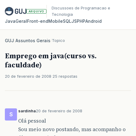
Discussoes de Programacao e
ARQUIVO
Tecnologia
Java
Geral
Front‑end
Mobile
SQL
JS
PHP
Android
GUJ
/
Assuntos Gerais
/
Topico
Emprego em java(curso vs.
faculdade)
20 de fevereiro de 2008
25 respostas
sardinha
20 de fevereiro de 2008
S
Olá pessoal
Sou meio novo postando, mas acompanho o