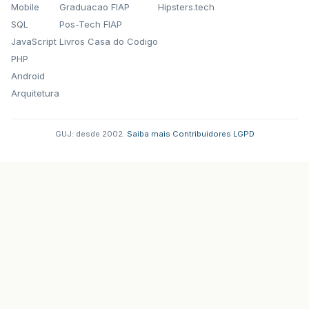
Mobile
Graduacao FIAP
Hipsters.tech
SQL
Pos-Tech FIAP
JavaScript
Livros Casa do Codigo
PHP
Android
Arquitetura
GUJ: desde 2002.
·
Saiba mais
·
Contribuidores
·
LGPD