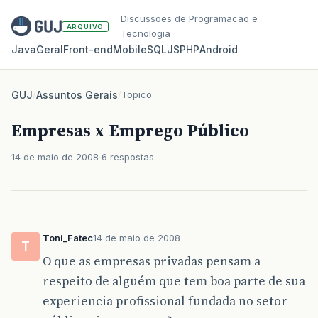
Discussoes de Programacao e
ARQUIVO
Tecnologia
Java
Geral
Front‑end
Mobile
SQL
JS
PHP
Android
GUJ
/
Assuntos Gerais
/
Topico
Empresas x Emprego Público
14 de maio de 2008
6 respostas
Toni_Fatec
14 de maio de 2008
T
O que as empresas privadas pensam a
respeito de alguém que tem boa parte de sua
experiencia profissional fundada no setor