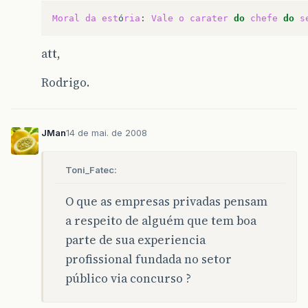
Moral
da
est
ó
ria
:
Vale
o
carater
do
chefe
do
s
att,
Rodrigo.
JMan
14 de mai. de 2008
Toni_Fatec:
O que as empresas privadas pensam
a respeito de alguém que tem boa
parte de sua experiencia
profissional fundada no setor
público via concurso ?