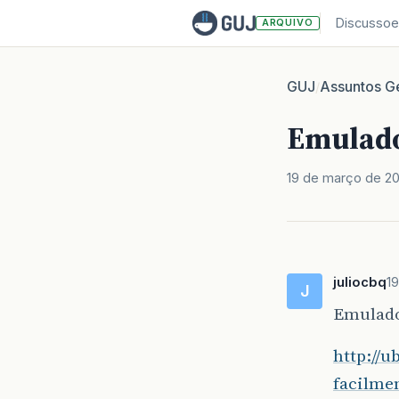
Discussoe
ARQUIVO
GUJ
Assuntos Ge
/
Emulador
19 de março de 2
juliocbq
1
J
Emulador
http://u
facilme