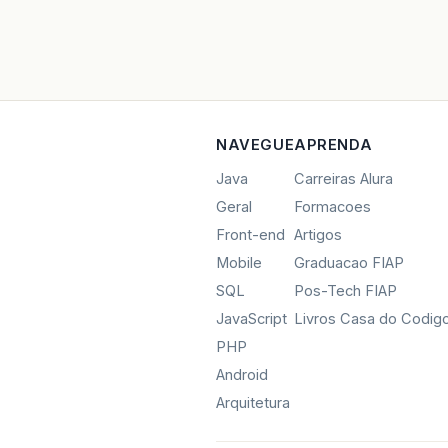
NAVEGUE
APRENDA
Java
Carreiras Alura
Geral
Formacoes
Front-end
Artigos
Mobile
Graduacao FIAP
SQL
Pos-Tech FIAP
JavaScript
Livros Casa do Codig
PHP
Android
Arquitetura