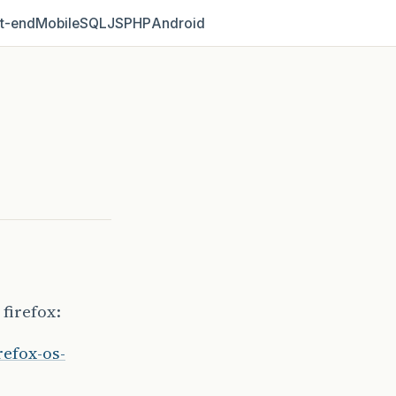
t‑end
Mobile
SQL
JS
PHP
Android
firefox:
refox-os-