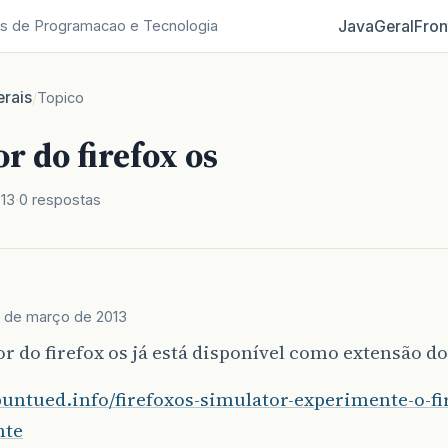
Java
Geral
Fron
s de Programacao e Tecnologia
rais
/
Topico
 do firefox os
013
0 respostas
9 de março de 2013
 do firefox os já está disponível como extensão do 
buntued.info/firefoxos-simulator-experimente-o-fi
nte