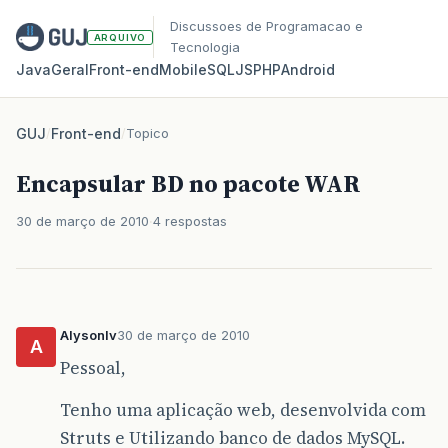
Discussoes de Programacao e
ARQUIVO
Tecnologia
Java
Geral
Front‑end
Mobile
SQL
JS
PHP
Android
GUJ
/
Front-end
/
Topico
Encapsular BD no pacote WAR
30 de março de 2010
4 respostas
Alysonlv
30 de março de 2010
A
Pessoal,
Tenho uma aplicação web, desenvolvida com
Struts e Utilizando banco de dados MySQL.