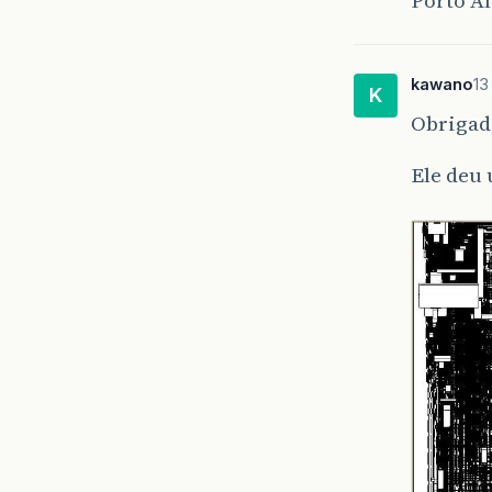
Porto A
kawano
13
K
Obrigad
Ele deu