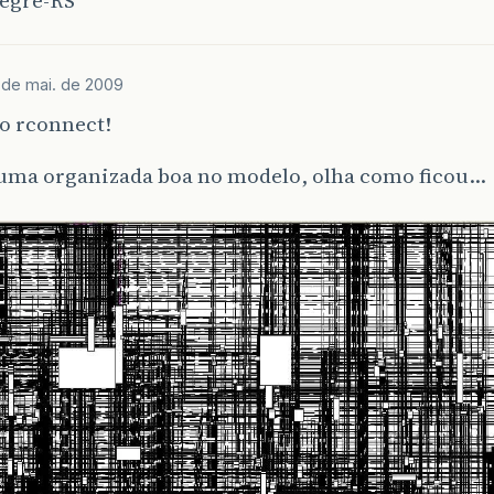
legre-RS
 de mai. de 2009
o rconnect!
 uma organizada boa no modelo, olha como ficou…