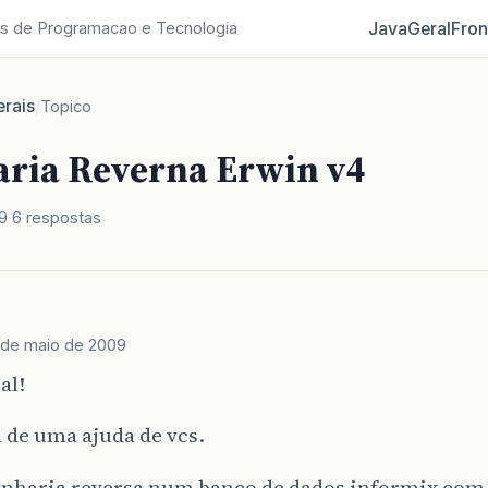
Java
Geral
Fron
s de Programacao e Tecnologia
rais
/
Topico
ria Reverna Erwin v4
9
6 respostas
 de maio de 2009
al!
 de uma ajuda de vcs.
enharia reversa num banco de dados informix com 