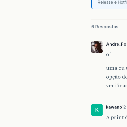
Release e Hotf
6 Respostas
Andre_Fo
oi
uma eu 
opção d
verifica
kawano
12
K
A print 