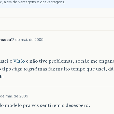
ix, além de vantagens e desvantagens.
nseca
12 de mai. de 2009
usei o
Visio
e não tive problemas, se não me engan
o tipo
align to grid
mas faz muito tempo que usei, d
da
 de mai. de 2009
do modelo pra vcs sentirem o desespero.