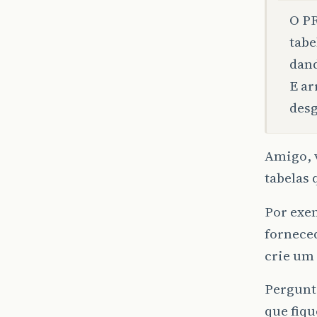
O P
tabe
dand
E ar
desg
Amigo, v
tabelas
Por exem
forneced
crie um 
Pergunte
que fiqu