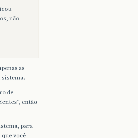
icou
os, não
o
apenas as
 sistema.
ro de
ientes”, então
sistema, para
s que você