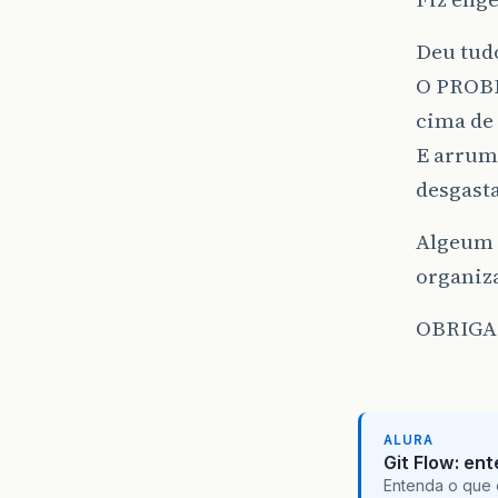
Deu tudo
O PROBL
cima de 
E arruma
desgast
Algeum 
organiz
OBRIGA
ALURA
Git Flow: en
Entenda o que 