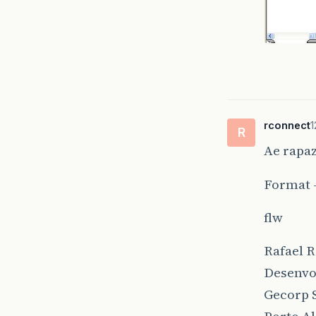
rconnect
1
R
Ae rapaz
Format -
flw
Rafael 
Desenvo
Gecorp S