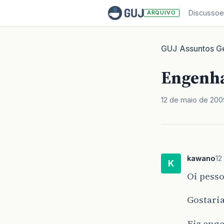
Discussoe
ARQUIVO
GUJ
Assuntos Ge
/
Engenha
12 de maio de 200
kawano
12
K
Oi pesso
Gostaria
Fiz eng