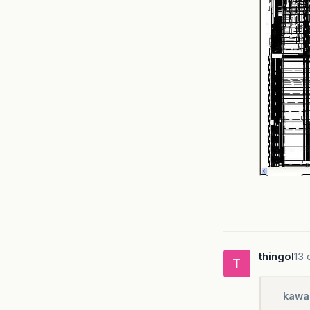
thingol
13 
T
kawa