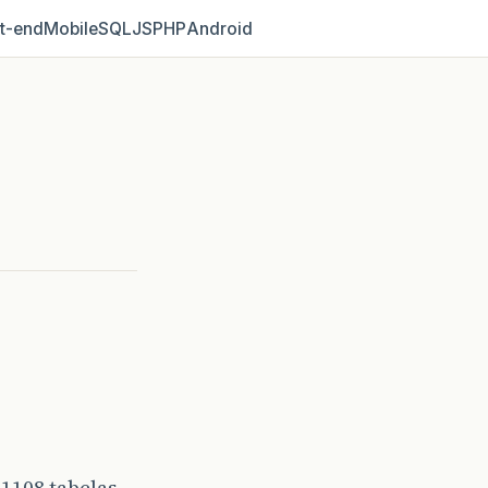
t‑end
Mobile
SQL
JS
PHP
Android
1108 tabelas.