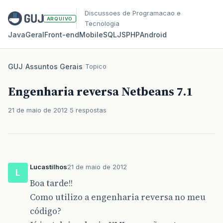
Discussoes de Programacao e
ARQUIVO
Tecnologia
Java
Geral
Front‑end
Mobile
SQL
JS
PHP
Android
GUJ
/
Assuntos Gerais
/
Topico
Engenharia reversa Netbeans 7.1
21 de maio de 2012
5 respostas
Lucastilhos
21 de maio de 2012
L
Boa tarde!!
Como utilizo a engenharia reversa no meu
código?