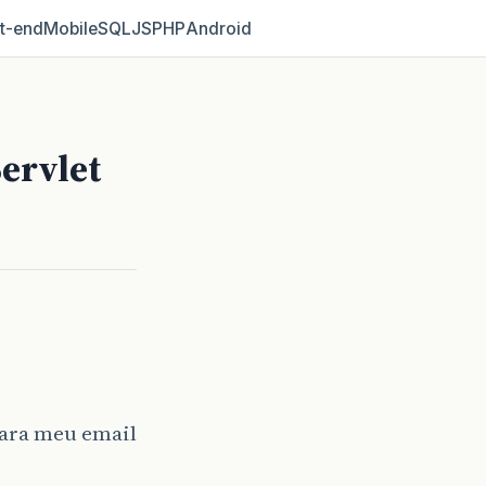
t‑end
Mobile
SQL
JS
PHP
Android
ervlet
para meu email