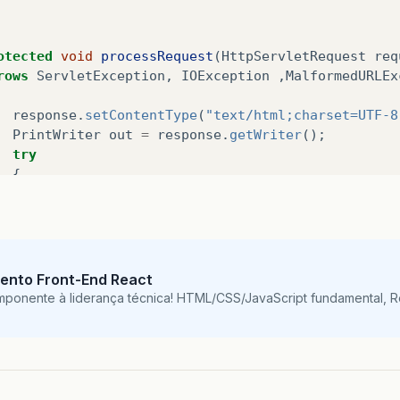
otected
void
processRequest
(
HttpServletRequest
req
rows
ServletException
,
IOException
,
MalformedURLEx
response
.
setContentType
(
"text/html;charset=UTF-8
PrintWriter
out
=
response
.
getWriter
();
try
{
SimpleEmail
email
=
new
SimpleEmail
();
email
.
setDebug
(
true
);
email
.
setHostName
(
"smtp.gmail.com"
);
email
.
setAuthentication
(
"pedrorbz"
,
"123456"
email
.
setSSL
(
true
);
ento Front-End React
email
.
addTo
(
"[email removido]"
);
mponente à liderança técnica! HTML/CSS/JavaScript fundamental, 
email
.
setSubject
(
"teste email"
);
email
.
setMsg
(
"testando.........."
);
email
.
send
();
}