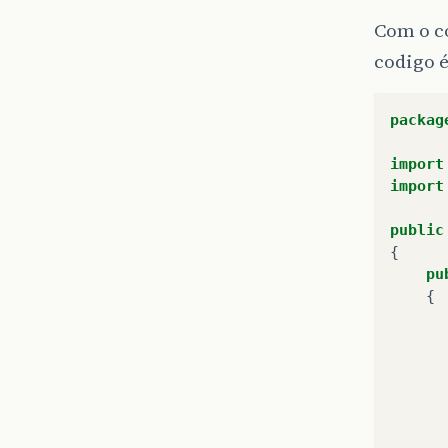
Com o c
codigo é
packag
import
import
public
{
pu
{