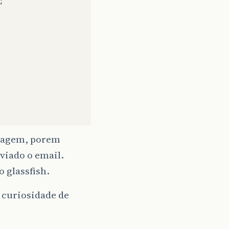
;
nsagem, porem
nviado o email.
 glassfish.
 curiosidade de