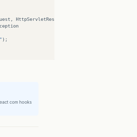
uest
,
HttpServletResponse
response
)
ception
"
);
);
React com hooks