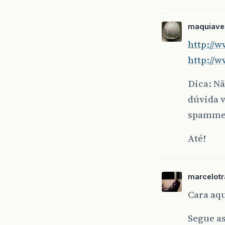
maquiave
http://w
http://w
}
Dica: N
//
/*
dúvida v
    * 
spamme
    * 
    * 
Até!
    */
pr
th
marcelotr
}
Cara aqu
/*
    * 
Segue as