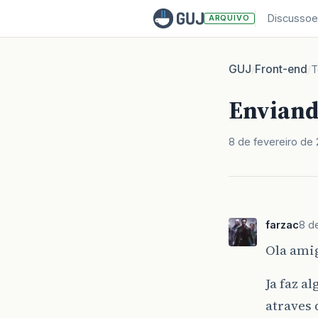
Discussoe
ARQUIVO
GUJ
Front-end
/
/
T
Enviand
8 de fevereiro de
farzac
8 d
Ola ami
Ja faz 
atraves 