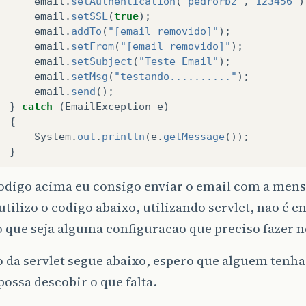
email
.
setAuthentication
(
"pedrorbz"
,
"123456"
)
email
.
setSSL
(
true
);
email
.
addTo
(
"[email removido]"
);
email
.
setFrom
(
"[email removido]"
);
email
.
setSubject
(
"Teste Email"
);
email
.
setMsg
(
"testando.........."
);
email
.
send
();
}
catch
(
EmailException
e
)
{
System
.
out
.
println
(
e
.
getMessage
());
}
odigo acima eu consigo enviar o email com a me
tilizo o codigo abaixo, utilizando servlet, nao é e
 que seja alguma configuracao que preciso fazer no
 da servlet segue abaixo, espero que alguem tenha
 possa descobir o que falta.