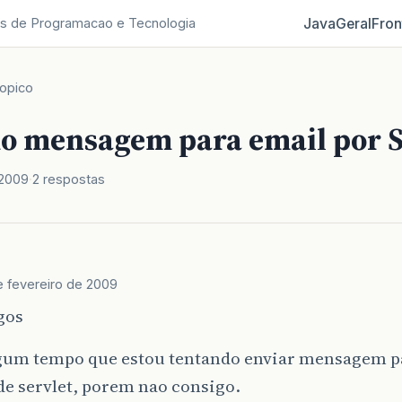
Java
Geral
Fron
s de Programacao e Tecnologia
opico
o mensagem para email por S
 2009
2 respostas
e fevereiro de 2009
gos
algum tempo que estou tentando enviar mensagem 
de servlet, porem nao consigo.