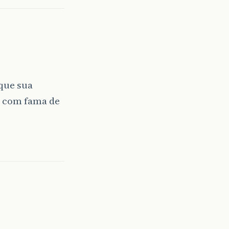
ame
()).
log
(
Level
.
SEVERE
,
null
,
ex
.
getStackTrace
()
+
que sua
os HttpServlet. Clique no sinal de + à esquerda pa
ar com fama de
pServletResponse
response
)