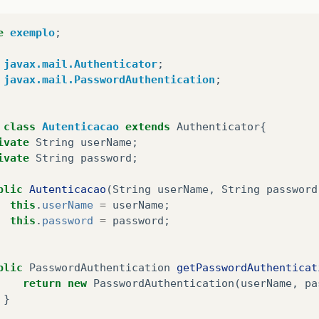
@param request servlet request  
@param response servlet response  
e
exemplo
;
otected
void
doPost
(
HttpServletRequest
request
,
Ht
javax.mail.Authenticator
;
rows
ServletException
,
IOException
{
javax.mail.PasswordAuthentication
;
processRequest
(
request
,
response
);
class
Autenticacao
extends
Authenticator
{
*  
ivate
String
userName
;
Returns a short description of the servlet.  
ivate
String
password
;
blic
String
getServletInfo
()
{
blic
Autenticacao
(
String
userName
,
String
password
return
"Short description"
;
this
.
userName
=
userName
;
this
.
password
=
password
;
 </editor-fold>   
blic
PasswordAuthentication
getPasswordAuthenticat
return
new
PasswordAuthentication
(
userName
,
pa
}