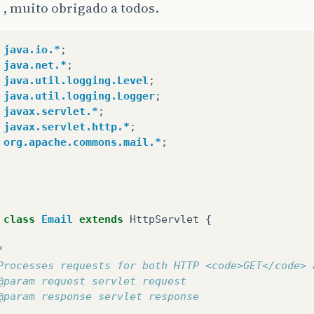
 , muito obrigado a todos.
java.io.*
;
java.net.*
;
java.util.logging.Level
;
java.util.logging.Logger
;
javax.servlet.*
;
javax.servlet.http.*
;
org.apache.commons.mail.*
;
class
Email
extends
HttpServlet
{
*  
Processes requests for both HTTP <code>GET</code> 
@param request servlet request  
@param response servlet response  