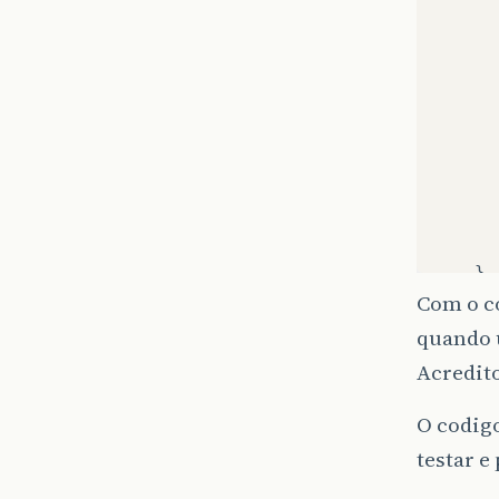
}
}
Com o c
quando u
Acredito
O codigo
testar e