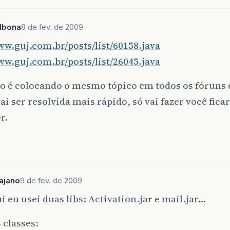
catch
(
EmailException
ex
)
{
Logger
.
getLogger
(
ServiceLoginAuth
.
class
.
getN
lbona
8 de fev. de 2009
}
finally
{
out
.
close
();
ww.guj.com.br/posts/list/60158.java
}
ww.guj.com.br/posts/list/26045.java
ão é colocando o mesmo tópico em todos os fóruns 
 <editor-fold defaultstate="collapsed" desc="Métod
*  
ai ser resolvida mais rápido, só vai fazer você fic
Handles the HTTP <code>GET</code> method.  
r.
@param request servlet request  
@param response servlet response  
otected
void
doGet
(
HttpServletRequest
request
,
Htt
rows
ServletException
,
IOException
{
processRequest
(
request
,
response
);
ajano
9 de fev. de 2009
i eu usei duas libs: Activation.jar e mail.jar...
*  
Handles the HTTP <code>POST</code> method.  
 classes: