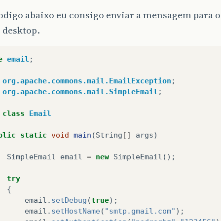
odigo abaixo eu consigo enviar a mensagem para o
 desktop.
e
email
;
org.apache.commons.mail.EmailException
;
org.apache.commons.mail.SimpleEmail
;
class
Email
blic
static
void
main
(
String
[]
args
)
SimpleEmail
email
=
new
SimpleEmail
();
try
{
email
.
setDebug
(
true
);
email
.
setHostName
(
"smtp.gmail.com"
);