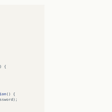
tpServletResponse
response
)
)
{
ion
()
{
ssword
);