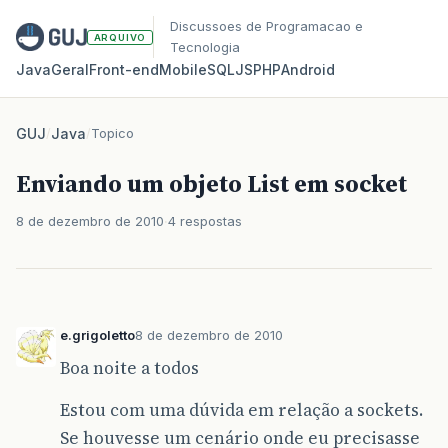
Discussoes de Programacao e
ARQUIVO
Tecnologia
Java
Geral
Front‑end
Mobile
SQL
JS
PHP
Android
GUJ
/
Java
/
Topico
Enviando um objeto List em socket
8 de dezembro de 2010
4 respostas
e.grigoletto
8 de dezembro de 2010
Boa noite a todos
Estou com uma dúvida em relação a sockets.
Se houvesse um cenário onde eu precisasse