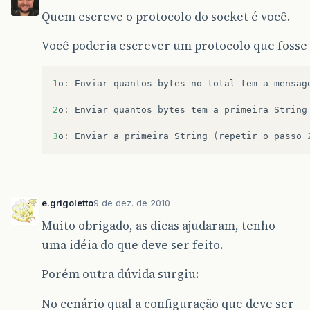
Quem escreve o protocolo do socket é você.
Você poderia escrever um protocolo que fosse 
1
o
:
Enviar
quantos
bytes
no
total
tem
a
mensag
2
o
:
Enviar
quantos
bytes
tem
a
primeira
String
3
o
:
Enviar
a
primeira
String
(
repetir
o
passo
e.grigoletto
9 de dez. de 2010
Muito obrigado, as dicas ajudaram, tenho
uma idéia do que deve ser feito.
Porém outra dúvida surgiu:
No cenário qual a configuração que deve ser