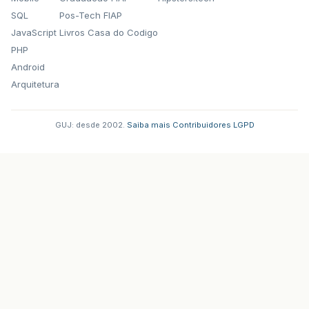
SQL
Pos-Tech FIAP
JavaScript
Livros Casa do Codigo
PHP
Android
Arquitetura
GUJ: desde 2002.
·
Saiba mais
·
Contribuidores
·
LGPD