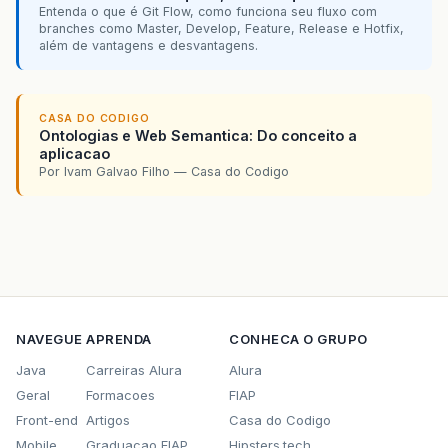
Entenda o que é Git Flow, como funciona seu fluxo com
branches como Master, Develop, Feature, Release e Hotfix,
além de vantagens e desvantagens.
CASA DO CODIGO
Ontologias e Web Semantica: Do conceito a
aplicacao
Por Ivam Galvao Filho — Casa do Codigo
NAVEGUE
APRENDA
CONHECA O GRUPO
Java
Carreiras Alura
Alura
Geral
Formacoes
FIAP
Front-end
Artigos
Casa do Codigo
Mobile
Graduacao FIAP
Hipsters.tech