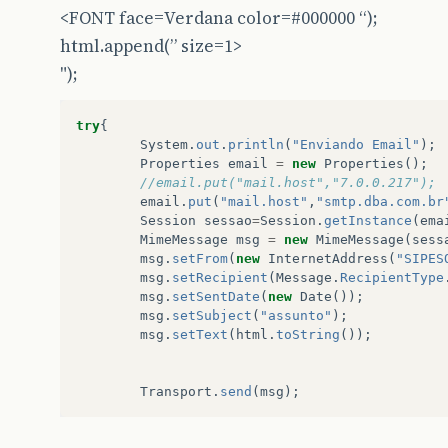
<FONT face=Verdana color=#000000 “);
html.append(” size=1>
");
try
{
System
.
out
.
println
(
"Enviando Email"
);
Properties
email
=
new
Properties
();
//email.put("mail.host","7.0.0.217");
email
.
put
(
"mail.host"
,
"smtp.dba.com.br
Session
sessao
=
Session
.
getInstance
(
ema
MimeMessage
msg
=
new
MimeMessage
(
sess
msg
.
setFrom
(
new
InternetAddress
(
"SIPES
msg
.
setRecipient
(
Message
.
RecipientType
msg
.
setSentDate
(
new
Date
());
msg
.
setSubject
(
"assunto"
);
msg
.
setText
(
html
.
toString
());
Transport
.
send
(
msg
);