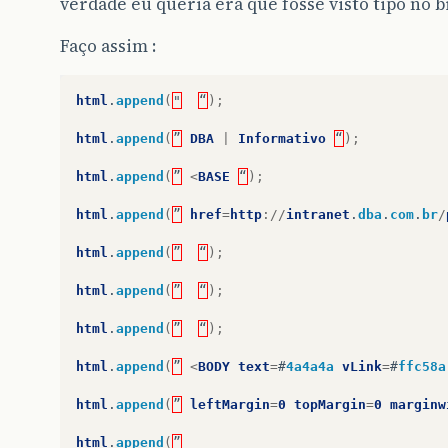
verdade eu queria era que fosse visto tipo no 
Faço assim :
html
.
append
(
"
“
);
html
.
append
(
”
DBA
|
Informativo
“
);
html
.
append
(
”
<
BASE
“
);
html
.
append
(
”
href
=
http
://
intranet
.
dba
.
com
.
br
/
html
.
append
(
”
“
);
html
.
append
(
”
“
);
html
.
append
(
”
“
);
html
.
append
(
”
<
BODY
text
=
#
4a4a4a
vLink
=
#
ffc58a
html
.
append
(
”
leftMargin
=
0
topMargin
=
0
marginw
html
.
append
(
”