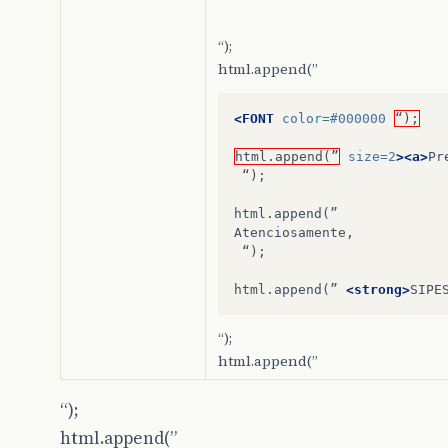
“);
html.append(”
<FONT
color=
#000000
“);
html.append(”
size=
2
><a>
Pr
“);

html.append(”
“);

html.append(”
<strong>
SIPE
“);
html.append(”
“);
html.append(”