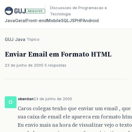
Discussoes de Programacao e
ARQUIVO
Tecnologia
Java
Geral
Front‑end
Mobile
SQL
JS
PHP
Android
GUJ
/
Java
/
Topico
Enviar Email em Formato HTML
23 de junho de 2005
5 respostas
oberdan
23 de junho de 2005
O
Caros colegas tenho que enviar um email , que 
sua caixa de email ele apareca em formato htm
Eu envio mais na hora de visualizar vejo o text