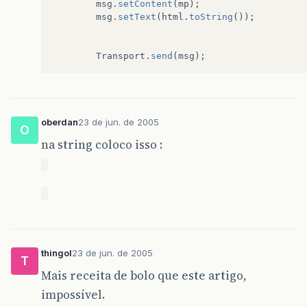
msg
.
setContent
(
mp
);
msg
.
setText
(
html
.
toString
());
Transport
.
send
(
msg
);
oberdan
23 de jun. de 2005
O
na string coloco isso :
thingol
23 de jun. de 2005
T
Mais receita de bolo que este artigo,
impossível.