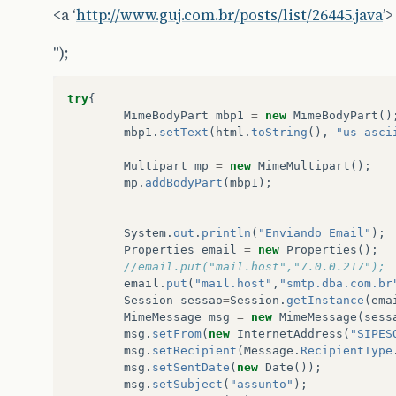
<a ‘
http://www.guj.com.br/posts/list/26445.java
’>
");
try
{
MimeBodyPart
mbp1
=
new
MimeBodyPart
()
mbp1
.
setText
(
html
.
toString
(),
"us-asci
Multipart
mp
=
new
MimeMultipart
();
mp
.
addBodyPart
(
mbp1
);
System
.
out
.
println
(
"Enviando Email"
);
Properties
email
=
new
Properties
();
//email.put("mail.host","7.0.0.217");
email
.
put
(
"mail.host"
,
"smtp.dba.com.br
Session
sessao
=
Session
.
getInstance
(
ema
MimeMessage
msg
=
new
MimeMessage
(
sess
msg
.
setFrom
(
new
InternetAddress
(
"SIPES
msg
.
setRecipient
(
Message
.
RecipientType
msg
.
setSentDate
(
new
Date
());
msg
.
setSubject
(
"assunto"
);