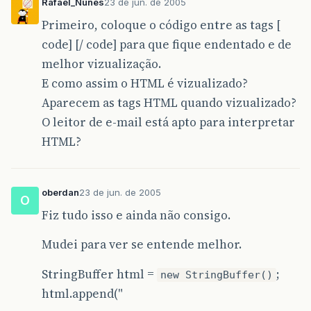
Rafael_Nunes
23 de jun. de 2005
Primeiro, coloque o código entre as tags [
code] [/ code] para que fique endentado e de
melhor vizualização.
E como assim o HTML é vizualizado?
Aparecem as tags HTML quando vizualizado?
O leitor de e-mail está apto para interpretar
HTML?
oberdan
23 de jun. de 2005
O
Fiz tudo isso e ainda não consigo.
Mudei para ver se entende melhor.
StringBuffer html =
;
new StringBuffer()
html.append("