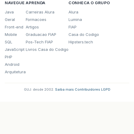
NAVEGUE
APRENDA
CONHECA O GRUPO
Java
Carreiras Alura
Alura
Geral
Formacoes
Lumina
Front-end
Artigos
FIAP
Mobile
Graduacao FIAP
Casa do Codigo
SQL
Pos-Tech FIAP
Hipsters.tech
JavaScript
Livros Casa do Codigo
PHP
Android
Arquitetura
GUJ: desde 2002.
·
Saiba mais
·
Contribuidores
·
LGPD