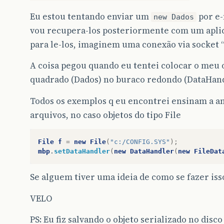
Eu estou tentando enviar um
por e-
new Dados
vou recupera-los posteriormente com um aplic
para le-los, imaginem uma conexão via socket “o
A coisa pegou quando eu tentei colocar o meu 
quadrado (Dados) no buraco redondo (DataHand
Todos os exemplos q eu encontrei ensinam a a
arquivos, no caso objetos do tipo File
File
f
=
new
File
(
"c:/CONFIG.SYS"
);
mbp
.
setDataHandler
(
new
DataHandler
(
new
FileDat
Se alguem tiver uma ideia de como se fazer is
VELO
PS: Eu fiz salvando o objeto serializado no disco 