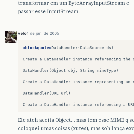
transformar em um ByteArrayInputStream e
passar esse InputStream.
velo
4 de jan. de 2005
<blockquote>
DataHandler(DataSource
ds)

Create
a
DataHandler
instance
referencing
the
DataHandler(Object
obj,
String
mimeType)

Create
a
DataHandler
instance
representing
an
DataHandler(URL
url)

Create
a
DataHandler
instance
referencing
a
UR
Ele ateh aceita Object… mas tem esse MIME q se
coloquei umas coisas (xutes), mas soh lança e