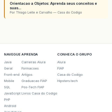
Orientacao a Objetos: Aprenda seus conceitos e
suas...
Por Thiago Leite e Carvalho — Casa do Codigo
NAVEGUE
APRENDA
CONHECA O GRUPO
Java
Carreiras Alura
Alura
Geral
Formacoes
FIAP
Front-end
Artigos
Casa do Codigo
Mobile
Graduacao FIAP
Hipsters.tech
SQL
Pos-Tech FIAP
JavaScript
Livros Casa do Codigo
PHP
Android
Arquitetura