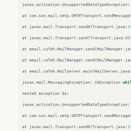
javax
.
activation
.
UnsupportedDataTypeException
:
at
com
.
sun
.
mail
.
smtp
.
SMTPTransport
.
sendMessage
at
javax
.
mail
.
Transport
.
send0
(
Transport
.
java
:
1
at
javax
.
mail
.
Transport
.
send
(
Transport
.
java
:
80
at
email
.
cafeh
.
MailManager
.
send
(
MailManager
.
ja
at
email
.
cafeh
.
MailManager
.
send
(
MailManager
.
ja
at
email
.
cafeh
.
MailServer
.
main
(
MailServer
.
java
javax
.
mail
.
MessagingException
:
IOException
whi
nested
exception
is
:
javax
.
activation
.
UnsupportedDataTypeException
:
at
com
.
sun
.
mail
.
smtp
.
SMTPTransport
.
sendMessage
at
javax
.
mail
.
Transport
.
send0
(
Transport
.
java
:
1