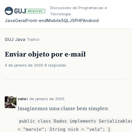
Discussoes de Programacao e
ARQUIVO
Tecnologia
Java
Geral
Front‑end
Mobile
SQL
JS
PHP
Android
GUJ
/
Java
/
Topico
Enviar objeto por e-mail
4 de janeiro de 2005
8 respostas
velo
4 de janeiro de 2005
Imaginemos uma classe bem simples:
public class Dados implements Serializable
= "marvin"; String nick = "velo"; }