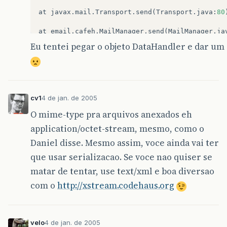
at
javax
.
mail
.
Transport
.
send
(
Transport
.
java
:
80
at
email
.
cafeh
.
MailManager
.
send
(
MailManager
.
ja
Eu tentei pegar o objeto DataHandler e dar 
at
email
.
cafeh
.
MailManager
.
send
(
MailManager
.
ja
at
email
.
cafeh
.
MailServer
.
main
(
MailServer
.
java
cv1
4 de jan. de 2005
O mime-type pra arquivos anexados eh
application/octet-stream, mesmo, como o
Daniel disse. Mesmo assim, voce ainda vai ter
que usar serializacao. Se voce nao quiser se
matar de tentar, use text/xml e boa diversao
com o
http://xstream.codehaus.org
velo
4 de jan. de 2005