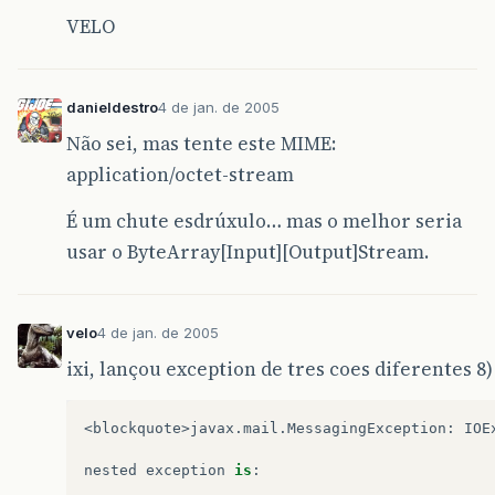
VELO
danieldestro
4 de jan. de 2005
Não sei, mas tente este MIME:
application/octet-stream
É um chute esdrúxulo… mas o melhor seria
usar o ByteArray[Input][Output]Stream.
velo
4 de jan. de 2005
ixi, lançou exception de tres coes diferentes 8)
<
blockquote
>
javax
.
mail
.
MessagingException
:
IOE
nested
exception
is
: