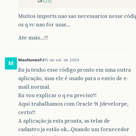
&
#
123
;
//
Configura
a
sessão
Muitos imports nao sao necessarios nesse cód
//
Properties
mailProps
=
System
.
getPro
os q vc nao for usar…
Properties
mailProps
=
new
Properties
&
mailProps
.
put
&
#
40
;
"mail.smtp.host"
,
smt
Session
mailSession
=
Session
.
getInsta
Ate mais…!!!
//
Configuração
da
mensagem
Message
message
=
new
MimeMessage
&
#
40
message
.
setFrom
&
#
40
;
new
InternetAddre
MauNunesPJ
10 de set. de 2004
M
//
Configuração
do
Destinatario
Eu ja tenho esse código pronto em uma outra
message
.
setRecipient
&
#
40
;
Message
.
Recip
InternetAddress
&
#
40
;
toMail
,
toName
&
#
41
;
aplicação, mas ele é usado para o envio de e-
mail normal.
//
Configuraçao
do
cabecalho
do
email
message
.
setSentDate
&
#
40
;
new
Date&#40
;
&
Eu vou explicar o q eu preciso!!!
message
.
setSubject
&
#
40
;
mailSubject
&
#
41
Aqui trabalhamos com Oracle 9i Jdevelorpe,
mailBody
+
=
""
;
certo!!!
message
.
setContent
&
#
40
;
message
.
toStrin
A aplicação ja esta pronta, as telas de
message
.
setDataHandler
&
#
40
;
new
DataHan
cadastro ja estão ok…Quando um fornecedor
//
Envia
a
mensagem