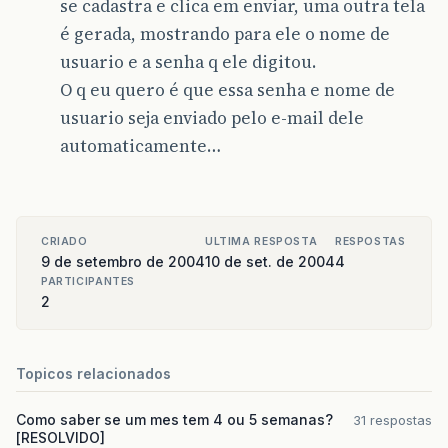
se cadastra e clica em enviar, uma outra tela
Transport
.
send
&
#
40
;
message
&
#
41
;;
é gerada, mostrando para ele o nome de
usuario e a senha q ele digitou.
&
#
125
;
O q eu quero é que essa senha e nome de
catch
&
#
40
;
Exception
e&#41
;
&
#
123
;
usuario seja enviado pelo e-mail dele
automaticamente…
&
#
125
;
%&gt;
CRIADO
ULTIMA RESPOSTA
RESPOSTAS
9 de setembro de 2004
10 de set. de 2004
4
PARTICIPANTES
2
Topicos relacionados
Como saber se um mes tem 4 ou 5 semanas?
31 respostas
[RESOLVIDO]