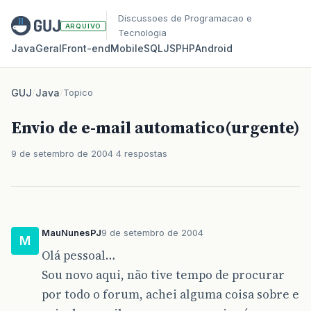
Discussoes de Programacao e
ARQUIVO
Tecnologia
Java
Geral
Front‑end
Mobile
SQL
JS
PHP
Android
GUJ
/
Java
/
Topico
Envio de e-mail automatico(urgente)
9 de setembro de 2004
4 respostas
MauNunesPJ
9 de setembro de 2004
M
Olá pessoal…
Sou novo aqui, não tive tempo de procurar
por todo o forum, achei alguma coisa sobre e