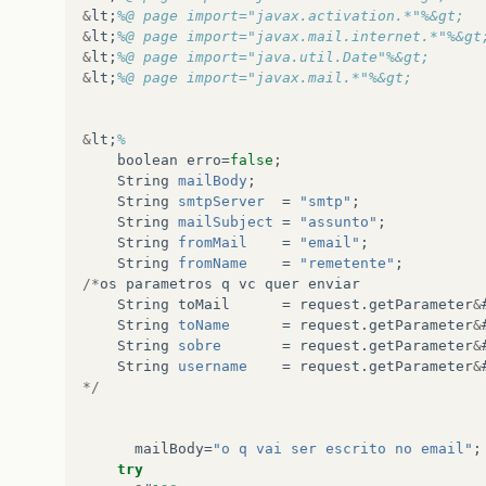
&
lt
;
%@ page import="javax.activation.*"%&gt;
&
lt
;
%@ page import="javax.mail.internet.*"%&gt
&
lt
;
%@ page import="java.util.Date"%&gt;
&
lt
;
%@ page import="javax.mail.*"%&gt;
&
lt
;
%
boolean
erro
=
false
;
String
mailBody
;
String
smtpServer
=
"smtp"
;
String
mailSubject
=
"assunto"
;
String
fromMail
=
"email"
;
String
fromName
=
"remetente"
;
/*
os
parametros
q
vc
quer
enviar
String
toMail
=
request
.
getParameter
&
String
toName
=
request
.
getParameter
&
String
sobre
=
request
.
getParameter
&
String
username
=
request
.
getParameter
&
*/
mailBody
=
"o q vai ser escrito no email"
;
try