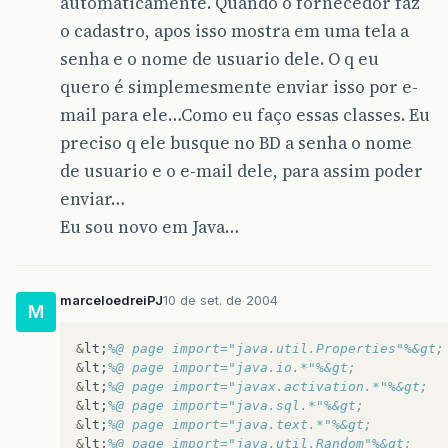
automaticamente. Quando o fornecedor faz
o cadastro, apos isso mostra em uma tela a
senha e o nome de usuario dele. O q eu
quero é simplemesmente enviar isso por e-
mail para ele…Como eu faço essas classes. Eu
preciso q ele busque no BD a senha o nome
de usuario e o e-mail dele, para assim poder
enviar…
Eu sou novo em Java…
marceloedreiPJ
10 de set. de 2004
M
&
lt
;
%@ page import="java.util.Properties"%&gt;
&
lt
;
%@ page import="java.io.*"%&gt;
&
lt
;
%@ page import="javax.activation.*"%&gt;
&
lt
;
%@ page import="java.sql.*"%&gt;
&
lt
;
%@ page import="java.text.*"%&gt;
&
lt
;
%@ page import="java.util.Random"%&gt;