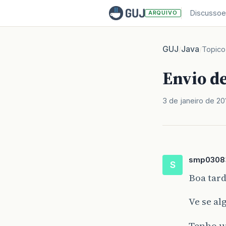
Discussoe
ARQUIVO
GUJ
Java
/
/
Topico
Envio d
3 de janeiro de 20
smp0308
S
Boa tard
Ve se a
Tenho u