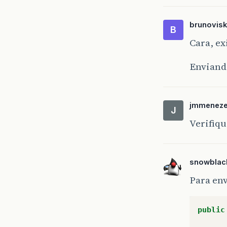
brunovisk
B
Cara, ex
Enviand
jmmenez
J
Verifiqu
snowblac
Para en
public