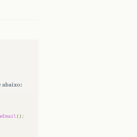
 abaixo:
eEmail
()
;