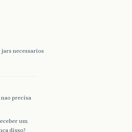
 jars necessarios
 nao precisa
 receber um
nca disso?