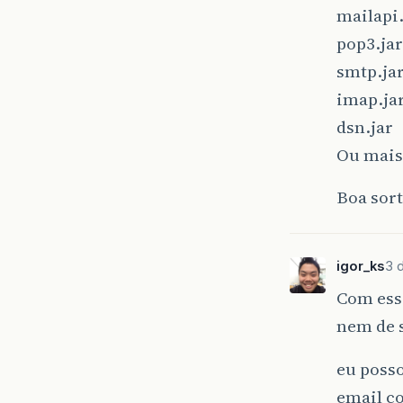
mailapi.
pop3.jar
smtp.ja
imap.ja
dsn.jar
Ou mais 
Boa sor
igor_ks
3 
Com esse
nem de
eu posso
email co