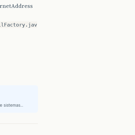
ernetAddress
ilFactory.jav
 sistemas...