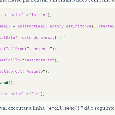
.
out
.
println
(
“
Inicio
”
)
;
email
=
AbstractEmailFactory
.
getInstance
()
.
createE
setData
(
“
Teste
de
E
-
mail
!!!
”
)
;
setMailFrom
(
“
remetente
”
)
;
setMailTo
(
“
destinatario
”
)
;
setSubject
(
“
Assunto
”
)
;
send
()
;	
.
out
.
println
(
“
Fim
”
)
;
ai executar a linha “
” dá o seguinte
email.send()