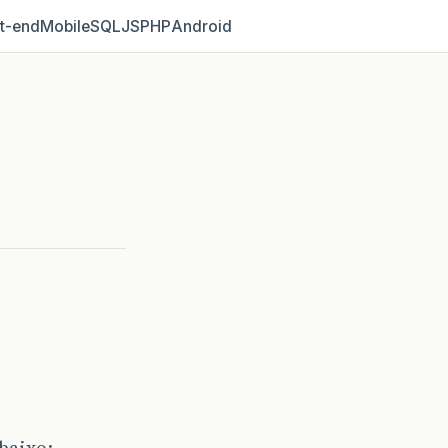
t‑end
Mobile
SQL
JS
PHP
Android
baixo: