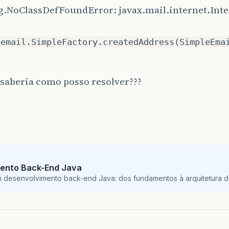
ng.NoClassDefFoundError: javax.mail.internet.Int
.email.SimpleFactory.createdAddress(SimpleEma
saberia como posso resolver???
ento Back-End Java
m desenvolvimento back-end Java: dos fundamentos à arquitetura de