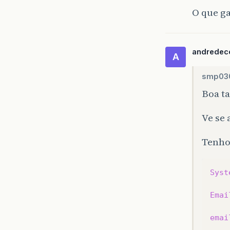
O que ga
andredec
A
smp03
Boa ta
Ve se
Tenho
Syst
Emai
emai