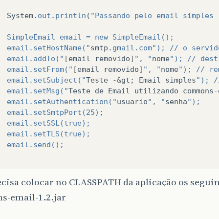
System
.
out
.
println
(
"Passando pelo email simples 
		SimpleEmail email = new SimpleEmail();
		email.setHostName("
smtp
.
gmail
.
com
"); // o servid
		email.addTo("
[
email
removido
]
", "
nome
"); // dest
		email.setFrom("
[
email
removido
]
", "
nome
"); // re
		email.setSubject("
Teste
-&
gt
;
Email
simples
"); /
		email.setMsg("
Teste
de
Email
utilizando
commons
-
		email.setAuthentication("
usuario
", "
senha
");
		email.setSmtpPort(25);
		email.setSSL(true);
		email.setTLS(true);
		email.send();
cisa colocar no CLASSPATH da aplicação os seguin
-email-1.2.jar