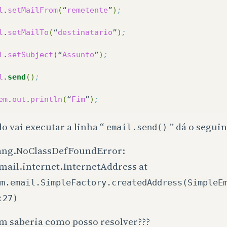
l
.
setMailFrom
(
“
remetente
”
)
;
l
.
setMailTo
(
“
destinatario
”
)
;
l
.
setSubject
(
“
Assunto
”
)
;
l
.
send
()
;	
em
.
out
.
println
(
“
Fim
”
)
;
 vai executar a linha “
” dá o seguin
email.send()
lang.NoClassDefFoundError:
mail.internet.InternetAddress at
m.email.SimpleFactory.createdAddress(SimpleE
:27)
m saberia como posso resolver???