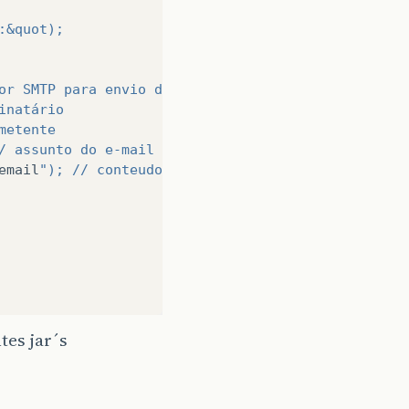
:&quot);
or SMTP para envio do e-mail
inatário
metente
/ assunto do e-mail
email
"); // conteudo do e-mail
tes jar´s