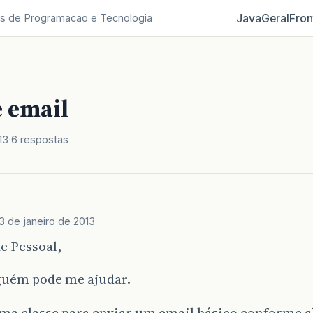
Java
Geral
Fron
s de Programacao e Tecnologia
e email
13
6 respostas
3 de janeiro de 2013
e Pessoal,
lguém pode me ajudar.
ma classe para enviar um email básico conforme a