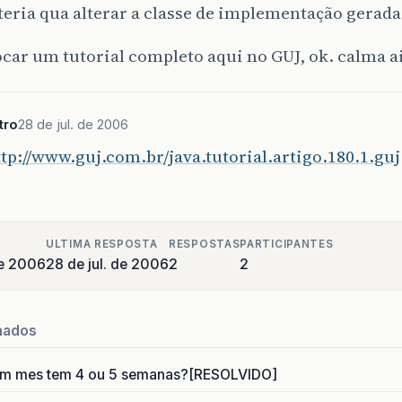
teria qua alterar a classe de implementação gerada
car um tutorial completo aqui no GUJ, ok. calma ai
tro
28 de jul. de 2006
tp://www.guj.com.br/java.tutorial.artigo.180.1.guj
ULTIMA RESPOSTA
RESPOSTAS
PARTICIPANTES
de 2006
28 de jul. de 2006
2
2
nados
um mes tem 4 ou 5 semanas?[RESOLVIDO]