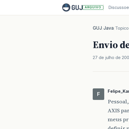
Discussoe
ARQUIVO
GUJ
Java
/
/
Topico
Envio d
27 de julho de 20
Felipe_Ka
F
Pessoal,
AXIS pa
meus pro
definir 