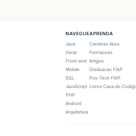
NAVEGUE
APRENDA
Java
Carreiras Alura
Geral
Formacoes
Front-end
Artigos
Mobile
Graduacao FIAP
SQL
Pos-Tech FIAP
JavaScript
Livros Casa do Codig
PHP
Android
Arquitetura