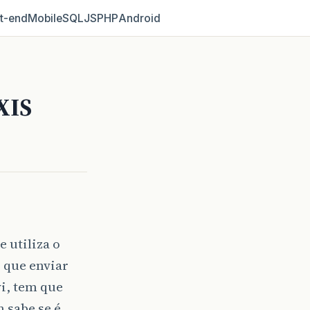
t‑end
Mobile
SQL
JS
PHP
Android
XIS
 utiliza o
 que enviar
i, tem que
 sabe se é