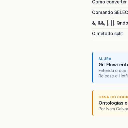
Como converter i
Comando SELECT 
&, &&, |, ||. Qnd
O método split
ALURA
Git Flow: en
Entenda o que 
Release e Hotf
CASA DO COD
Ontologias e
Por Ivam Galva