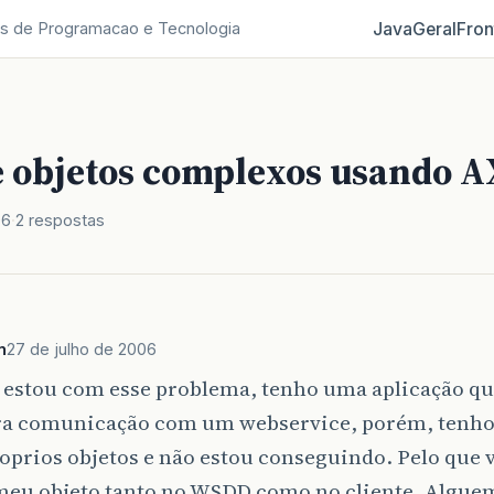
Java
Geral
Fron
s de Programacao e Tecnologia
e objetos complexos usando A
06
2 respostas
n
27 de julho de 2006
 estou com esse problema, tenho uma aplicação que
ra comunicação com um webservice, porém, tenho
prios objetos e não estou conseguindo. Pelo que v
meu objeto tanto no WSDD como no cliente. Alguem