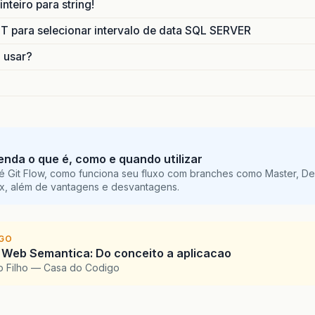
nteiro para string!
para selecionar intervalo de data SQL SERVER
o usar?
tenda o que é, como e quando utilizar
é Git Flow, como funciona seu fluxo com branches como Master, De
ix, além de vantagens e desvantagens.
IGO
 Web Semantica: Do conceito a aplicacao
o Filho — Casa do Codigo