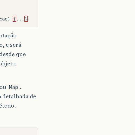
cao
)
{
...
}
otação
, e será
 desde que
 objeto
ou
.
Map
a detalhada de
étodo.