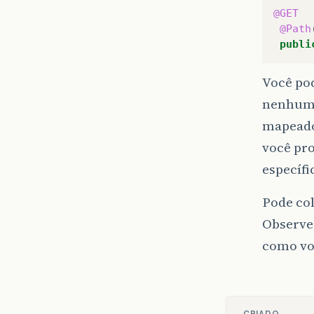
@GET
@Path
publi
Você po
nenhuma
mapeado
você pr
específi
Pode co
Observe 
como voc