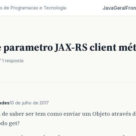
Java
Geral
Fron
s de Programacao e Tecnologia
e parametro JAX-RS client mé
7
1 resposta
ndes
10 de julho de 2017
 de saber ser tem como enviar um Objeto através d
odo get?