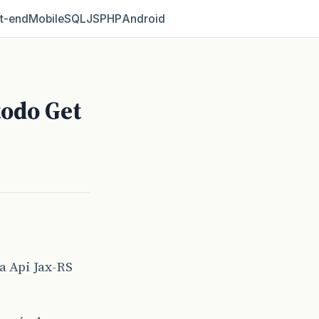
t‑end
Mobile
SQL
JS
PHP
Android
todo Get
a Api Jax-RS