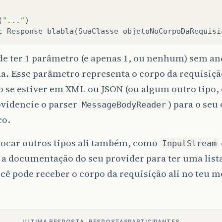
(
"..."
)
c
Response
blabla
(
SuaClasse
objetoNoCorpoDaRequisi
de ter 1 parâmetro (e apenas 1, ou nenhum) sem an
. Esse parâmetro representa o corpo da requisição
 se estiver em XML ou JSON (ou algum outro tipo,
ovidencie o parser
) para o seu
MessageBodyReader
co.
locar outros tipos ali também, como
InputStream
a documentação do seu provider para ter uma list
ê pode receber o corpo da requisição ali no teu m