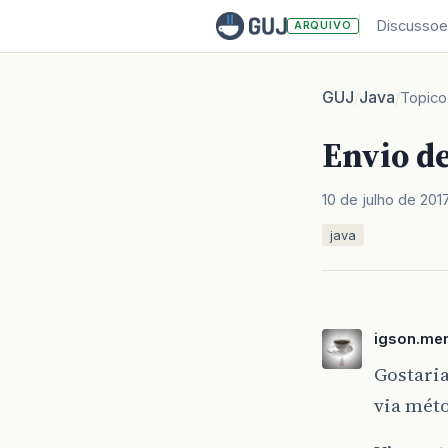
Discussoe
ARQUIVO
GUJ
Java
/
/
Topico
Envio d
10 de julho de 201
java
igson.me
Gostaria
via mét