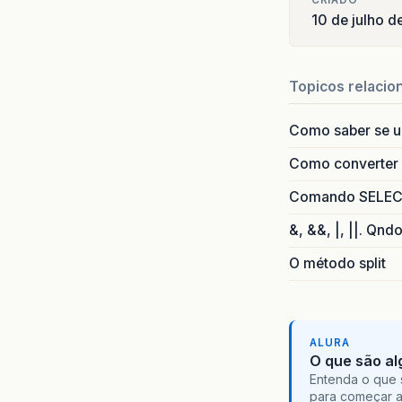
CRIADO
10 de julho d
Topicos relacio
Como saber se 
Como converter i
Comando SELECT 
&, &&, |, ||. Qnd
O método split
ALURA
O que são al
Entenda o que 
para começar 