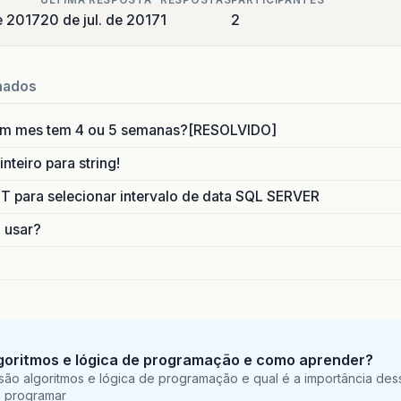
ULTIMA RESPOSTA
RESPOSTAS
PARTICIPANTES
e 2017
20 de jul. de 2017
1
2
nados
um mes tem 4 ou 5 semanas?[RESOLVIDO]
nteiro para string!
para selecionar intervalo de data SQL SERVER
o usar?
goritmos e lógica de programação e como aprender?
são algoritmos e lógica de programação e qual é a importância des
a programar