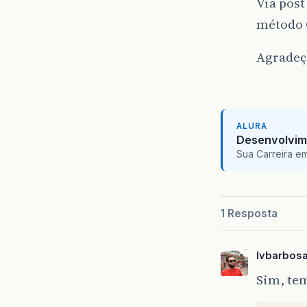
Via pos
método 
Agradeç
ALURA
Desenvolvim
Sua Carreira e
1 Resposta
lvbarbos
Sim, te