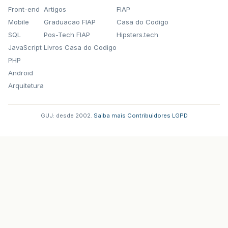
Front-end
Artigos
FIAP
Mobile
Graduacao FIAP
Casa do Codigo
SQL
Pos-Tech FIAP
Hipsters.tech
JavaScript
Livros Casa do Codigo
PHP
Android
Arquitetura
GUJ: desde 2002.
·
Saiba mais
·
Contribuidores
·
LGPD