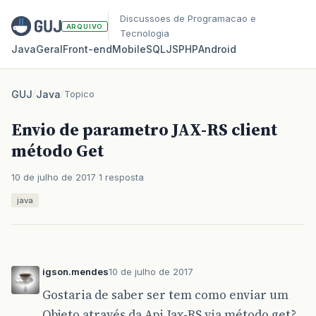
Discussoes de Programacao e
ARQUIVO
Tecnologia
Java
Geral
Front‑end
Mobile
SQL
JS
PHP
Android
GUJ
/
Java
/
Topico
Envio de parametro JAX-RS client
método Get
10 de julho de 2017
1 resposta
java
igson.mendes
10 de julho de 2017
Gostaria de saber ser tem como enviar um
Objeto através da Api Jax-RS via método get?