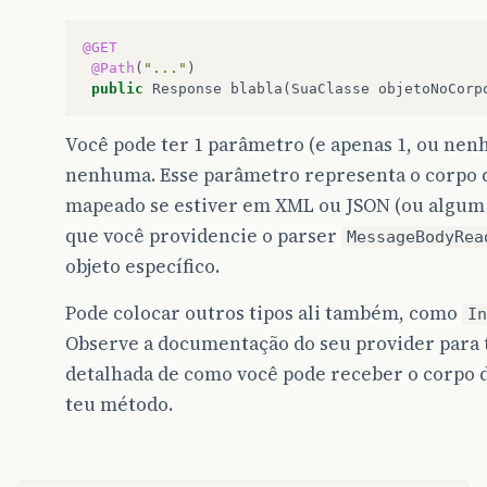
@GET
@Path
(
"..."
)
public
Response
blabla
(
SuaClasse
objetoNoCorp
Você pode ter 1 parâmetro (e apenas 1, ou ne
nenhuma. Esse parâmetro representa o corpo d
mapeado se estiver em XML ou JSON (ou algum 
que você providencie o parser
MessageBodyRea
objeto específico.
Pode colocar outros tipos ali também, como
In
Observe a documentação do seu provider para t
detalhada de como você pode receber o corpo d
teu método.