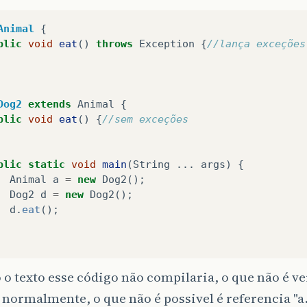
Animal
{
blic
void
eat
()
throws
Exception
{
//lança exceções
Dog2
extends
Animal
{
blic
void
eat
()
{
//sem exceções
blic
static
void
main
(
String
...
args
)
{
Animal
a
=
new
Dog2
();
Dog2
d
=
new
Dog2
();
d
.
eat
();
o texto esse código não compilaria, o que não é ve
normalmente, o que não é possivel é referencia "a.e