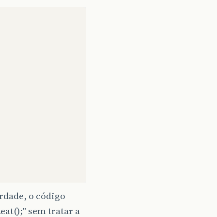
rdade, o código
at();" sem tratar a