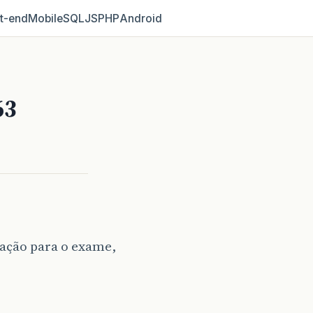
t‑end
Mobile
SQL
JS
PHP
Android
63
ação para o exame,