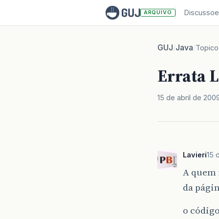
Discussoe
ARQUIVO
GUJ
Java
/
/
Topico
Errata L
15 de abril de 200
Lavieri
15 
A quem 
da págin
o códig