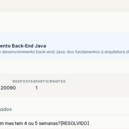
ento Back-End Java
m desenvolvimento back-end Java: dos fundamentos à arquitetura de
RESPOSTAS
PARTICIPANTES
e 2009
0
1
nados
um mes tem 4 ou 5 semanas?[RESOLVIDO]