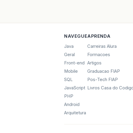
NAVEGUE
APRENDA
Java
Carreiras Alura
Geral
Formacoes
Front-end
Artigos
Mobile
Graduacao FIAP
SQL
Pos-Tech FIAP
JavaScript
Livros Casa do Codig
PHP
Android
Arquitetura