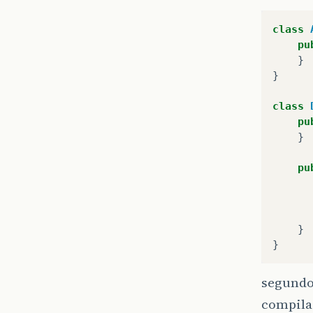
class
pu
}
}
class
pu
}
pu
}
}
segundo 
compila 