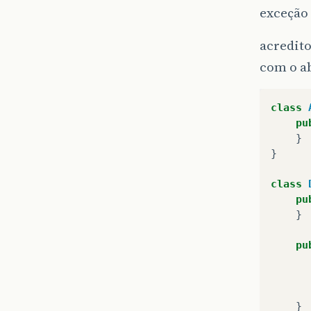
exceção 
acredito
com o a
class
pu
}
}
class
pu
}
pu
}