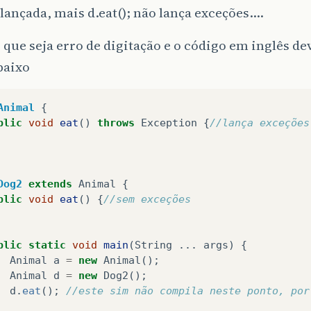
lançada, mais d.eat(); não lança exceções....
 que seja erro de digitação e o código em inglês de
baixo
Animal
{
blic
void
eat
()
throws
Exception
{
//lança exceções
Dog2
extends
Animal
{
blic
void
eat
()
{
//sem exceções
blic
static
void
main
(
String
...
args
)
{
Animal
a
=
new
Animal
();
Animal
d
=
new
Dog2
();
d
.
eat
();
//este sim não compila neste ponto, por