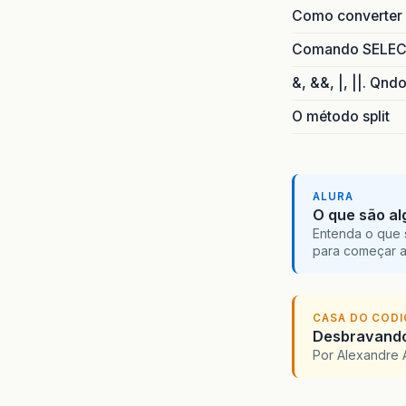
Como converter i
Comando SELECT 
&, &&, |, ||. Qnd
O método split
ALURA
O que são al
Entenda o que 
para começar 
CASA DO COD
Desbravando 
Por Alexandre 