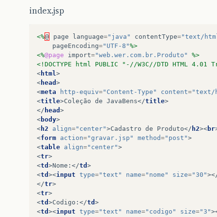
index.jsp
<%
@
page
language
=
"java"
contentType
=
"text/htm
pageEncoding
=
"UTF-8"
%>
<%
@page
import
=
"web.wer.com.br.Produto"
%>
<!DOCTYPE html PUBLIC "-//W3C//DTD HTML 4.01 T
<
html
>
<
head
>
<
meta
http-equiv
=
"Content-Type"
content
=
"text/
<
title
>
Coleção de JavaBens
</
title
>
</
head
>
<
body
>
<
h2
align
=
"center"
>
Cadastro de Produto
</
h2
><
br
<
form
action
=
"gravar.jsp"
method
=
"post"
>
<
table
align
=
"center"
>
<
tr
>
<
td
>
Nome:
</
td
>
<
td
><
input
type
=
"text"
name
=
"nome"
size
=
"30"
><
</
tr
>
<
tr
>
<
td
>
Codigo:
</
td
>
<
td
><
input
type
=
"text"
name
=
"codigo"
size
=
"3"
>