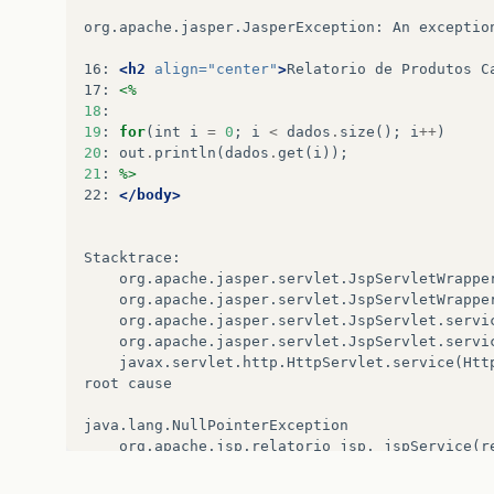
org.apache.jasper.JasperException:
An
exceptio
16:
<h2
align=
"center"
>
Relatorio
de
Produtos
C
17:
<%
18
:
19
:
for
(
int
i
=
0
;
i
<
dados
.
size
();
i
++
)
20
:
out
.
println
(
dados
.
get
(
i
));
21
:
%>
22:
</body>
javax.servlet.http.HttpServlet.service(Http
root
cause
