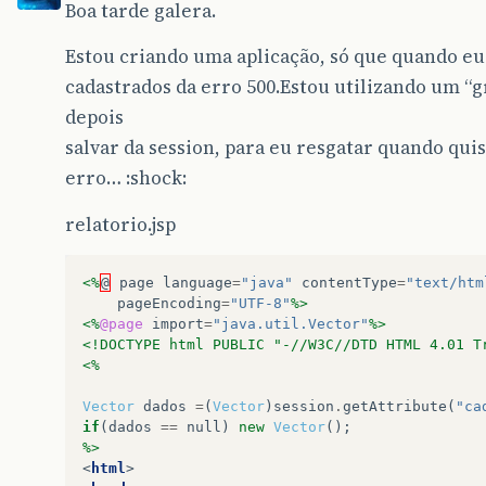
Boa tarde galera.
Estou criando uma aplicação, só que quando eu
cadastrados da erro 500.Estou utilizando um “g
depois
salvar da session, para eu resgatar quando quis
erro… :shock:
relatorio.jsp
<%
@
page
language
=
"java"
contentType
=
"text/htm
pageEncoding
=
"UTF-8"
%>
<%
@page
import
=
"java.util.Vector"
%>
<!DOCTYPE html PUBLIC "-//W3C//DTD HTML 4.01 T
<%
Vector
dados
=
(
Vector
)
session
.
getAttribute
(
"ca
if
(
dados
==
null
)
new
Vector
();
%>
<
html
>