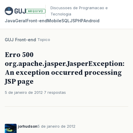
Discussoes de Programacao e
ARQUIVO
Tecnologia
Java
Geral
Front‑end
Mobile
SQL
JS
PHP
Android
GUJ
/
Front-end
/
Topico
Erro 500
org.apache.jasper.JasperException:
An exception occurred processing
JSP page
5 de janeiro de 2012
7 respostas
jorhudson
5 de janeiro de 2012