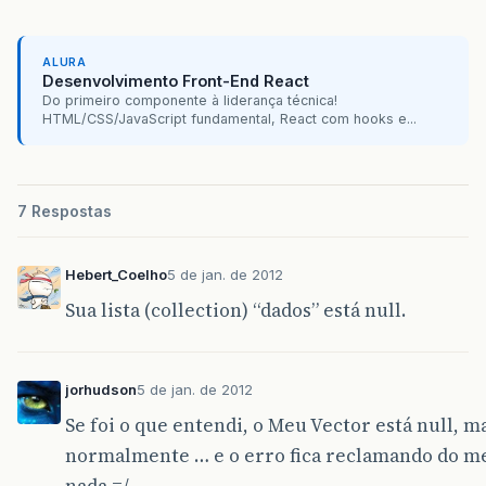
ALURA
javax.servlet.http.HttpServlet.service(Http
Desenvolvimento Front-End React
note
The
full
stack
trace
of
the
root
cause
is
Do primeiro componente à liderança técnica!
HTML/CSS/JavaScript fundamental, React com hooks e...
Apache
7 Respostas
Hebert_Coelho
5 de jan. de 2012
Sua lista (collection) “dados” está null.
jorhudson
5 de jan. de 2012
Se foi o que entendi, o Meu Vector está null, 
normalmente … e o erro fica reclamando do meu
nada =/