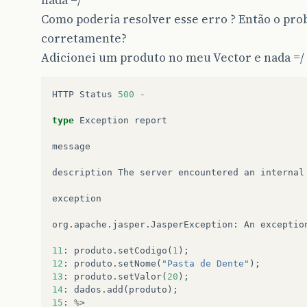
Como poderia resolver esse erro ? Então o pro
corretamente?
Adicionei um produto no meu Vector e nada =/
HTTP
Status
500
-
type
Exception
report
message
description
The
server
encountered
an
internal
exception
org
.
apache
.
jasper
.
JasperException
:
An
exceptio
11
:
produto
.
setCodigo
(
1
);
12
:
produto
.
setNome
(
"Pasta de Dente"
);
13
:
produto
.
setValor
(
20
);
14
:
dados
.
add
(
produto
);
15
:
%
>