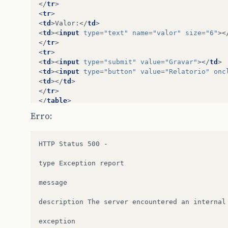
</
tr
>
<
tr
>
<
td
>
Valor:
</
td
>
<
td
><
input
type
=
"text"
name
=
"valor"
size
=
"6"
><
</
tr
>
<
tr
>
<
td
><
input
type
=
"submit"
value
=
"Gravar"
></
td
>
<
td
><
input
type
=
"button"
value
=
"Relatorio"
onc
<
td
></
td
>
</
tr
>
</
table
>
</
form
>
Erro:
</
body
>
</
html
>
HTTP
Status
500
-

type
Exception
report

message

description
The
server
encountered
an
internal
exception
