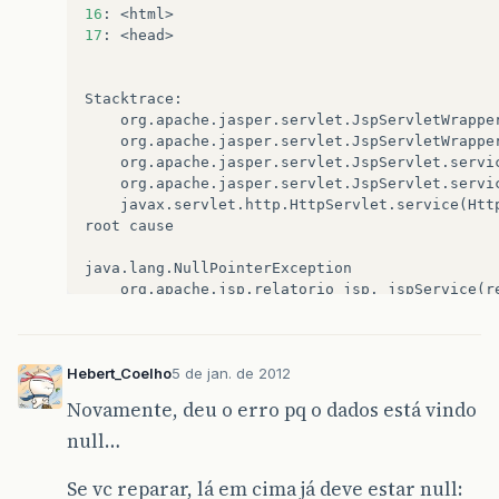
16
:
<
html
>
17
:
<
head
>
Stacktrace
:
org
.
apache
.
jasper
.
servlet
.
JspServletWrappe
org
.
apache
.
jasper
.
servlet
.
JspServletWrappe
org
.
apache
.
jasper
.
servlet
.
JspServlet
.
servi
org
.
apache
.
jasper
.
servlet
.
JspServlet
.
servi
javax
.
servlet
.
http
.
HttpServlet
.
service
(
Htt
root
cause
java
.
lang
.
NullPointerException
org
.
apache
.
jsp
.
relatorio_jsp
.
_jspService
(
r
org
.
apache
.
jasper
.
runtime
.
HttpJspBase
.
serv
javax
.
servlet
.
http
.
HttpServlet
.
service
(
Htt
org
.
apache
.
jasper
.
servlet
.
JspServletWrappe
Hebert_Coelho
5 de jan. de 2012
org
.
apache
.
jasper
.
servlet
.
JspServlet
.
servi
org
.
apache
.
jasper
.
servlet
.
JspServlet
.
servi
Novamente, deu o erro pq o dados está vindo
javax
.
servlet
.
http
.
HttpServlet
.
service
(
Htt
null…
note
The
full
stack
trace
of
the
root
cause
is
Apache
Tomcat
/
6.0.33
Se vc reparar, lá em cima já deve estar null: