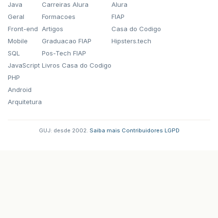
Java
Carreiras Alura
Alura
Geral
Formacoes
FIAP
Front-end
Artigos
Casa do Codigo
Mobile
Graduacao FIAP
Hipsters.tech
SQL
Pos-Tech FIAP
JavaScript
Livros Casa do Codigo
PHP
Android
Arquitetura
GUJ: desde 2002.
·
Saiba mais
·
Contribuidores
·
LGPD