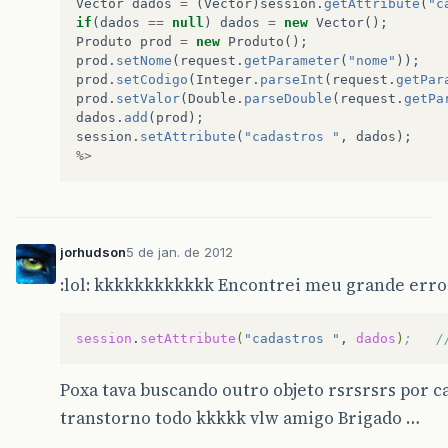
Vector
dados
=
(
Vector
)
session
.
getAttribute
(
"c
if
(
dados
==
null
)
dados
=
new
Vector
();
Produto
prod
=
new
Produto
();
prod
.
setNome
(
request
.
getParameter
(
"nome"
));
prod
.
setCodigo
(
Integer
.
parseInt
(
request
.
getPar
prod
.
setValor
(
Double
.
parseDouble
(
request
.
getPa
dados
.
add
(
prod
);
session
.
setAttribute
(
"cadastros "
,
dados
);
%>
jorhudson
5 de jan. de 2012
:lol: kkkkkkkkkkkk Encontrei meu grande erro
session
.
setAttribute
(
"cadastros "
,
dados
)
;   /
Poxa tava buscando outro objeto rsrsrsrs por 
transtorno todo kkkkk vlw amigo Brigado …