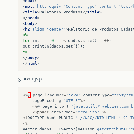
<
head
>
<
meta
http-equiv
=
"Content-Type"
content
=
"text/
<
title
>
Relatorio Produtos
</
title
>
</
head
>
<
body
>
<
h2
align
=
"center"
>
Relatorio de Produtos Cadas
<%
for
(
int
i
=
0
;
i
<
dados
.
size
();
i
++
)
out
.
println
(
dados
.
get
(
i
));
%>
</
body
>
</
html
>
gravar.jsp
<%
@
page
language
=
"java"
contentType
=
"text/htm
pageEncoding
=
"UTF-8"
%>
<%
@
page
import
=
"java.util.*,web.wer.com.b
<%
@page
errorPage
=
"erro.jsp"
%>
<!
DOCTYPE
html
PUBLIC
"-//W3C//DTD HTML 4.01 T
<%
Vector
dados
=
(
Vector
)
session
.
getAttribute
(
"c