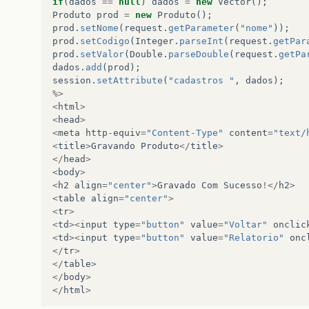
if
(
dados
==
null
)
dados
=
new
Vector
();
Produto
prod
=
new
Produto
();
prod
.
setNome
(
request
.
getParameter
(
"nome"
));
prod
.
setCodigo
(
Integer
.
parseInt
(
request
.
getPar
prod
.
setValor
(
Double
.
parseDouble
(
request
.
getPa
dados
.
add
(
prod
);
session
.
setAttribute
(
"cadastros	"
,
dados
);
%>
<
html
>
<
head
>
<
meta
http
-
equiv
=
"Content-Type"
content
=
"text/
<
title
>
Gravando
Produto
</
title
>
</
head
>
<
body
>
<
h2
align
=
"center"
>
Gravado
Com
Sucesso
!</
h2
>
<
table
align
=
"center"
>
<
tr
>
<
td
><
input
type
=
"button"
value
=
"Voltar"
onclic
<
td
><
input
type
=
"button"
value
=
"Relatorio"
onc
</
tr
>
</
table
>
</
body
>
</
html
>