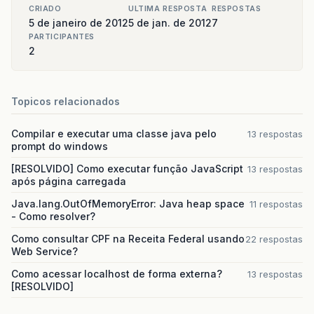
CRIADO
ULTIMA RESPOSTA
RESPOSTAS
5 de janeiro de 2012
5 de jan. de 2012
7
PARTICIPANTES
2
Topicos relacionados
Compilar e executar uma classe java pelo
13 respostas
prompt do windows
[RESOLVIDO] Como executar função JavaScript
13 respostas
após página carregada
Java.lang.OutOfMemoryError: Java heap space
11 respostas
- Como resolver?
Como consultar CPF na Receita Federal usando
22 respostas
Web Service?
Como acessar localhost de forma externa?
13 respostas
[RESOLVIDO]