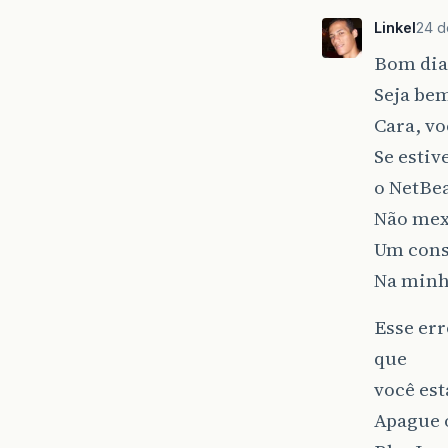
Linkel
24 d
Bom dia
Seja be
Cara, vo
Se esti
o NetBe
Não mexe
Um cons
Na minh
Esse err
que
você es
Apague o