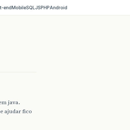
t‑end
Mobile
SQL
JS
PHP
Android
em java.
 ajudar fico