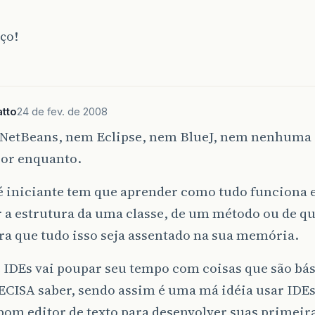
ço!
tto
24 de fev. de 2008
 NetBeans, nem Eclipse, nem BlueJ, nem nenhuma 
or enquanto.
é iniciante tem que aprender como tudo funciona e
 a estrutura da uma classe, de um método ou de q
ra que tudo isso seja assentado na sua memória.
 IDEs vai poupar seu tempo com coisas que são bá
CISA saber, sendo assim é uma má idéia usar IDEs 
om editor de texto para desenvolver suas primeira