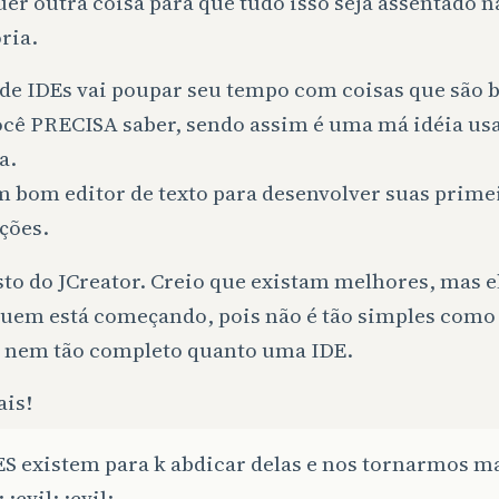
er outra coisa para que tudo isso seja assentado n
ria.
 de IDEs vai poupar seu tempo com coisas que são 
ocê PRECISA saber, sendo assim é uma má idéia usa
a.
m bom editor de texto para desenvolver suas prime
ções.
to do JCreator. Creio que existam melhores, mas el
quem está começando, pois não é tão simples como 
, nem tão completo quanto uma IDE.
ais!
ES existem para k abdicar delas e nos tornarmos m
 :evil: :evil: