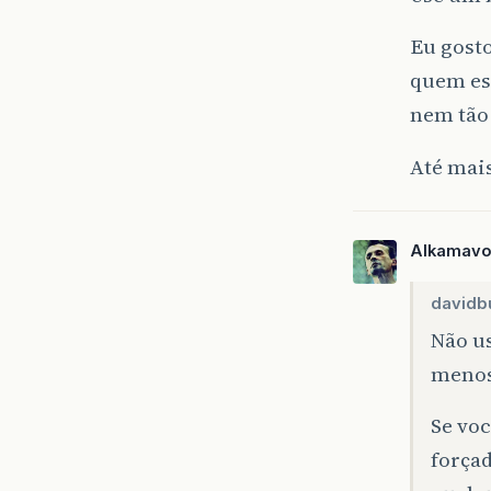
Eu gosto
quem est
nem tão
Até mai
Alkamav
davidbu
Não u
menos
Se voc
forçad