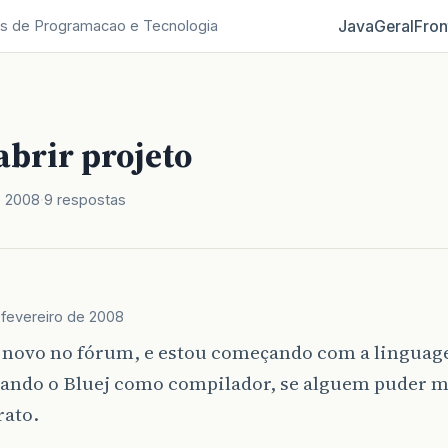
Java
Geral
Fron
s de Programacao e Tecnologia
abrir projeto
e 2008
9 respostas
 fevereiro de 2008
u novo no fórum, e estou começando com a linguag
sando o Bluej como compilador, se alguem puder me
rato.