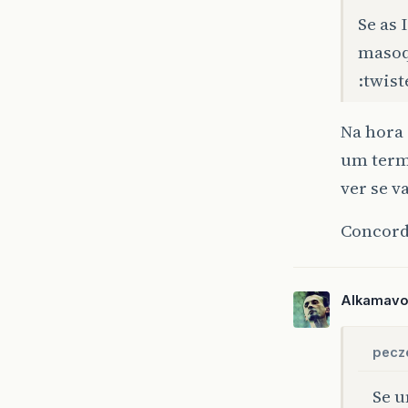
Se as 
masoq
:twiste
Na hora 
um termi
ver se 
Concord
Alkamav
pecz
Se u