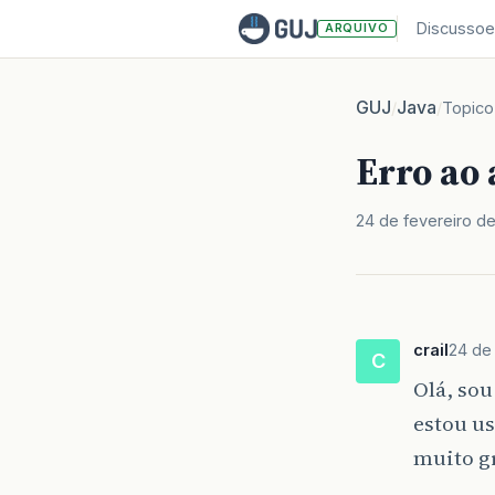
Discussoe
ARQUIVO
GUJ
Java
/
/
Topico
Erro ao 
24 de fevereiro d
crail
24 de
C
Olá, so
estou u
muito g