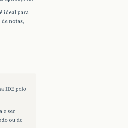
é ideal para
 de notas,
a IDE pelo
 e ser
odo ou de