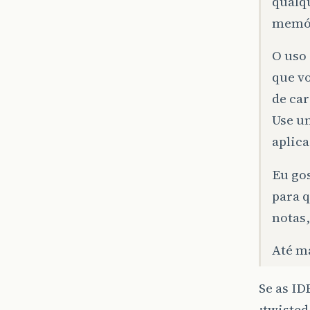
qualqu
memó
O uso
que v
de car
Use u
aplica
Eu gos
para 
notas
Até m
Se as ID
:twisted: