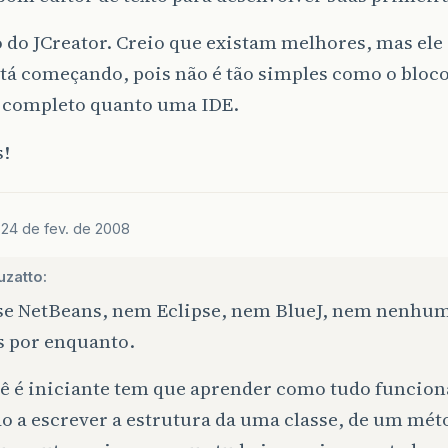
 do JCreator. Creio que existam melhores, mas ele 
á começando, pois não é tão simples como o bloco
 completo quanto uma IDE.
s!
o
24 de fev. de 2008
zatto:
se NetBeans, nem Eclipse, nem BlueJ, nem nenhum
 por enquanto.
ê é iniciante tem que aprender como tudo funciona
o a escrever a estrutura da uma classe, de um mét