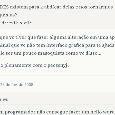
IDES existem para k abdicar delas e nos tornarmos
uistas?
d: :evil: :evil:
que vc tiver que fazer alguma alteração em uma a
nal que vc não tem interface gráfica para te ajudar
vale ser um pouco masoquista como vc disse…
o plenamente com o peczenyj.
o
25 de fev. de 2008
enyj:
m programador não consegue fazer um hello word