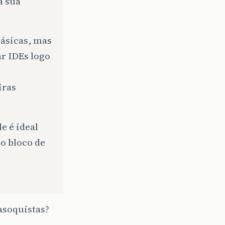
a sua
básicas, mas
r IDEs logo
iras
e é ideal
o bloco de
asoquistas?