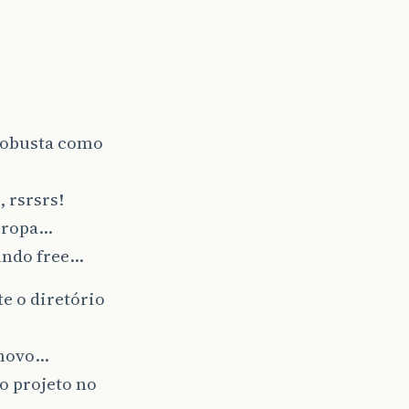
robusta como
 rsrsrs!
Europa…
undo free…
e o diretório
 novo…
o projeto no