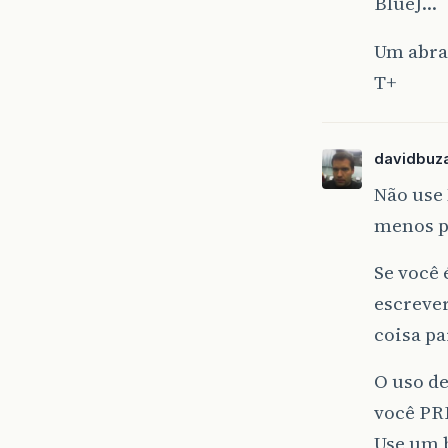
BlueJ…
Um abra
T+
davidbuza
Não use
menos p
Se você 
escrever
coisa pa
O uso de
você PRE
Use um b