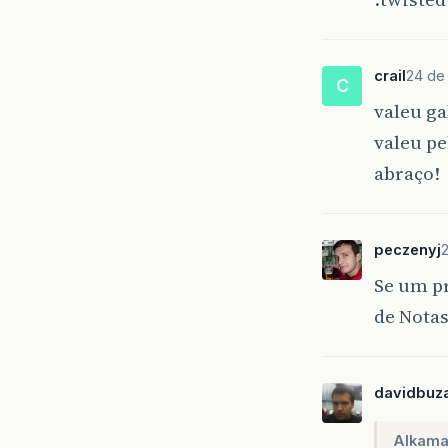
crail
24 de
C
valeu ga
valeu pe
abraço!
peczenyj
Se um p
de Notas
davidbuza
Alkama