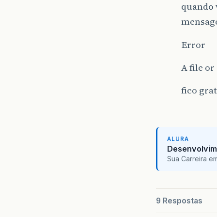
quando 
mensage
Error
A file o
fico gra
ALURA
Desenvolvim
Sua Carreira e
9 Respostas