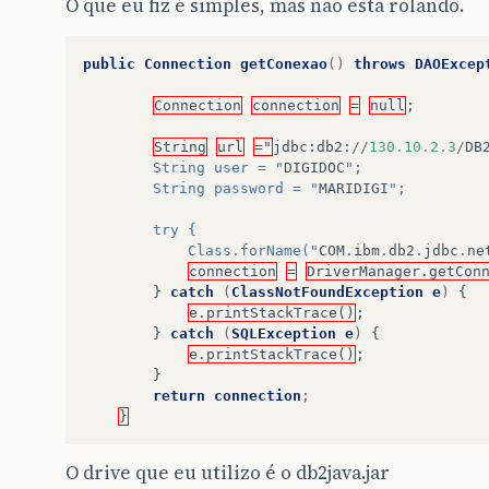
O que eu fiz é simples, mas nao esta rolando.
public
Connection
getConexao
()
throws
DAOExcep
Connection
connection
=
null
;
String
url
="
jdbc
:
db2
://
130.10.2.3
/
DB
		String user = "
DIGIDOC
";
		String password = "
MARIDIGI
";
		try {
			Class.forName("
COM
.
ibm
.
db2
.
jdbc
.
ne
connection
=
DriverManager.getCon
}
catch
(
ClassNotFoundException
e
)
{
e.printStackTrace()
;
}
catch
(
SQLException
e
)
{
e.printStackTrace()
;
}
return
connection
;
}
O drive que eu utilizo é o db2java.jar