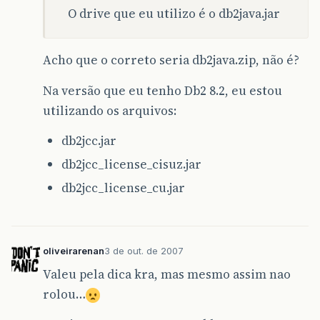
O drive que eu utilizo é o db2java.jar
Acho que o correto seria db2java.zip, não é?
Na versão que eu tenho Db2 8.2, eu estou
utilizando os arquivos:
db2jcc.jar
db2jcc_license_cisuz.jar
db2jcc_license_cu.jar
oliveirarenan
3 de out. de 2007
Valeu pela dica kra, mas mesmo assim nao
rolou…