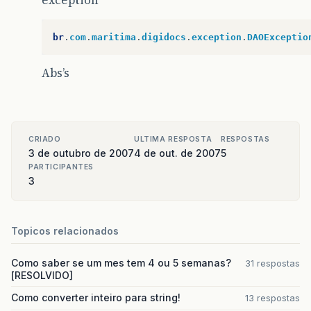
br
.
com
.
maritima
.
digidocs
.
exception
.
DAOExceptio
Abs’s
CRIADO
ULTIMA RESPOSTA
RESPOSTAS
3 de outubro de 2007
4 de out. de 2007
5
PARTICIPANTES
3
Topicos relacionados
Como saber se um mes tem 4 ou 5 semanas?
31 respostas
[RESOLVIDO]
Como converter inteiro para string!
13 respostas