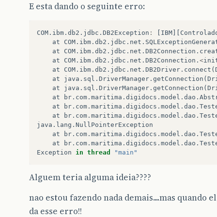
E esta dando o seguinte erro:
COM
.
ibm
.
db2
.
jdbc
.
DB2Exception
:
[
IBM
][
Controlad
at
COM
.
ibm
.
db2
.
jdbc
.
net
.
SQLExceptionGenera
at
COM
.
ibm
.
db2
.
jdbc
.
net
.
DB2Connection
.
crea
at
COM
.
ibm
.
db2
.
jdbc
.
net
.
DB2Connection
.
<
ini
at
COM
.
ibm
.
db2
.
jdbc
.
net
.
DB2Driver
.
connect
(
at
java
.
sql
.
DriverManager
.
getConnection
(
Dr
at
java
.
sql
.
DriverManager
.
getConnection
(
Dr
at
br
.
com
.
maritima
.
digidocs
.
model
.
dao
.
Abst
at
br
.
com
.
maritima
.
digidocs
.
model
.
dao
.
Test
at
br
.
com
.
maritima
.
digidocs
.
model
.
dao
.
Test
java
.
lang
.
NullPointerException
at
br
.
com
.
maritima
.
digidocs
.
model
.
dao
.
Test
at
br
.
com
.
maritima
.
digidocs
.
model
.
dao
.
Test
Exception
in
thread
"main"
Alguem teria alguma ideia????
nao estou fazendo nada demais....mas quando ele
da esse erro!!