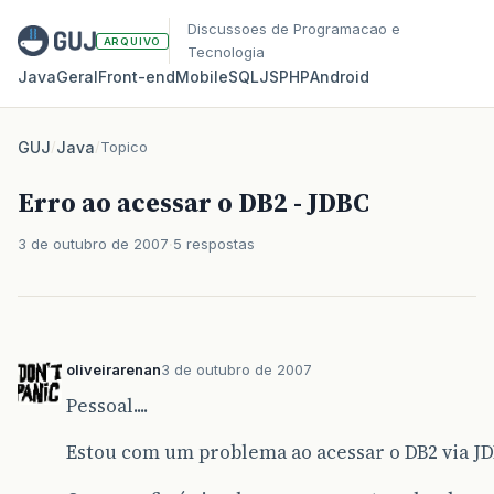
Discussoes de Programacao e
ARQUIVO
Tecnologia
Java
Geral
Front‑end
Mobile
SQL
JS
PHP
Android
GUJ
/
Java
/
Topico
Erro ao acessar o DB2 - JDBC
3 de outubro de 2007
5 respostas
oliveirarenan
3 de outubro de 2007
Pessoal....
Estou com um problema ao acessar o DB2 via JD