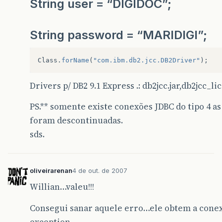
String user = “DIGIDOC”;
String password = “MARIDIGI”;
Class
.
forName
(
"com.ibm.db2.jcc.DB2Driver"
);
Drivers p/ DB2 9.1 Express .: db2jcc.jar,db2jcc_li
PS.** somente existe conexões JDBC do tipo 4 a
foram descontinuadas.
sds.
oliveirarenan
4 de out. de 2007
Willian…valeu!!!
Consegui sanar aquele erro…ele obtem a cone
exception