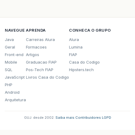
NAVEGUE
APRENDA
CONHECA O GRUPO
Java
Carreiras Alura
Alura
Geral
Formacoes
Lumina
Front-end
Artigos
FIAP
Mobile
Graduacao FIAP
Casa do Codigo
SQL
Pos-Tech FIAP
Hipsters.tech
JavaScript
Livros Casa do Codigo
PHP
Android
Arquitetura
GUJ: desde 2002.
·
Saiba mais
·
Contribuidores
·
LGPD