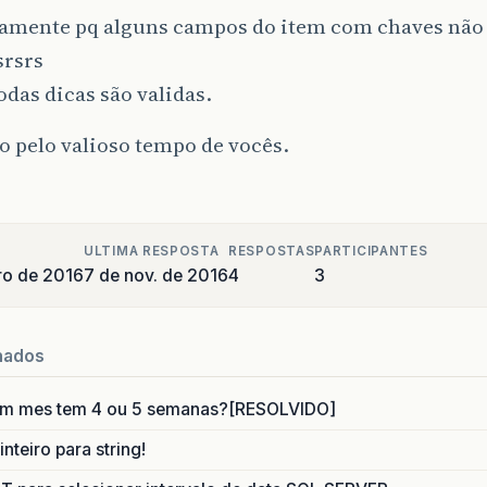
tamente pq alguns campos do item com chaves não
om
.
gui
.
NovaCompraGui
.
obtnAdicionarActionPerformed
(
srsrs
om
.
gui
.
NovaCompraGui
.
access
$000
(
NovaCompraGui
.
java
odas dicas são validas.
om
.
gui
.
NovaCompraGui
$1
.
actionPerformed
(
NovaCompraG
 pelo valioso tempo de vocês.
avax
.
swing
.
AbstractButton
.
fireActionPerformed
(
Abst
avax
.
swing
.
AbstractButton
$
Handler
.
actionPerformed
(
ULTIMA RESPOSTA
RESPOSTAS
PARTICIPANTES
avax
.
swing
.
DefaultButtonModel
.
fireActionPerformed
(
ro de 2016
7 de nov. de 2016
4
3
avax
.
swing
.
DefaultButtonModel
.
setPressed
(
DefaultBu
nados
avax
.
swing
.
plaf
.
basic
.
BasicButtonListener
.
mouseRel
um mes tem 4 ou 5 semanas?[RESOLVIDO]
ava
.
awt
.
Component
.
processMouseEvent
(
Component
.
java
nteiro para string!
avax
.
swing
.
JComponent
.
processMouseEvent
(
JComponent