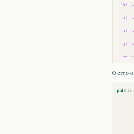
at
j
at
j
at
j
at
j
at
j
at
j
O erro o
at
j
public
at
j
at
j
at
j