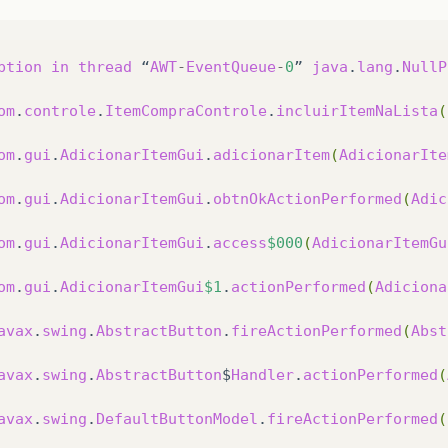
ption
in
thread
“
AWT
-
EventQueue
-
0
”
java
.
lang
.
NullP
om
.
controle
.
ItemCompraControle
.
incluirItemNaLista
(
om
.
gui
.
AdicionarItemGui
.
adicionarItem
(
AdicionarIte
om
.
gui
.
AdicionarItemGui
.
obtnOkActionPerformed
(
Adic
om
.
gui
.
AdicionarItemGui
.
access
$000
(
AdicionarItemGu
om
.
gui
.
AdicionarItemGui
$1
.
actionPerformed
(
Adiciona
avax
.
swing
.
AbstractButton
.
fireActionPerformed
(
Abst
avax
.
swing
.
AbstractButton
$
Handler
.
actionPerformed
(
avax
.
swing
.
DefaultButtonModel
.
fireActionPerformed
(