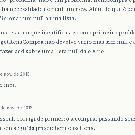
o há necessidade de nenhum new. Além de que é pe
ava
.
awt
.
WaitDispatchSupport
$4
.
run
(
WaitDispatchSupp
dicionar um null a uma lista.
ava
.
awt
.
WaitDispatchSupport
$4
.
run
(
WaitDispatchSupp
ema está no que identificaste como primeiro prob
ava
.
security
.
AccessController
.
doPrivileged
(
Native
etItensCompra não devolve vazio mas sim null e aí 
 fazer add sobre uma lista null dá o erro.
ava
.
awt
.
WaitDispatchSupport
.
enter
(
WaitDispatchSupp
ava
.
awt
.
Dialog
.
show
(
Dialog
.
java
:
1084
)
e nov. de 2016
ava
.
awt
.
Component
.
show
(
Component
.
java
:
1656
)
ro meu
ava
.
awt
.
Component
.
setVisible
(
Component
.
java
:
1608
)
ava
.
awt
.
Window
.
setVisible
(
Window
.
java
:
1014
)
 de nov. de 2016
ava
.
awt
.
Dialog
.
setVisible
(
Dialog
.
java
:
1005
)
ssoal. corrigi de primeiro a compra, passando seu
 e em seguida preenchendo os itens.
om
.
controle
.
ItemCompraControle
.
botaoAdicionarItem
(