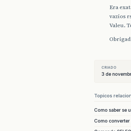
Era exa
at
c
vazios r
at
c
Valeu. T
at
c
Obrigado
at
j
at
j
CRIADO
at
j
3 de novemb
at
j
Topicos relacio
at
j
Como saber se 
at
j
Como converter i
at
j