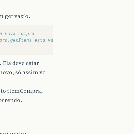
ilege
(
ProtectionDomain
.
java
:
86
)
m get vazio.
a nova compra
pra.getItens esta vazio
Method
)
 Ela deve estar
ilege
(
ProtectionDomain
.
java
:
75
)
novo, só assim vc
16
)
jeto itemCompra,
(
EventDispatchThread
.
java
:
201
)
correndo.
entDispatchThread
.
java
:
116
)
entDispatchThread
.
java
:
109
)
ort
.
java
:
184
)
parâmetro