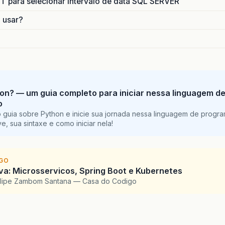
para selecionar intervalo de data SQL SERVER
ava
.
awt
.
Component
.
processEvent
(
Component
.
java
:
6292
o usar?
ava
.
awt
.
Container
.
processEvent
(
Container
.
java
:
2234
ava
.
awt
.
Component
.
dispatchEventImpl
(
Component
.
java
ava
.
awt
.
Container
.
dispatchEventImpl
(
Container
.
java
on? — um guia completo para iniciar nessa linguagem d
ava
.
awt
.
Component
.
dispatchEvent
(
Component
.
java
:
470
o
 guia sobre Python e inicie sua jornada nessa linguagem de progr
ava
.
awt
.
LightweightDispatcher
.
retargetMouseEvent
(
C
e, sua sintaxe e como iniciar nela!
ava
.
awt
.
LightweightDispatcher
.
processMouseEvent
(
Co
IGO
ava
.
awt
.
LightweightDispatcher
.
dispatchEvent
(
Contai
a: Microsservicos, Spring Boot e Kubernetes
elipe Zambom Santana — Casa do Codigo
ava
.
awt
.
Container
.
dispatchEventImpl
(
Container
.
java
ava
.
awt
.
Window
.
dispatchEventImpl
(
Window
.
java
:
2739
)