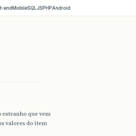
t‑end
Mobile
SQL
JS
PHP
Android
ro estranho que vem
s valores do item