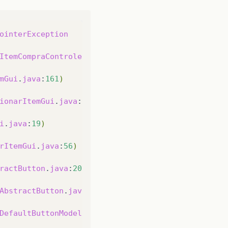
ointerException
ItemCompraControle
.
java
:
58
)
mGui
.
java
:
161
)
ionarItemGui
.
java
:
127
)
i
.
java
:
19
)
rItemGui
.
java
:
56
)
ractButton
.
java
:
2022
)
AbstractButton
.
java
:
2346
)
DefaultButtonModel
.
java
:
402
)