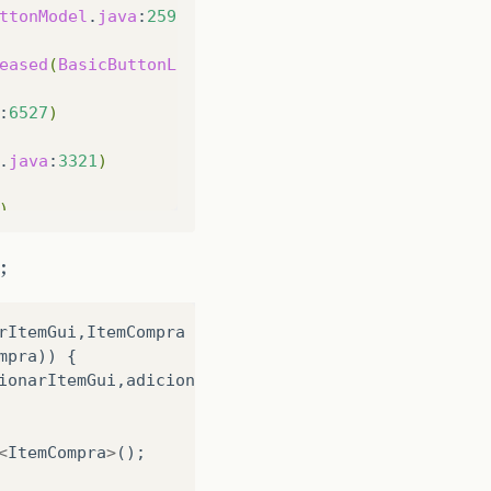
ttonModel
.
java
:
259
)
eased
(
BasicButtonListener
.
java
:
252
)
:
6527
)
.
java
:
3321
)
)
)
;
:
4883
)
rItemGui
,
ItemCompra
itemCompra
){
:
2292
)
mpra
))
{
ionarItemGui
,
adicionarItemValidador
.
getMensagem
())
5
)
ontainer
.
java
:
4898
)
<
ItemCompra
>
();