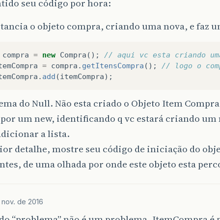
ntido seu código por hora:
ava
.
security
.
ProtectionDomain
$1
.
doIntersectionPriv
stancia o objeto compra, criando uma nova, e faz u
ava
.
awt
.
EventQueue
$4
.
run
(
EventQueue
.
java
:
719
)
compra
=
new
Compra
();
// aqui vc esta criando um
ava
.
awt
.
EventQueue
$4
.
run
(
EventQueue
.
java
:
717
)
temCompra
=
compra
.
getItensCompra
();
// logo o com
temCompra
.
add
(
itemCompra
);
ava
.
security
.
AccessController
.
doPrivileged
(
Native
ema do Null. Não esta criado o Objeto Item Compra.
ava
.
security
.
ProtectionDomain
$1
.
doIntersectionPriv
por um new, identificando q vc estará criando um 
ava
.
awt
.
EventQueue
.
dispatchEvent
(
EventQueue
.
java
:
7
dicionar a lista.
or detalhe, mostre seu código de iniciação do ob
ava
.
awt
.
EventDispatchThread
.
pumpOneEventForFilters
tes, de uma olhada por onde este objeto esta per
ava
.
awt
.
EventDispatchThread
.
pumpEventsForFilter
(
Ev
ava
.
awt
.
EventDispatchThread
.
pumpEventsForFilter
(
Ev
 nov. de 2016
ava
.
awt
.
WaitDispatchSupport
$2
.
run
(
WaitDispatchSupp
do “problema” não é um problema. ItemCompra é 