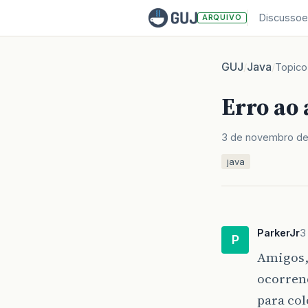
Discussoe
ARQUIVO
GUJ
Java
/
/
Topico
Erro ao 
3 de novembro de
java
ParkerJr
3
P
Amigos, 
ocorren
para col