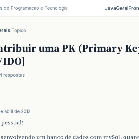
Java
Geral
Fron
s de Programacao e Tecnologia
rais
/
Topico
 atribuir uma PK (Primary Ke
VIDO]
4 respostas
de abril de 2012
 pessoal!
esenvolvendo um banco de dados com mySql, quand