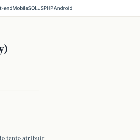
t‑end
Mobile
SQL
JS
PHP
Android
y)
o tento atribuir