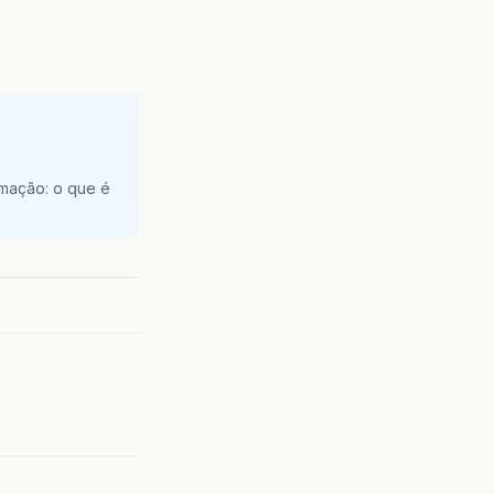
e
amação: o que é