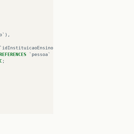
o`
),
`idInstituicaoEnsino`
)
REFERENCES
`instituicaoensi
REFERENCES
`pessoa`
(
`idPessoa`
)
C
;