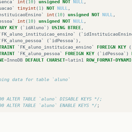
senca`
int
(
10
)
unsigned
NOT
NULL
,
uacao`
tinyint
(
1
)
NOT
NULL
,
nstituicaoEnsino`
int
(
10
)
unsigned
NOT
NULL
,
essoa`
int
(
10
)
unsigned
NOT
NULL
,
ARY
KEY
(
`idAluno`
)
USING
BTREE
,
`FK_aluno_instituicao_ensino`
(
`idInstituicaoEnsin
`FK_aluno_pessoa`
(
`idPessoa`
),
TRAINT
`FK_aluno_instituicao_ensino`
FOREIGN
KEY
(
TRAINT
`FK_aluno_pessoa`
FOREIGN
KEY
(
`idPessoa`
)
NE
=
InnoDB
DEFAULT
CHARSET
=
latin1
ROW_FORMAT
=
DYNAMI
ping data for table `aluno`
00 ALTER TABLE `aluno` DISABLE KEYS */;
00 ALTER TABLE `aluno` ENABLE KEYS */
;