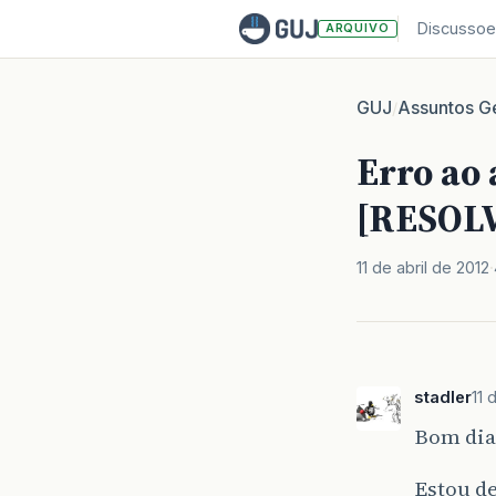
Discussoe
ARQUIVO
GUJ
Assuntos Ge
/
Erro ao
[RESOL
11 de abril de 2012
stadler
11 
Bom dia
Estou d