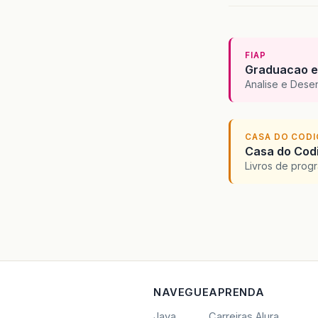
FIAP
Graduacao e
Analise e Dese
CASA DO COD
Casa do Codi
Livros de progr
NAVEGUE
APRENDA
Java
Carreiras Alura