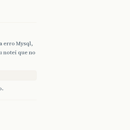
a erro Mysql,
 notei que no
o.