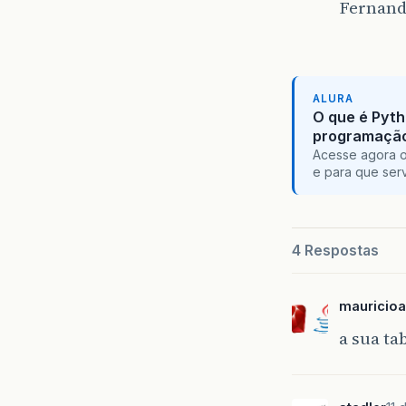
Fernand
ALURA
O que é Pyth
programaçã
Acesse agora o
e para que serv
4 Respostas
mauricioa
a sua t