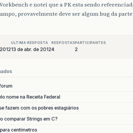
orkbench e notei que a PK esta sendo referenciad
campo, provavelmente deve ser algum bug da parte 
ULTIMA RESPOSTA
RESPOSTAS
PARTICIPANTES
e 2012
13 de abr. de 2012
4
2
nados
forum
lo nome na Receita Federal
se fazem com os pobres estagiários
o comparar Strings em C?
 para centímetros