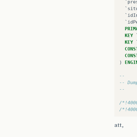
`pre
`sit
`idI
`idP
PRIM
KEY
KEY
CONS
CONS
)
ENGI
--
-- Dum
--
/*!400
/*!400
att,