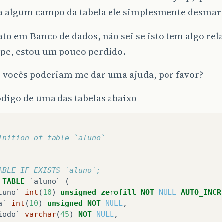
a algum campo da tabela ele simplesmente desmarc
to em Banco de dados, não sei se isto tem algo re
ype, estou um pouco perdido.
e vocês poderiam me dar uma ajuda, por favor?
digo de uma das tabelas abaixo
inition of table `aluno`
ABLE IF EXISTS `aluno`;
TABLE
`aluno`
(
luno`
int
(
10
)
unsigned
zerofill
NOT
NULL
AUTO_INCR
a`
int
(
10
)
unsigned
NOT
NULL
,
iodo`
varchar
(
45
)
NOT
NULL
,