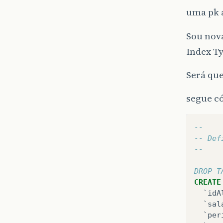
uma pk 
Sou nova
Index T
Será qu
segue có
--
-- Def
--
DROP T
CREATE
`idA
`sal
`per