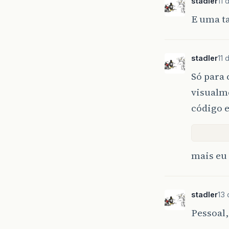
stadler
11 
E uma t
stadler
11 
Só para 
visualm
código e
mais eu 
stadler
13 
Pessoal,