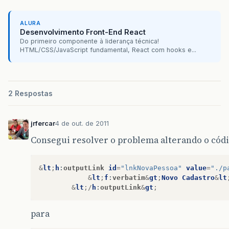
ALURA
Desenvolvimento Front-End React
Do primeiro componente à liderança técnica!
HTML/CSS/JavaScript fundamental, React com hooks e...
2 Respostas
jrfercar
4 de out. de 2011
Consegui resolver o problema alterando o códi
&
lt
;
h
:
outputLink
id
=
"lnkNovaPessoa"
value
=
"./p
&
lt
;
f
:
verbatim
&
gt
;
Novo
Cadastro
&
lt
&
lt
;/
h
:
outputLink
&
gt
;
para