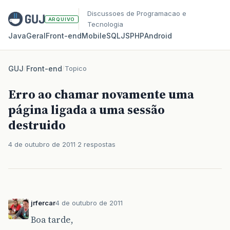
Discussoes de Programacao e
ARQUIVO
Tecnologia
Java
Geral
Front‑end
Mobile
SQL
JS
PHP
Android
GUJ
/
Front-end
/
Topico
Erro ao chamar novamente uma
página ligada a uma sessão
destruido
4 de outubro de 2011
2 respostas
jrfercar
4 de outubro de 2011
Boa tarde,