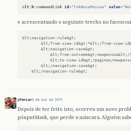
&
lt
;
h
:
commandLink
id
=
"lnkNovaPessoa"
value
=
"No
e acrescentando o seguinte trecho no facescon
&lt;navigation-rule&gt;

        &lt;from-view-id&gt;*&lt;/from-view-id&
        &lt;navigation-case&gt;

            &lt;from-outcome&gt;newpessoa&lt;/f
            &lt;to-view-id&gt;/paginas/newpesso
        &lt;/navigation-case&gt;

jrfercar
4 de out. de 2011
Depois de ter feito isto, ocorreu um novo pro
p:inputMask, que perde a máscara. Alguém sab