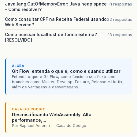
Java.lang.OutOfMemoryError: Java heap space
11 respostas
- Como resolver?
Como consultar CPF na Receita Federal usando
22 respostas
Web Service?
Como acessar localhost de forma externa?
13 respostas
[RESOLVIDO]
ALURA
Git Flow: entenda o que é, como e quando utilizar
Entenda o que é Git Flow, como funciona seu fluxo com
branches como Master, Develop, Feature, Release e Hotfix,
além de vantagens e desvantagens.
CASA DO CODIGO
Desmistificando WebAssembly: Alta
performance,...
Por Raphael Amorim — Casa do Codigo