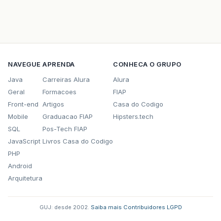
NAVEGUE
APRENDA
CONHECA O GRUPO
Java
Carreiras Alura
Alura
Geral
Formacoes
FIAP
Front-end
Artigos
Casa do Codigo
Mobile
Graduacao FIAP
Hipsters.tech
SQL
Pos-Tech FIAP
JavaScript
Livros Casa do Codigo
PHP
Android
Arquitetura
GUJ: desde 2002.
·
Saiba mais
·
Contribuidores
·
LGPD