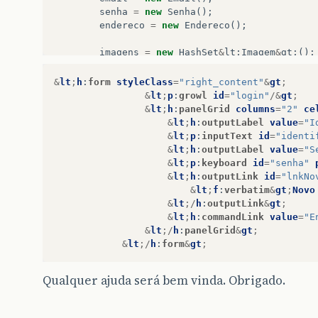
senha
=
new
Senha
();
endereco
=
new
Endereco
();
imagens
=
new
HashSet
&
lt
;
Imagem
&
gt
;();
enderecos
=
new
HashSet
&
lt
;
Endereco
&
gt
&
lt
;
h
:
form
styleClass
=
"right_content"
&
gt
;
sexos
=
Sexo
.
list
();
&
lt
;
p
:
growl
id
=
"login"
/&
gt
;
}
&
lt
;
h
:
panelGrid
columns
=
"2"
ce
&
lt
;
h
:
outputLabel
value
=
"I
//geters e seters
&
lt
;
p
:
inputText
id
=
"identi
..........
&
lt
;
h
:
outputLabel
value
=
"S
&
lt
;
p
:
keyboard
id
=
"senha"
&
lt
;
h
:
outputLink
id
=
"lnkNo
&
lt
;
f
:
verbatim
&
gt
;
Novo
&
lt
;/
h
:
outputLink
&
gt
;
&
lt
;
h
:
commandLink
value
=
"E
&
lt
;/
h
:
panelGrid
&
gt
;
&
lt
;/
h
:
form
&
gt
;
Qualquer ajuda será bem vinda. Obrigado.