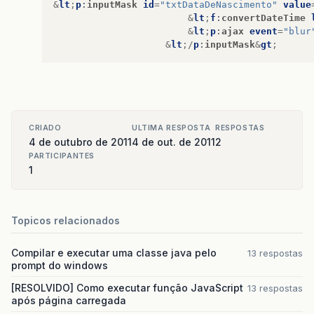
&
lt
;
p
:
inputMask
id
=
"txtDataDeNascimento"
value
&
lt
;
f
:
convertDateTime
&
lt
;
p
:
ajax
event
=
"blur
&
lt
;/
p
:
inputMask
&
gt
;
CRIADO
ULTIMA RESPOSTA
RESPOSTAS
4 de outubro de 2011
4 de out. de 2011
2
PARTICIPANTES
1
Topicos relacionados
Compilar e executar uma classe java pelo
13 respostas
prompt do windows
[RESOLVIDO] Como executar função JavaScript
13 respostas
após página carregada