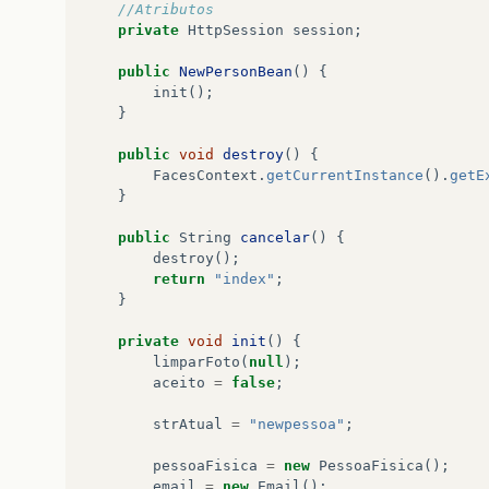
//Atributos
private
HttpSession
session
;
public
NewPersonBean
()
{
init
();
}
public
void
destroy
()
{
FacesContext
.
getCurrentInstance
().
getE
}
public
String
cancelar
()
{
destroy
();
return
"index"
;
}
private
void
init
()
{
limparFoto
(
null
);
aceito
=
false
;
strAtual
=
"newpessoa"
;
pessoaFisica
=
new
PessoaFisica
();
email
=
new
Email
();