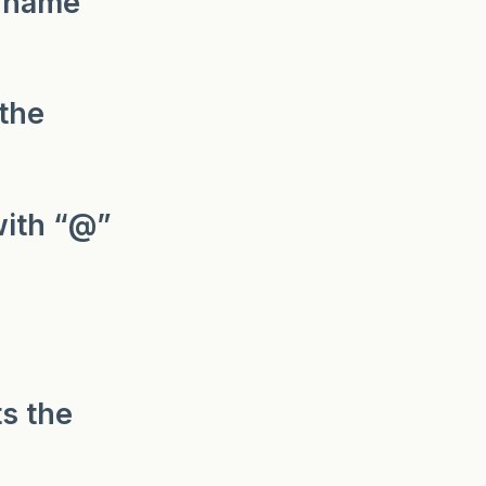
p name
 the
with “@”
s the