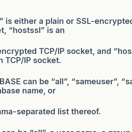
” is either a plain or SSL-encrypte
t, “hostssl” is an
ncrypted TCP/IP socket, and “host
in TCP/IP socket.
ASE can be “all”, “sameuser”, “s
abase name, or
ma-separated list thereof.