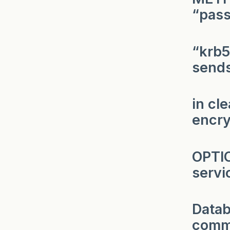
“pass
“krb5
send
in cl
encry
OPTIO
servi
Datab
comma