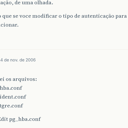
cação, de uma olhada.
 que se voce modificar o tipo de autenticação par
ncionar.
24 de nov. de 2006
i os arquivos:
_hba.conf
ident.conf
tgre.conf
Edit pg_hba.conf