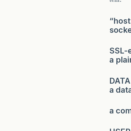
“host
socke
SSL-e
a pla
DATAB
a dat
a com