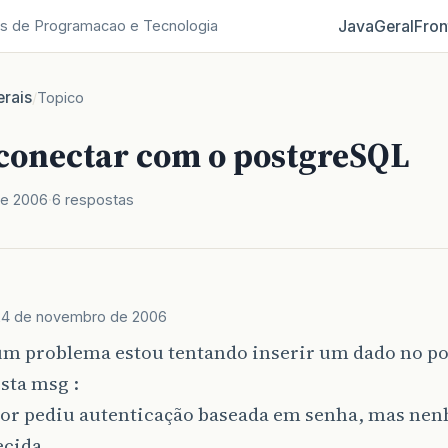
Java
Geral
Fron
s de Programacao e Tecnologia
rais
/
Topico
 conectar com o postgreSQL
de 2006
6 respostas
24 de novembro de 2006
um problema estou tentando inserir um dado no p
sta msg :
dor pediu autenticação baseada em senha, mas ne
ecida.