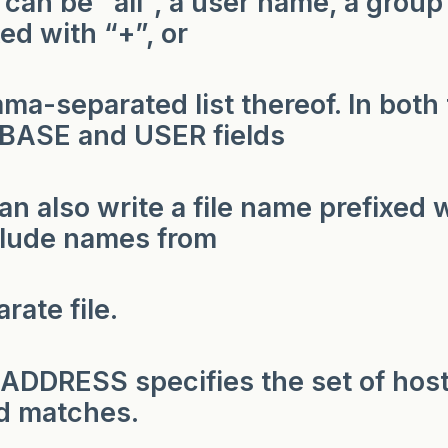
can be “all”, a user name, a grou
xed with “+”, or
ma-separated list thereof. In both
BASE and USER fields
an also write a file name prefixed 
clude names from
rate file.
ADDRESS specifies the set of host
d matches.