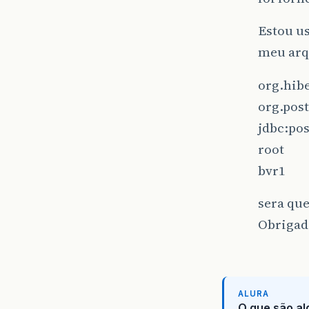
Estou u
meu arq
org.hib
org.pos
jdbc:pos
root
bvr1
sera que
Obrigad
ALURA
O que são al