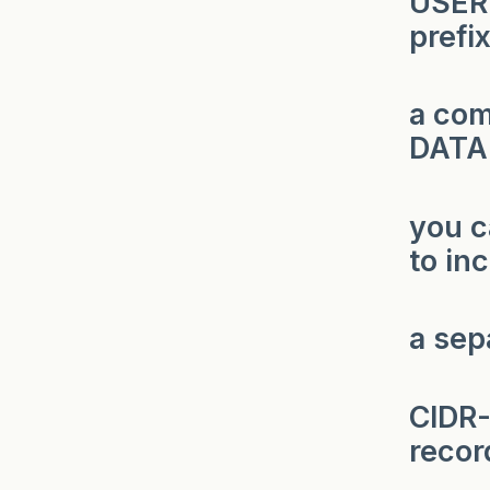
USER 
prefi
a com
DATA
you c
to in
a sepa
CIDR-
recor