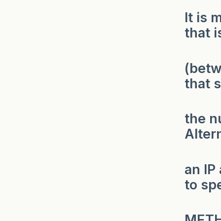
It is
that i
(betw
that 
the n
Alter
an IP
to sp
METHO