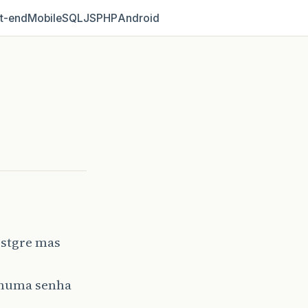
t‑end
Mobile
SQL
JS
PHP
Android
ostgre mas
nhuma senha