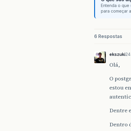
Entenda o que 
para começar 
6 Respostas
ekszuki
24
Olá,
O postg
estou en
autentic
Dentre e
Dentro d