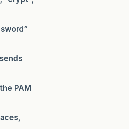
assword”
t sends
 the PAM
paces,