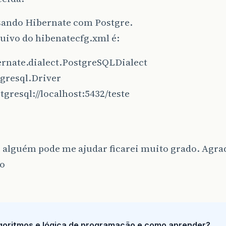
sando Hibernate com Postgre.
uivo do hibenatecfg.xml é:
ernate.dialect.PostgreSQLDialect
tgresql.Driver
tgresql://localhost:5432/teste
 alguém pode me ajudar ficarei muito grado. Agrad
o
goritmos e lógica de programação e como aprender?