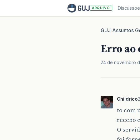
Discussoe
ARQUIVO
GUJ
Assuntos Ge
/
Erro ao
24 de novembro 
Childrico
to com 
recebo e
O servi
foi forn