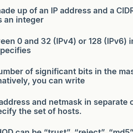
 made up of an IP address and a CI
s an integer
een 0 and 32 (IPv4) or 128 (IPv6) i
specifies
umber of significant bits in the ma
natively, you can write
 address and netmask in separate
ecify the set of hosts.
D can be “trust”, “reject”, “md5”,