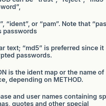
word”,
”, “ident”, or “pam”. Note that “p
s passwords
ear text; “md5” is preferred since i
pted passwords.
N is the ident map or the name of
ce, depending on METHOD.
ase and user names containing s
s, quotes and other special