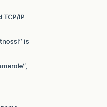
d TCP/IP
nossl” is
amerole”,