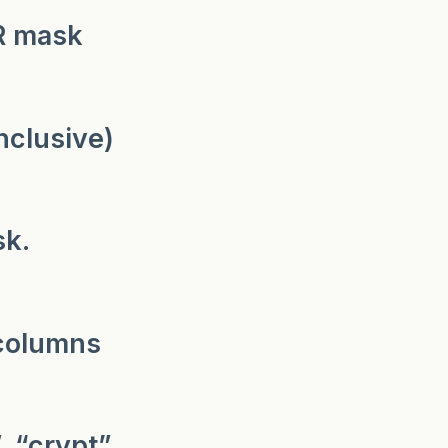
DR mask
nclusive)
sk.
 columns
 “crypt”,