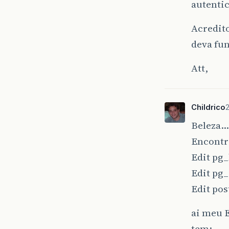
autenti
Acredito
deva fu
Att,
Childrico
Beleza…
Encontre
Edit pg
Edit pg_
Edit pos
ai meu 
tem: