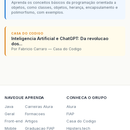
Aprenda os conceitos básicos da programação orientada a
objetos, como classes, objetos, herança, encapsulamento e
polimorfismo, com exemplos.
CASA DO CODIGO
Inteligencia Artificial e ChatGPT: Da revolucao
dos...
Por Fabricio Carraro — Casa do Codigo
NAVEGUE
APRENDA
CONHECA O GRUPO
Java
Carreiras Alura
Alura
Geral
Formacoes
FIAP
Front-end
Artigos
Casa do Codigo
Mobile
Graduacao FIAP
Hipsters.tech