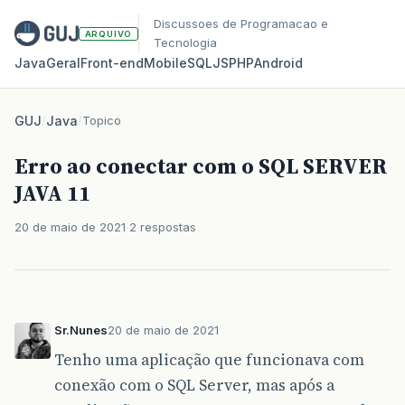
Discussoes de Programacao e
ARQUIVO
Tecnologia
Java
Geral
Front‑end
Mobile
SQL
JS
PHP
Android
GUJ
/
Java
/
Topico
Erro ao conectar com o SQL SERVER
JAVA 11
20 de maio de 2021
2 respostas
Sr.Nunes
20 de maio de 2021
Tenho uma aplicação que funcionava com
conexão com o SQL Server, mas após a