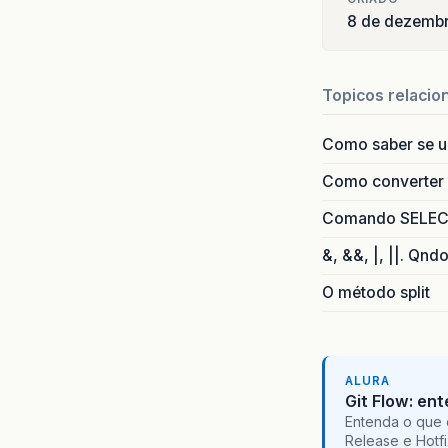
8 de dezemb
Topicos relacio
Como saber se 
Como converter i
Comando SELECT 
&, &&, |, ||. Qnd
O método split
ALURA
Git Flow: en
Entenda o que 
Release e Hotf