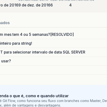
ro de 2016
9 de dez. de 2016
6
4
nados
um mes tem 4 ou 5 semanas?[RESOLVIDO]
nteiro para string!
para selecionar intervalo de data SQL SERVER
o usar?
tenda o que é, como e quando utilizar
é Git Flow, como funciona seu fluxo com branches como Master, De
ix, além de vantagens e desvantagens.