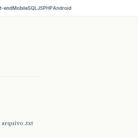
t‑end
Mobile
SQL
JS
PHP
Android
arquivo .txt