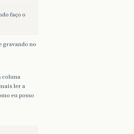
ndo faço o
 e gravando no
na coluna
mais ler a
 como eu posso