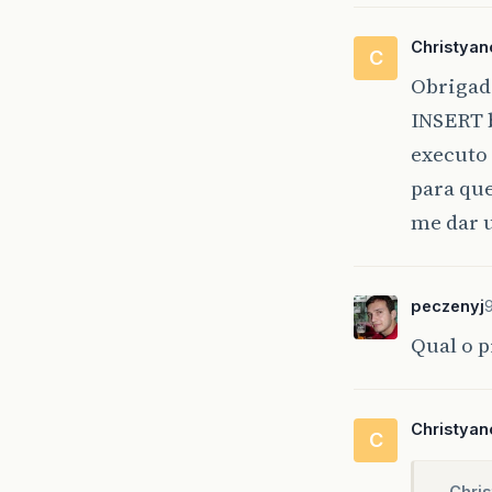
Christyan
C
Obrigad
INSERT b
executo 
para que
me dar 
peczenyj
Qual o p
Christyan
C