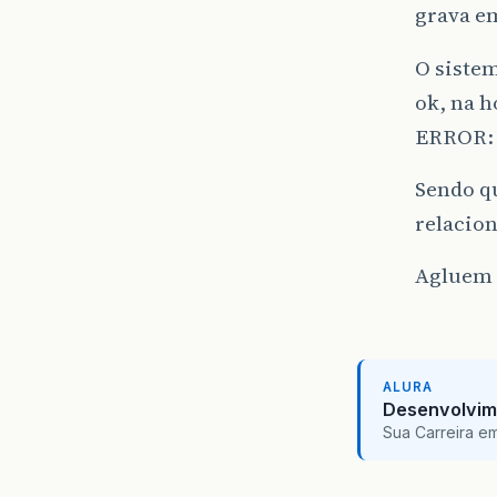
grava e
O sistem
ok, na h
ERROR: r
Sendo q
relacio
Agluem 
ALURA
Desenvolvim
Sua Carreira e