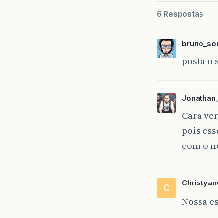
6 Respostas
bruno_sou
posta o 
Jonathan
Cara ver
pois ess
com o n
Christyan
C
Nossa es