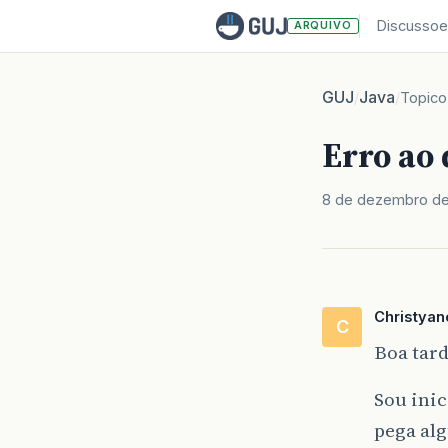
Discussoe
ARQUIVO
GUJ
Java
/
/
Topico
Erro ao 
8 de dezembro de
Christyan
C
Boa tard
Sou inic
pega al