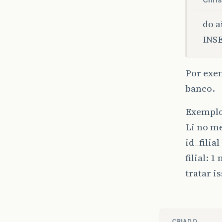
Chris
do a
INSE
Por exem
banco.
Exemplo
Li no me
id_filia
filial: 
tratar i
CRIADO