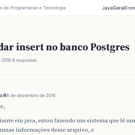
Java
Geral
Fron
s de Programacao e Tecnologia
dar insert no banco Postgres
 2016
6 respostas
o.R
8 de dezembro de 2016
e,
iante em java, estou fazendo um sistema que lê um 
gumas informações desse arquivo, e