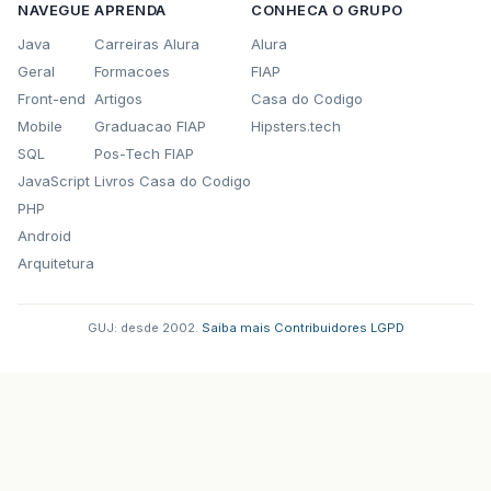
NAVEGUE
APRENDA
CONHECA O GRUPO
Java
Carreiras Alura
Alura
Geral
Formacoes
FIAP
Front-end
Artigos
Casa do Codigo
Mobile
Graduacao FIAP
Hipsters.tech
SQL
Pos-Tech FIAP
JavaScript
Livros Casa do Codigo
PHP
Android
Arquitetura
GUJ: desde 2002.
·
Saiba mais
·
Contribuidores
·
LGPD