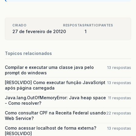
CRIADO
RESPOSTAS
PARTICIPANTES
27 de fevereiro de 2012
0
1
Topicos relacionados
Compilar e executar uma classe java pelo
13 respostas
prompt do windows
[RESOLVIDO] Como executar função JavaScript
13 respostas
após página carregada
Java.lang.OutOfMemoryError: Java heap space
11 respostas
- Como resolver?
Como consultar CPF na Receita Federal usando
22 respostas
Web Service?
Como acessar localhost de forma externa?
13 respostas
[RESOLVIDO]