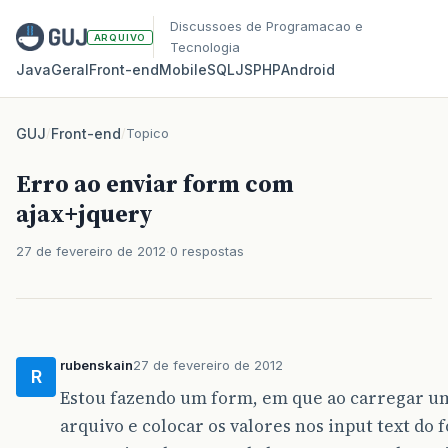
Discussoes de Programacao e
ARQUIVO
Tecnologia
Java
Geral
Front‑end
Mobile
SQL
JS
PHP
Android
GUJ
/
Front-end
/
Topico
Erro ao enviar form com
ajax+jquery
27 de fevereiro de 2012
0 respostas
rubenskain
27 de fevereiro de 2012
R
Estou fazendo um form, em que ao carregar um 
arquivo e colocar os valores nos input text do 