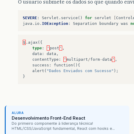
O usuario submete os dados so que quando envi
SEVERE
:
Servlet
.
service
()
for
servlet
[
Control
java
.
io
.
IOException
:
Separation
boundary
was
n
$
.
ajax
({
type
:
'
post
'
,
data
:
data
,
contentType
:
'
multipart
/
form
-
data
'
,
success
:
function
(){
alert
(
"Dados Enviados com Sucesso"
);
}
ALURA
Desenvolvimento Front-End React
Do primeiro componente à liderança técnica!
HTML/CSS/JavaScript fundamental, React com hooks e...