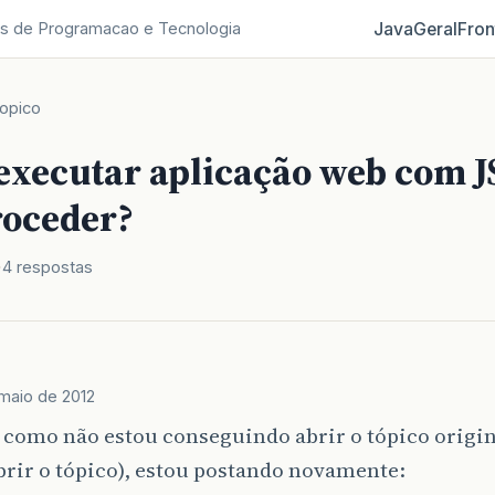
Java
Geral
Fron
s de Programacao e Tecnologia
opico
executar aplicação web com J
oceder?
4 respostas
maio de 2012
 como não estou conseguindo abrir o tópico origin
brir o tópico), estou postando novamente: