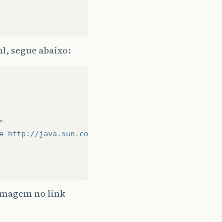
l, segue abaixo:
"
e http://java.sun.com/xml/ns/javaee/web-facesconfi
 imagem no link