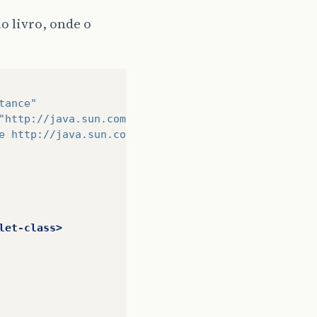
o livro, onde o
tance"
"http://java.sun.com/xml/ns/javaee/web-app_2_5.xsd
e http://java.sun.com/xml/ns/javaee/web-app_3_0.xs
let-class>