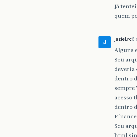
Já tente
quem po
jaziel.rc
6 
J
Alguns e
Seu arq
deveria 
dentro d
sempre W
acesso t
dentro d
Finance
Seu arq
html sim