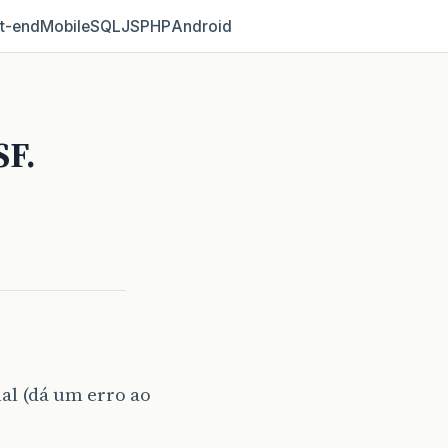
t‑end
Mobile
SQL
JS
PHP
Android
SF.
al (dá um erro ao