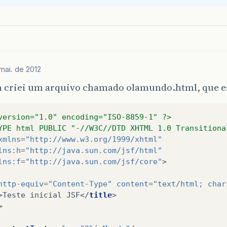
mai. de 2012
criei um arquivo chamado olamundo.html, que es
version="1.0" encoding="ISO-8859-1" ?>
YPE html PUBLIC "-//W3C//DTD XHTML 1.0 Transitiona
xmlns
=
"http://www.w3.org/1999/xhtml"
lns:h
=
"http://java.sun.com/jsf/html"
lns:f
=
"http://java.sun.com/jsf/core"
>
http-equiv
=
"Content-Type"
content
=
"text/html; char
>
Teste inicial JSF
</
title
>
>