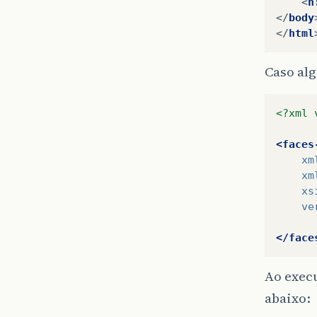
<
h
</
body
</
html
Caso alg
<?xml 
<faces
xm
xm
xs
ve
</face
Ao execu
abaixo: