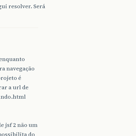
gui resolver. Será
 enquanto
ara navegação
rojeto é
ar a url de
mundo.html
e jsf 2 não um
ossibilita do