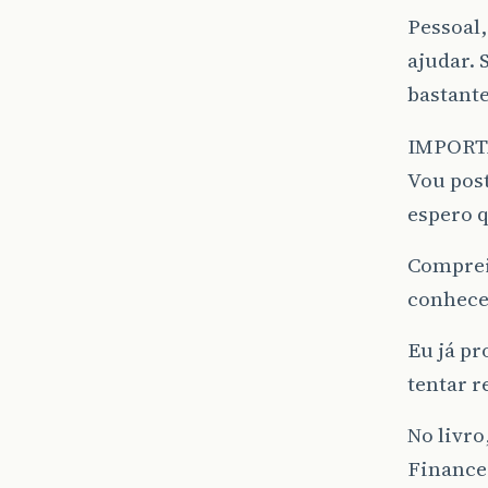
Pessoal
ajudar. 
bastante
IMPORT
Vou post
espero 
Comprei
conhece
Eu já pr
tentar 
No livr
Finance