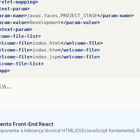
rvlet-mapping>
text-param>
aram-name>
javax.faces.PROJECT_STAGE
</param-name>
aram-value>
Development
</param-value>
ntext-param>
come-file-list>
elcome-file>
index.html
</welcome-file>
elcome-file>
index.htm
</welcome-file>
elcome-file>
index.jsp
</welcome-file>
lcome-file-list>
app>
UA…
ento Front-End React
mponente à liderança técnica! HTML/CSS/JavaScript fundamental, 