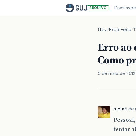
Discussoe
ARQUIVO
GUJ
Front-end
/
/
T
Erro ao 
Como pr
5 de maio de 2012
tiidle
5 de 
Pessoal,
tentar a