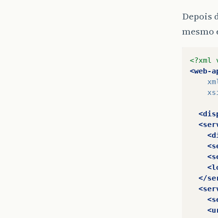
Depois d
mesmo e
<?xml 
<web-a
xm
xs
<dis
<ser
<d
<s
<s
<l
</se
<ser
<s
<u