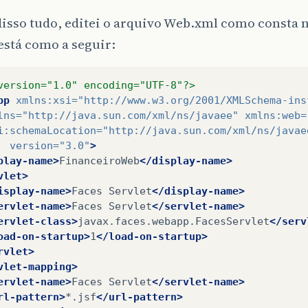
isso tudo, editei o arquivo Web.xml como consta n
stá como a seguir:
version="1.0" encoding="UTF-8"?>
pp
xmlns:xsi=
"http://www.w3.org/2001/XMLSchema-ins
lns=
"http://java.sun.com/xml/ns/javaee"
xmlns:web=
i:schemaLocation=
"http://java.sun.com/xml/ns/javae
version=
"3.0"
>
play-name>
FinanceiroWeb
</display-name>
vlet>
isplay-name>
Faces
Servlet
</display-name>
ervlet-name>
Faces
Servlet
</servlet-name>
ervlet-class>
javax.faces.webapp.FacesServlet
</serv
oad-on-startup>
1
</load-on-startup>
rvlet>
vlet-mapping>
ervlet-name>
Faces
Servlet
</servlet-name>
rl-pattern>
*.jsf
</url-pattern>