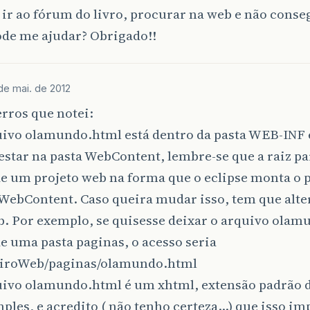
i ir ao fórum do livro, procurar na web e não conse
de me ajudar? Obrigado!!
de mai. de 2012
rros que notei:
uivo olamundo.html está dentro da pasta WEB-INF
estar na pasta WebContent, lembre-se que a raiz p
e um projeto web na forma que o eclipse monta o p
ebContent. Caso queira mudar isso, tem que alter
b. Por exemplo, se quisesse deixar o arquivo ola
e uma pasta paginas, o acesso seria
iroWeb/paginas/olamundo.html
uivo olamundo.html é um xhtml, extensão padrão d
ples, e acredito ( não tenho certeza…) que isso imp