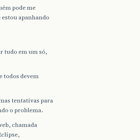
lguém pode me
 e estou apanhando
ar tudo em um só,
se todos devem
umas tentativas para
ndo o problema.
 web, chamada
clipse,