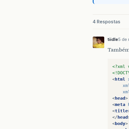
4 Respostas
tiidle
5 de 
Também 
<?xml 
<!DOCT
<
html
xm
xm
<
head
>
<
meta
<
title
</
head
<
body
>