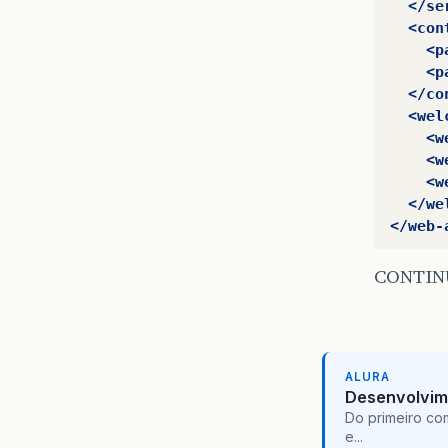
</se
<con
<p
<p
</co
<wel
<w
<w
<w
</we
</web-
CONTIN
ALURA
Desenvolvim
Do primeiro co
e...