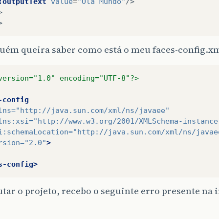
:outputText
value
=
"Olá Mundo"
/>
>
>
uém queira saber como está o meu faces-config.xm
version="1.0" encoding="UTF-8"?>
-config
lns=
"http://java.sun.com/xml/ns/javaee"
lns:xsi=
"http://www.w3.org/2001/XMLSchema-instance
i:schemaLocation=
"http://java.sun.com/xml/ns/javae
rsion=
"2.0"
>
s-config>
tar o projeto, recebo o seguinte erro presente na