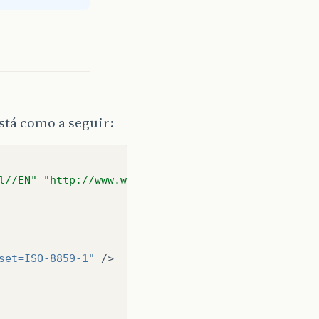
tá como a seguir:
l//EN" "http://www.w3.org/TR/xhtml1/DTD/xhtml1-tra
set=ISO-8859-1"
/>