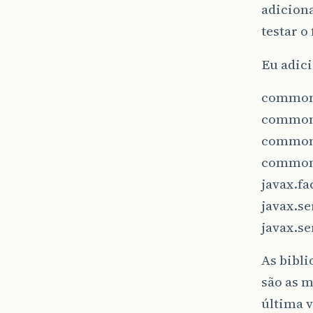
adiciona
testar o
Eu adici
commons
commons
commons
commons
javax.fa
javax.ser
javax.ser
As bibli
são as m
última 